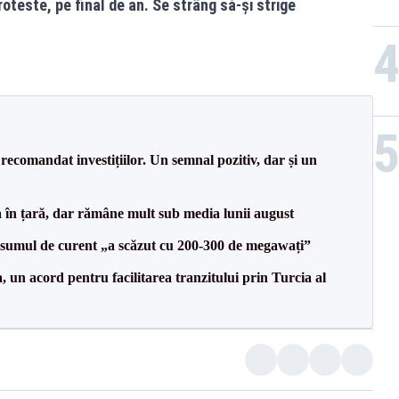
proteste, pe final de an. Se strâng să-și strige
recomandat investițiilor. Un semnal pozitiv, dar și un
a în țară, dar rămâne mult sub media lunii august
onsumul de curent „a scăzut cu 200-300 de megawați”
un acord pentru facilitarea tranzitului prin Turcia al