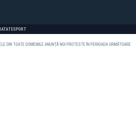
NATATE
SPORT
ELE DIN TOATE DOMENIILE ANUNȚĂ NOI PROTESTE ÎN PERIOADA URMĂTOARE