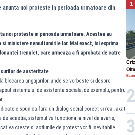
1
e anunta noi proteste in perioada urmatoare din
nta noi proteste in perioada urmatoare. Acestea au
si ministere nemultumirile lor. Mai exact, isi exprima
donantei trenulet
, care urmeaza a fi aprobata de catre
Cri
Olt
surilor de austeritate
Econ
ene
la blocarea angajarilor, unde se vorbeste si despre
lapsul sistemului de asistenta sociala, de exemplu, pentru
r.
dicatele spun ca fara un dialog social corect si real, axat
de acestia, sistemul va functiona la nivel de avarie,
at va creste si actiunile de protest vor fi inevitabile.