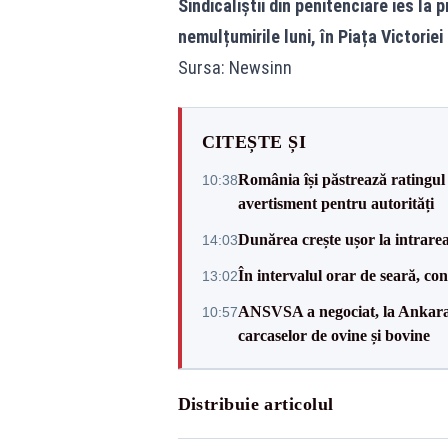
Sindicaliștii din penitenciare ies la 
nemulțumirile luni, în Piața Victoriei
Sursa: Newsinn
CITEȘTE ȘI
România își păstrează ratingul 
10:38
avertisment pentru autorități
Dunărea crește ușor la intrare
14:03
În intervalul orar de seară, c
13:02
ANSVSA a negociat, la Ankara, 
10:57
carcaselor de ovine și bovine
Distribuie articolul