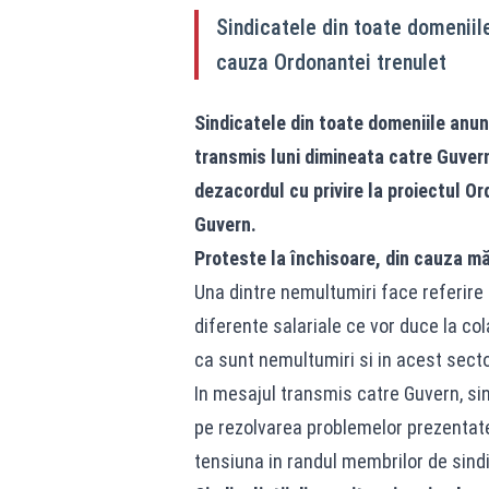
Sindicatele din toate domeniil
cauza Ordonantei trenulet
Sindicatele din toate domeniile anu
transmis luni dimineata catre Guvern 
dezacordul cu privire la proiectul
Or
Guvern.
Proteste la închisoare, din cauza mă
Una dintre nemultumiri face referire 
diferente salariale ce vor duce la co
ca sunt nemultumiri si in acest secto
In mesajul transmis catre Guvern, sin
pe rezolvarea problemelor prezentate 
tensiuna in randul membrilor de sindic