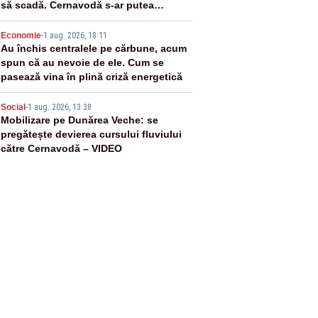
să scadă. Cernavodă s-ar putea
închide în 4 zile
4
Economie
-
1 aug. 2026, 18:11
Au închis centralele pe cărbune, acum
spun că au nevoie de ele. Cum se
pasează vina în plină criză energetică
5
Social
-
1 aug. 2026, 13:38
Mobilizare pe Dunărea Veche: se
pregătește devierea cursului fluviului
către Cernavodă – VIDEO