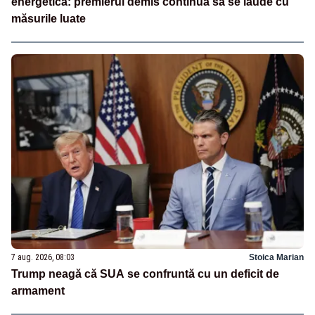
energetică: premierul demis continuă să se laude cu
măsurile luate
7 aug. 2026, 08:03
Stoica Marian
Trump neagă că SUA se confruntă cu un deficit de
armament