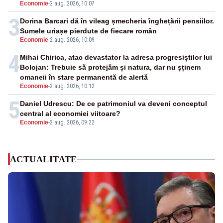
Economie
-
2 aug. 2026, 10:07
3
Dorina Barcari dă în vileag șmecheria înghețării pensiilor.
Sumele uriașe pierdute de fiecare român
Economie
-
2 aug. 2026, 10:09
4
Mihai Chirica, atac devastator la adresa progresiștilor lui
Bolojan: Trebuie să protejăm și natura, dar nu șținem
omaneii în stare permanentă de alertă
Economie
-
2 aug. 2026, 10:12
5
Daniel Udrescu: De ce patrimoniul va deveni conceptul
central al economiei viitoare?
Economie
-
2 aug. 2026, 09:22
ACTUALITATE