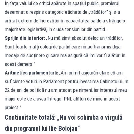
În fața valului de critici apărute în spațiul public, premierul
desemnat a respins categoric eticheta de „trădător” și s-a
arătat extrem de încrezător în capacitatea sa de a strânge o
majoritate legislativă, în ciuda tensiunilor din partid.
Sprijin din interior:
„Nu mă simt absolut deloc un trădător.
Sunt foarte mulți colegi de partid care mi-au transmis deja
mesaje de susținere și care mă asigură că îmi vor fi alături în
acest demers.”
Aritmetica parlamentară:
„Am primit asigurări clare că am
suficiente voturi în Parlament pentru învestirea Cabinetului. În
22 de ani de politică nu am atacat pe nimeni, iar interesul meu
major este de a avea întregul PNL alături de mine în acest
proiect.”
Continuitate totală: „Nu voi schimba o virgulă
din programul lui Ilie Bolojan”