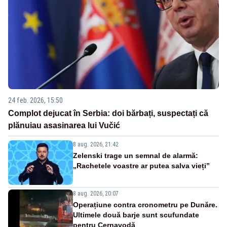
24 feb. 2026, 15:50
Complot dejucat în Serbia: doi bărbați, suspectați că
plănuiau asasinarea lui Vučić
8 aug. 2026, 21:42
Zelenski trage un semnal de alarmă:
„Rachetele voastre ar putea salva vieți”
8 aug. 2026, 20:07
Operațiune contra cronometru pe Dunăre.
Ultimele două barje sunt scufundate
pentru Cernavodă