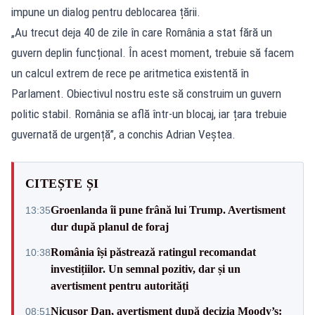
impune un dialog pentru deblocarea țării.
„Au trecut deja 40 de zile în care România a stat fără un
guvern deplin funcțional. În acest moment, trebuie să facem
un calcul extrem de rece pe aritmetica existentă în
Parlament. Obiectivul nostru este să construim un guvern
politic stabil. România se află într-un blocaj, iar țara trebuie
guvernată de urgență”, a conchis Adrian Veștea.
CITEȘTE ȘI
Groenlanda îi pune frână lui Trump. Avertisment
13:35
dur după planul de foraj
România își păstrează ratingul recomandat
10:38
investițiilor. Un semnal pozitiv, dar și un
avertisment pentru autorități
Nicușor Dan, avertisment după decizia Moody’s:
08:51