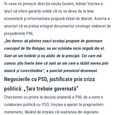
În ceea ce privește direcția noului Guvern, Adrian Veștea a
ținut să ofere garanții solide că nu va devia de la linia
economică și reformatoare propusă inițial de liberali. Acesta a
anunțat că va prelua integral documentul strategic elaborat de
președintele PNL.
„Îmi doresc să păstrez exact același program de guvernare
conceput de Ilie Bolojan, nu voi schimba nicio virgulă din el.
Sunt un om hotărât și nu abdic de la principii. Cei care mă
cunosc știu foarte bine că sunt un om care a răzbit mereu prin
muncă și corectitudine”, a punctat premierul desemnat.
Negocierile cu PSD, justificate prin criza
politică: „Țara trebuie guvernată”
Chestionat cu privire la decizia unanimă a PNL de a evita o
colaborare politică cu PSD, Veștea a apelat la pragmatism
matematic, lăsând de înțeles că realitatea din legislativ