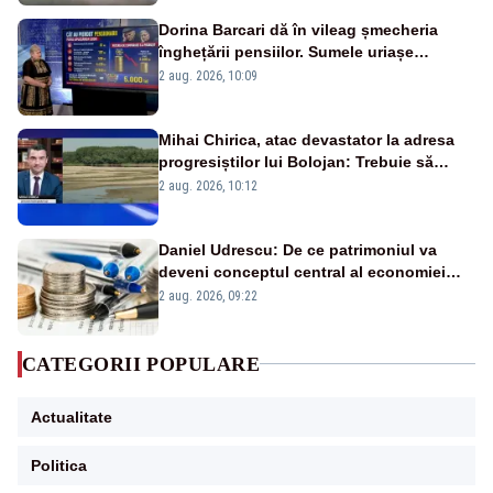
Dorina Barcari dă în vileag șmecheria
înghețării pensiilor. Sumele uriașe
pierdute de fiecare român
2 aug. 2026, 10:09
Mihai Chirica, atac devastator la adresa
progresiștilor lui Bolojan: Trebuie să
protejăm și natura, dar nu șținem omaneii
2 aug. 2026, 10:12
în stare permanentă de alertă
Daniel Udrescu: De ce patrimoniul va
deveni conceptul central al economiei
viitoare?
2 aug. 2026, 09:22
CATEGORII POPULARE
Actualitate
Politica