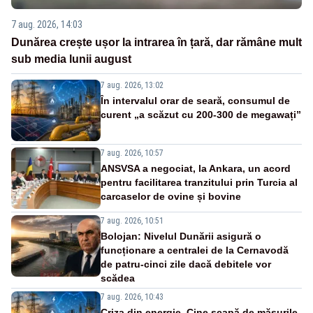
7 aug. 2026, 14:03
Dunărea crește ușor la intrarea în țară, dar rămâne mult
sub media lunii august
7 aug. 2026, 13:02
În intervalul orar de seară, consumul de
curent „a scăzut cu 200-300 de megawați”
7 aug. 2026, 10:57
ANSVSA a negociat, la Ankara, un acord
pentru facilitarea tranzitului prin Turcia al
carcaselor de ovine și bovine
7 aug. 2026, 10:51
Bolojan: Nivelul Dunării asigură o
funcționare a centralei de la Cernavodă
de patru-cinci zile dacă debitele vor
scădea
7 aug. 2026, 10:43
Criza din energie. Cine scapă de măsurile