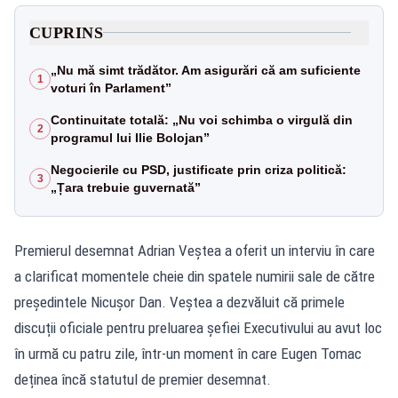
CUPRINS
„Nu mă simt trădător. Am asigurări că am suficiente
1
voturi în Parlament”
Continuitate totală: „Nu voi schimba o virgulă din
2
programul lui Ilie Bolojan”
Negocierile cu PSD, justificate prin criza politică:
3
„Țara trebuie guvernată”
Premierul desemnat Adrian Veștea a oferit un interviu în care
a clarificat momentele cheie din spatele numirii sale de către
președintele Nicușor Dan. Veștea a dezvăluit că primele
discuții oficiale pentru preluarea șefiei Executivului au avut loc
în urmă cu patru zile, într-un moment în care Eugen Tomac
deținea încă statutul de premier desemnat.