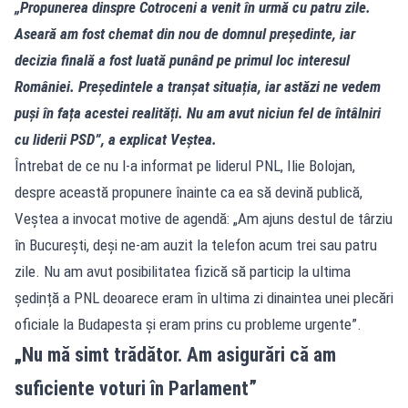
„Propunerea dinspre Cotroceni a venit în urmă cu patru zile.
Aseară am fost chemat din nou de domnul președinte, iar
decizia finală a fost luată punând pe primul loc interesul
României. Președintele a tranșat situația, iar astăzi ne vedem
puși în fața acestei realități. Nu am avut niciun fel de întâlniri
cu liderii PSD”, a explicat Veștea.
Întrebat de ce nu l-a informat pe liderul PNL, Ilie Bolojan,
despre această propunere înainte ca ea să devină publică,
Veștea a invocat motive de agendă: „Am ajuns destul de târziu
în București, deși ne-am auzit la telefon acum trei sau patru
zile. Nu am avut posibilitatea fizică să particip la ultima
ședință a PNL deoarece eram în ultima zi dinaintea unei plecări
oficiale la Budapesta și eram prins cu probleme urgente”.
„Nu mă simt trădător. Am asigurări că am
suficiente voturi în Parlament”