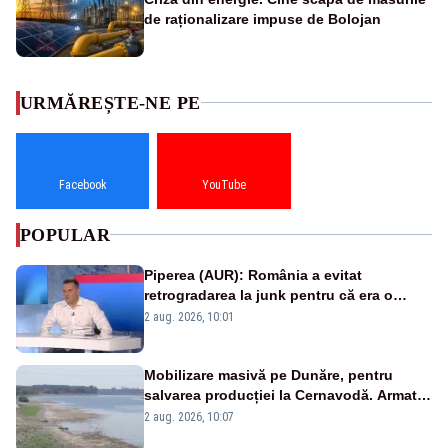
de raționalizare impuse de Bolojan
URMĂREȘTE-NE PE
Facebook
YouTube
POPULAR
Piperea (AUR): România a evitat
retrogradarea la junk pentru că era o
catastrofă pentru bănci și fondurile de
2 aug. 2026, 10:01
pensii
Mobilizare masivă pe Dunăre, pentru
salvarea producției la Cernavodă. Armata
va detona o stâncă și va devia apa
2 aug. 2026, 10:07
fluviului - IMAGINI AERIENE