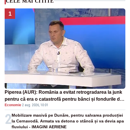
CELE MAI CITITE
1
Piperea (AUR): România a evitat retrogradarea la junk
pentru că era o catastrofă pentru bănci și fondurile de
Economie
·
2 aug. 2026, 10:01
pensii
2
Mobilizare masivă pe Dunăre, pentru salvarea producției
la Cernavodă. Armata va detona o stâncă și va devia apa
fluviului - IMAGINI AERIENE