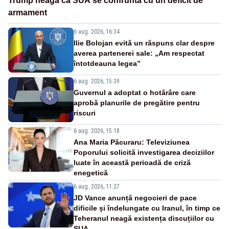
Trump neagă că SUA se confruntă cu un deficit de
armament
6 aug. 2026, 16:34
Ilie Bolojan evită un răspuns clar despre
averea partenerei sale: „Am respectat
întotdeauna legea”
6 aug. 2026, 15:39
Guvernul a adoptat o hotărâre care
aprobă planurile de pregătire pentru
riscuri
6 aug. 2026, 15:18
Ana Maria Păcuraru: Televiziunea
Poporului solicită investigarea deciziilor
luate în această perioadă de criză
enegetică
6 aug. 2026, 11:27
JD Vance anunță negocieri de pace
dificile și îndelungate cu Iranul, în timp ce
Teheranul neagă existența discuțiilor cu
SUA