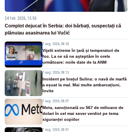
24 feb. 2026, 15:50
Complot dejucat în Serbia: doi bărbați, suspectați că
plănuiau asasinarea lui Vučić
7 aug. 2026, 08:38
Vijelii extreme în țară și temperaturi de
foc. La ce să ne așteptăm în orele
următoare: noile date de la ANM
7 aug. 2026, 08:13
Incident pe brațul Sulina: o navă de marfă
a eșuat la mal. Mai multe ambarcațiuni,
lovite
7 aug. 2026, 08:07
Meta, sancționată cu 567 de milioane de
dolari în cel mai sever verdict pe tema
siguranței copiilor
7 aug. 2026, 08:01