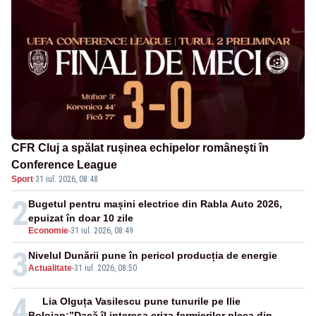
CFR Cluj a spălat ruşinea echipelor româneşti în
Conference League
Sport
·
31 iul. 2026, 08:48
2
Bugetul pentru mașini electrice din Rabla Auto 2026,
epuizat în doar 10 zile
Economie
-
31 iul. 2026, 08:49
3
Nivelul Dunării pune în pericol producția de energie
Actualitate
-
31 iul. 2026, 08:50
4
Lia Olguța Vasilescu pune tunurile pe Ilie
Bolojan:”Dacă îl interesa criza fermierilor pleca din