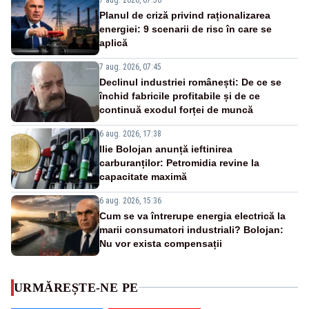
Planul de criză privind raționalizarea
energiei: 9 scenarii de risc în care se
aplică
7 aug. 2026, 07:45
Declinul industriei românești: De ce se
închid fabricile profitabile și de ce
continuă exodul forței de muncă
6 aug. 2026, 17:38
Ilie Bolojan anunță ieftinirea
carburanților: Petromidia revine la
capacitate maximă
6 aug. 2026, 15:36
Cum se va întrerupe energia electrică la
marii consumatori industriali? Bolojan:
Nu vor exista compensații
URMĂREȘTE-NE PE