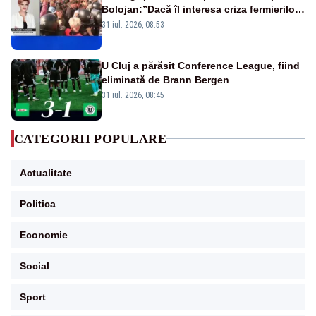
Bolojan:”Dacă îl interesa criza fermierilor
pleca din funcție”
31 iul. 2026, 08:53
U Cluj a părăsit Conference League, fiind
eliminată de Brann Bergen
31 iul. 2026, 08:45
CATEGORII POPULARE
Actualitate
Politica
Economie
Social
Sport