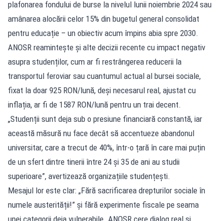
plafonarea fondului de burse la nivelul lunii noiembrie 2024 sau
amânarea alocării celor 15% din bugetul general consolidat
pentru educație – un obiectiv acum împins abia spre 2030.
ANOSR reamintește și alte decizii recente cu impact negativ
asupra studenților, cum ar fi restrângerea reducerii la
transportul feroviar sau cuantumul actual al bursei sociale,
fixat la doar 925 RON/lună, deși necesarul real, ajustat cu
inflația, ar fi de 1587 RON/lună pentru un trai decent.
„Studenții sunt deja sub o presiune financiară constantă, iar
această măsură nu face decât să accentueze abandonul
universitar, care a trecut de 40%, într-o țară în care mai puțin
de un sfert dintre tinerii între 24 și 35 de ani au studii
superioare”, avertizează organizațiile studențești.
Mesajul lor este clar: „Fără sacrificarea drepturilor sociale în
numele austerității!” și fără experimente fiscale pe seama
unei categorii deja vulnerabile. ANOSR cere dialog real și