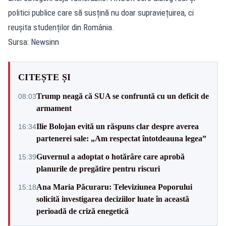
politici publice care să susțină nu doar supraviețuirea, ci
reușita studenților din România.
Sursa: Newsinn
CITEȘTE ȘI
Trump neagă că SUA se confruntă cu un deficit de
08:03
armament
Ilie Bolojan evită un răspuns clar despre averea
16:34
partenerei sale: „Am respectat întotdeauna legea”
Guvernul a adoptat o hotărâre care aprobă
15:39
planurile de pregătire pentru riscuri
Ana Maria Păcuraru: Televiziunea Poporului
15:18
solicită investigarea deciziilor luate în această
perioadă de criză enegetică