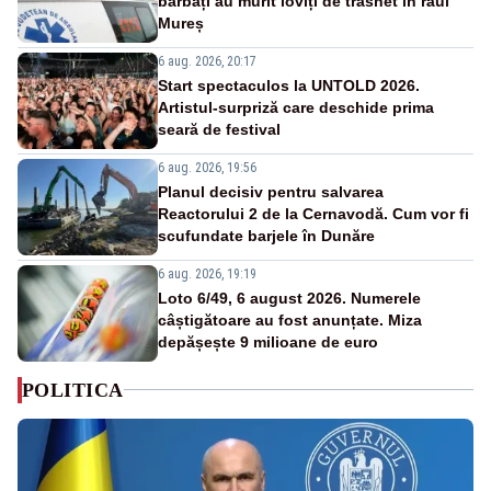
bărbați au murit loviți de trăsnet în râul
Mureș
6 aug. 2026, 20:17
Start spectaculos la UNTOLD 2026.
Artistul-surpriză care deschide prima
seară de festival
6 aug. 2026, 19:56
Planul decisiv pentru salvarea
Reactorului 2 de la Cernavodă. Cum vor fi
scufundate barjele în Dunăre
6 aug. 2026, 19:19
Loto 6/49, 6 august 2026. Numerele
câștigătoare au fost anunțate. Miza
depășește 9 milioane de euro
POLITICA