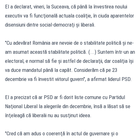
El a declarat, vineri, la Suceava, că până la învestirea noului
executiv va fi funcţională actuala coaliţie, în ciuda aparentelor
disensiuni dintre social-democraţi şi liberali.
"Cu adevărat România are nevoie de o stabilitate politică şi ne-
am asumat această stabilitate politică. (...) Suntem într-un an
electoral, e normal să fie şi astfel de declaraţii, dar coaliţia îşi
va duce mandatul până la capăt. Considerăm că pe 23
decembrie va fi învestit viitorul guvern", a afirmat liderul PSD.
El a precizat că ar PSD ar fi dorit liste comune cu Partidul
Naţional Liberal la alegerile din decembrie, însă a lăsat să se
înţeleagă că liberalii nu au susţinut ideea.
"Cred că am adus o coerenţă în actul de guvernare şi o