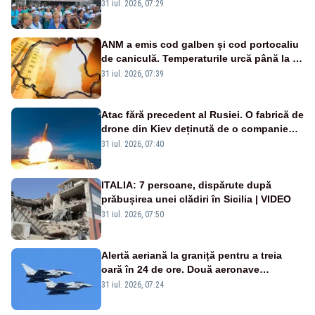
Legii salarizării
31 iul. 2026, 07:29
ANM a emis cod galben și cod portocaliu
de caniculă. Temperaturile urcă până la 38
de grade, iar nopțile devin tropicale
31 iul. 2026, 07:39
Atac fără precedent al Rusiei. O fabrică de
drone din Kiev deținută de o companie
americană, distrusă de o rachetă
31 iul. 2026, 07:40
rusească
ITALIA: 7 persoane, dispărute după
prăbușirea unei clădiri în Sicilia | VIDEO
31 iul. 2026, 07:50
Alertă aeriană la graniță pentru a treia
oară în 24 de ore. Două aeronave
Eurofighter britanice au fost ridicate de la
31 iul. 2026, 07:24
sol