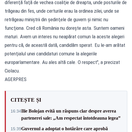
diferenţă faţă de vechea coaliţie de dreapta, unde posturile de
trăgeau din fes, unde certurile erau la ordinea zilei, unde se
retrăgeau miniştrii din şedinţele de guvern şi nimic nu
funcţiona. Cred că România nu doreşte asta. Suntem oameni
maturi. Avem un interes nu neapărat comun la aceste alegeri
pentru că, de această dată, candidăm sperat. Eu le-am arătat
potenţialul unei candidaturi comune la alegerile
europarlamentare. Au ales altă cale. O respect", a precizat
Ciolacu.
AGERPRES
CITEȘTE ȘI
Ilie Bolojan evită un răspuns clar despre averea
16:34
partenerei sale: „Am respectat întotdeauna legea”
Guvernul a adoptat o hotărâre care aprobă
15:39