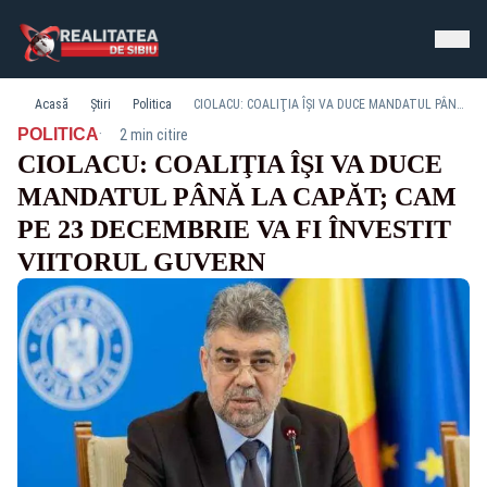
Acasă
Știri
Politica
CIOLACU: COALIŢIA ÎŞI VA DUCE MANDATUL PÂNĂ LA CAPĂT; CAM PE 23 DECEMBRIE VA FI ÎNVESTIT VIITORUL GUVERN
·
POLITICA
2 min citire
CIOLACU: COALIŢIA ÎŞI VA DUCE
MANDATUL PÂNĂ LA CAPĂT; CAM
PE 23 DECEMBRIE VA FI ÎNVESTIT
VIITORUL GUVERN