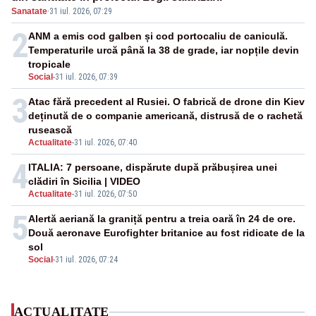
Sanatate
·
31 iul. 2026, 07:29
2
ANM a emis cod galben și cod portocaliu de caniculă.
Temperaturile urcă până la 38 de grade, iar nopțile devin
tropicale
Social
-
31 iul. 2026, 07:39
3
Atac fără precedent al Rusiei. O fabrică de drone din Kiev
deținută de o companie americană, distrusă de o rachetă
rusească
Actualitate
-
31 iul. 2026, 07:40
4
ITALIA: 7 persoane, dispărute după prăbușirea unei
clădiri în Sicilia | VIDEO
Actualitate
-
31 iul. 2026, 07:50
5
Alertă aeriană la graniță pentru a treia oară în 24 de ore.
Două aeronave Eurofighter britanice au fost ridicate de la
sol
Social
-
31 iul. 2026, 07:24
ACTUALITATE