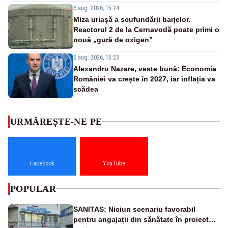
6 aug. 2026, 15:24
Miza uriașă a scufundării barjelor.
Reactorul 2 de la Cernavodă poate primi o
nouă „gură de oxigen”
6 aug. 2026, 15:23
Alexandru Nazare, veste bună: Economia
României va crește în 2027, iar inflația va
scădea
URMĂREȘTE-NE PE
Facebook
YouTube
POPULAR
SANITAS: Niciun scenariu favorabil
pentru angajații din sănătate în proiectul