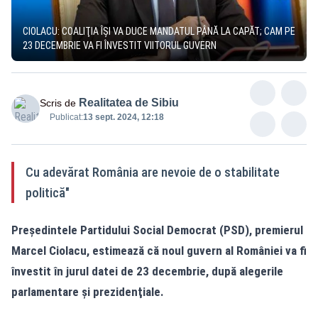
CIOLACU: COALIŢIA ÎŞI VA DUCE MANDATUL PÂNĂ LA CAPĂT; CAM PE
23 DECEMBRIE VA FI ÎNVESTIT VIITORUL GUVERN
Realitatea de Sibiu
Scris de
Publicat:
13 sept. 2024, 12:18
Cu adevărat România are nevoie de o stabilitate
politică"
Preşedintele Partidului Social Democrat (PSD), premierul
Marcel Ciolacu, estimează că noul guvern al României va fi
învestit în jurul datei de 23 decembrie, după alegerile
parlamentare şi prezidenţiale.