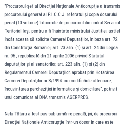
"Procurorul-şef al Direcţiei Naţionale Anticorupţie a transmis
procurorului general al P.Î.C.C.J. referatul şi copia dosarului
penal (10 volume) întocmite de procurorul din cadrul Serviciul
Teritorial Iaşi, pentru a fi înaintate ministrului Justiţiei, astfel
încât acesta să solicite Camerei Deputaţilor, în baza art. 72
din Constituţia României, art. 23 alin. (1) şi art. 24 din Legea
nr. 96 , republicată din 21 aprilie 2006 privind Statutul
deputaţilor şi al senatorilor, art. 223 alin. (1) şi (2) din
Regulamentul Camerei Deputaţilor, aprobat prin Hotărârea
Camerei Deputaţilor nr.8/1994, cu modificările ulterioare,
încuviinţarea percheziţiei informatice şi domiciliare", potrivit
unui comunicat al DNA transmis AGERPRES.
Nelu Tătaru a fost pus sub urmărire penală, joi, de procurorii
Direcţiei Naţionale Anticorupţie într-un dosar în care este