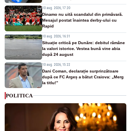
10 aug. 2026, 17:20
Dinamo nu uită scandalul din primăvară.
Mesajul postat înaintea derby-ului cu
Rapid
10 aug. 2026, 16:31
Situație critică pe Dunăre: debitul rămâne
la valori istorice. Vestea bună vine abia
după 24 august
10 aug. 2026, 15:22
Dani Coman, declarație surprinzătoare
după ce FC Argeș a bătut Craiova: „Merg
la titlu!”
POLITICA