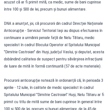
acuzat că ar fi primit mită, ca medic, sume de bani cuprinse
între 100 şi 500 de lei, precum şi bunuri alimentare.
DNA a anunţat, joi, că procurorii din cadrul Direcţiei Naţionale
Anticorupţie - Serviciul Teritorial Iaşi au dispus efectuarea în
continuare a urmăririi penale faţă de Nelu Tătaru, medic
specialist în cadrul Blocului Operator al Spitalului Municipal
"Dimitrie Castroian" din Huşi, judeţul Vaslui, şi deputat, acesta
dobândind calitatea de suspect pentru săvârşirea infracţiunii
de luare de mită în formă continuată (57 de acte materiale).
Procurorii anticorupţie notează în ordonanţă că, în perioada 3
aprilie - 12 iulie, în calitate de medic specialist în cadrul
Spitalului Municipal "Dimitrie Castroian" Huşi, Nelu Tătaru ar fi
primit cu titlu de mită sume de bani cuprinse în general între
100 şi 500 de lei, precum şi bunuri alimentare, de la 45 de