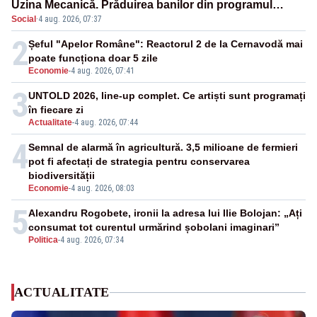
Uzina Mecanică. Prăduirea banilor din programul
Social
·
4 aug. 2026, 07:37
SAFE, interceptată de DNA
2
Șeful "Apelor Române": Reactorul 2 de la Cernavodă mai
poate funcționa doar 5 zile
Economie
-
4 aug. 2026, 07:41
3
UNTOLD 2026, line-up complet. Ce artiști sunt programați
în fiecare zi
Actualitate
-
4 aug. 2026, 07:44
4
Semnal de alarmă în agricultură. 3,5 milioane de fermieri
pot fi afectați de strategia pentru conservarea
biodiversității
Economie
-
4 aug. 2026, 08:03
5
Alexandru Rogobete, ironii la adresa lui Ilie Bolojan: „Ați
consumat tot curentul urmărind șobolani imaginari”
Politica
-
4 aug. 2026, 07:34
ACTUALITATE