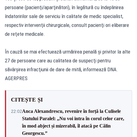
persoane (pacienţi/aparţinători), în legătură cu îndeplinirea
îndatoririlor sale de serviciu în calitate de medic specialist,
respectiv intervenţii chirurgicale, consult pacienţi ori eliberare
de reţete medicale.
În cauză se mai efectuează urmărirea penală şi privitor la alte
27 de persoane care au calitatea de suspecţi pentru
săvârşirea infracţiunii de dare de mită, informează DNA.
AGERPRES
CITEȘTE ȘI
Anca Alexandrescu, revenire în forță la Culisele
22:02
Statului Paralel: „Nu voi intra în corul celor care,
în mod abject și mizerabil, îl atacă pe Călin
Georgescu.”