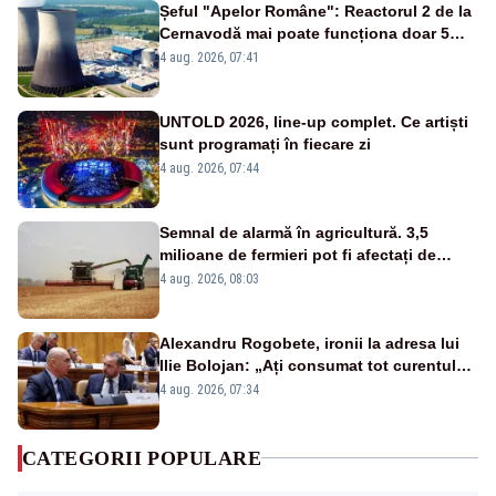
Șeful "Apelor Române": Reactorul 2 de la
Cernavodă mai poate funcționa doar 5
zile
4 aug. 2026, 07:41
UNTOLD 2026, line-up complet. Ce artiști
sunt programați în fiecare zi
4 aug. 2026, 07:44
Semnal de alarmă în agricultură. 3,5
milioane de fermieri pot fi afectați de
strategia pentru conservarea
4 aug. 2026, 08:03
biodiversității
Alexandru Rogobete, ironii la adresa lui
Ilie Bolojan: „Ați consumat tot curentul
urmărind șobolani imaginari”
4 aug. 2026, 07:34
CATEGORII POPULARE