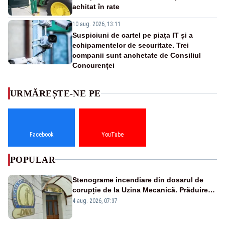
achitat în rate
10 aug. 2026, 13:11
Suspiciuni de cartel pe piața IT și a
echipamentelor de securitate. Trei
companii sunt anchetate de Consiliul
Concurenței
URMĂREȘTE-NE PE
Facebook
YouTube
POPULAR
Stenograme incendiare din dosarul de
corupție de la Uzina Mecanică. Prăduirea
banilor din programul SAFE, interceptată
4 aug. 2026, 07:37
de DNA