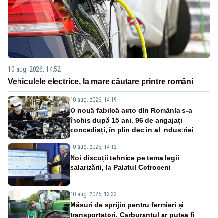
10 aug. 2026, 14:52
Vehiculele electrice, la mare căutare printre români
10 aug. 2026, 14:19
O nouă fabrică auto din România s-a
închis după 15 ani. 96 de angajați
concediați, în plin declin al industriei
10 aug. 2026, 14:12
Noi discuții tehnice pe tema legii
salarizării, la Palatul Cotroceni
10 aug. 2026, 13:33
Măsuri de sprijin pentru fermieri și
transportatori. Carburantul ar putea fi