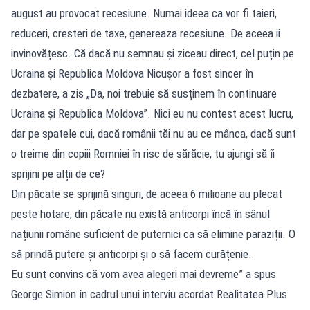
august au provocat recesiune. Numai ideea ca vor fi taieri,
reduceri, cresteri de taxe, genereaza recesiune. De aceea ii
invinovățesc. Că dacă nu semnau și ziceau direct, cel puțin pe
Ucraina și Republica Moldova Nicușor a fost sincer în
dezbatere, a zis „Da, noi trebuie să susținem în continuare
Ucraina și Republica Moldova”. Nici eu nu contest acest lucru,
dar pe spatele cui, dacă românii tăi nu au ce mânca, dacă sunt
o treime din copiii Romniei în risc de sărăcie, tu ajungi să îi
sprijini pe alții de ce?
Din păcate se sprijină singuri, de aceea 6 milioane au plecat
peste hotare, din păcate nu există anticorpi încă în sânul
națiunii române suficient de puternici ca să elimine paraziții. O
să prindă putere și anticorpi și o să facem curățenie.
Eu sunt convins că vom avea alegeri mai devreme” a spus
George Simion în cadrul unui interviu acordat Realitatea Plus