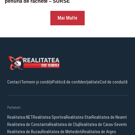
penuria de rachete – SURSE
Mai Multe
Contact
Termeni și condiții
Politică de confidențialitate
Cod de conduită
Parteneri:
Realitatea.NET
Realitatea Sportiva
Realitatea Star
Realitatea de Neamt
Realitatea de Constanta
Realitatea de Cluj
Realitatea de Caras-Severin
Realitatea de Buzau
Realitatea de Mehedinti
Realitatea de Arges