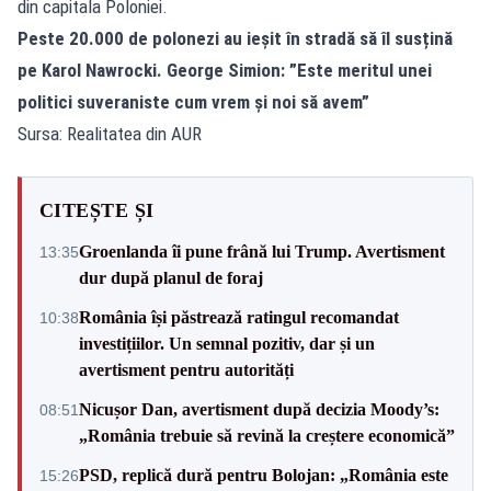
din capitala Poloniei.
Peste 20.000 de polonezi au ieșit în stradă să îl susțină
pe Karol Nawrocki. George Simion: ”Este meritul unei
politici suveraniste cum vrem și noi să avem”
Sursa: Realitatea din AUR
CITEȘTE ȘI
Groenlanda îi pune frână lui Trump. Avertisment
13:35
dur după planul de foraj
România își păstrează ratingul recomandat
10:38
investițiilor. Un semnal pozitiv, dar și un
avertisment pentru autorități
Nicușor Dan, avertisment după decizia Moody’s:
08:51
„România trebuie să revină la creștere economică”
PSD, replică dură pentru Bolojan: „România este
15:26