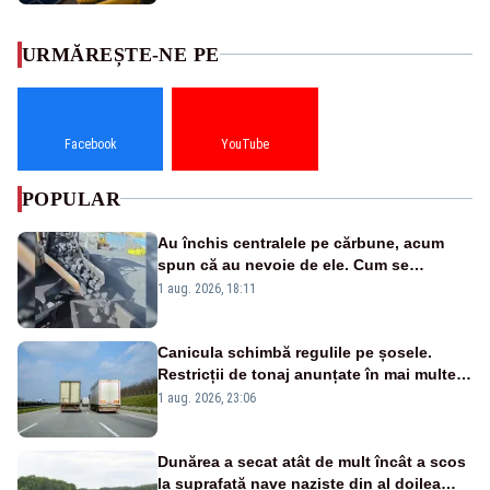
URMĂREȘTE-NE PE
Facebook
YouTube
POPULAR
Au închis centralele pe cărbune, acum
spun că au nevoie de ele. Cum se
pasează vina în plină criză energetică
1 aug. 2026, 18:11
Canicula schimbă regulile pe șosele.
Restricții de tonaj anunțate în mai multe
județe
1 aug. 2026, 23:06
Dunărea a secat atât de mult încât a scos
la suprafață nave naziste din al doilea