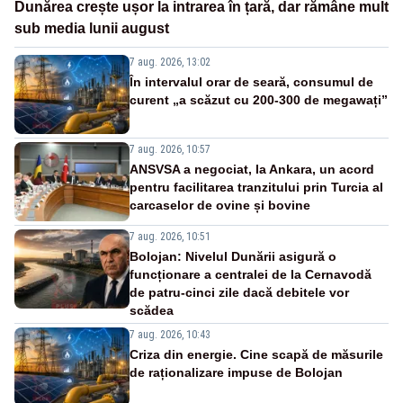
Dunărea crește ușor la intrarea în țară, dar rămâne mult
sub media lunii august
7 aug. 2026, 13:02
În intervalul orar de seară, consumul de
curent „a scăzut cu 200-300 de megawați”
7 aug. 2026, 10:57
ANSVSA a negociat, la Ankara, un acord
pentru facilitarea tranzitului prin Turcia al
carcaselor de ovine și bovine
7 aug. 2026, 10:51
Bolojan: Nivelul Dunării asigură o
funcționare a centralei de la Cernavodă
de patru-cinci zile dacă debitele vor
scădea
7 aug. 2026, 10:43
Criza din energie. Cine scapă de măsurile
de raționalizare impuse de Bolojan