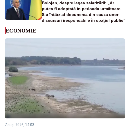
Bolojan, despre legea salarizării: „Ar
putea fi adoptată în perioada următoare.
S-a întârziat depunerea din cauza unor
discursuri iresponsabile în spaţiul public”
ECONOMIE
7 aug. 2026, 14:03