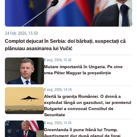
24 feb. 2026, 15:50
Complot dejucat în Serbia: doi bărbați, suspectați că
plănuiau asasinarea lui Vučić
8 aug. 2026, 15:42
Mutare importantă în Ungaria. Pe cine
vrea Péter Magyar la președinție
8 aug. 2026, 14:34
Alertă la granița României. O dronă a
explodat lângă un gazoduct, iar premierul
Bulgariei a convocat Consiliul de
Securitate
8 aug. 2026, 13:35
Groenlanda îi pune frână lui Trump.
Avertisment dur după planul de foraj