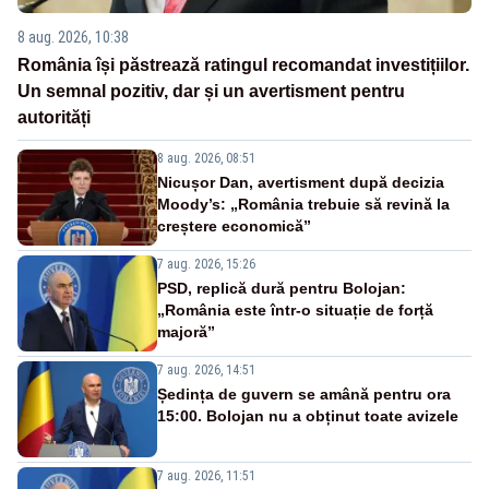
8 aug. 2026, 10:38
România își păstrează ratingul recomandat investițiilor.
Un semnal pozitiv, dar și un avertisment pentru
autorități
8 aug. 2026, 08:51
Nicușor Dan, avertisment după decizia
Moody’s: „România trebuie să revină la
creștere economică”
7 aug. 2026, 15:26
PSD, replică dură pentru Bolojan:
„România este într-o situație de forță
majoră”
7 aug. 2026, 14:51
Ședința de guvern se amână pentru ora
15:00. Bolojan nu a obținut toate avizele
7 aug. 2026, 11:51