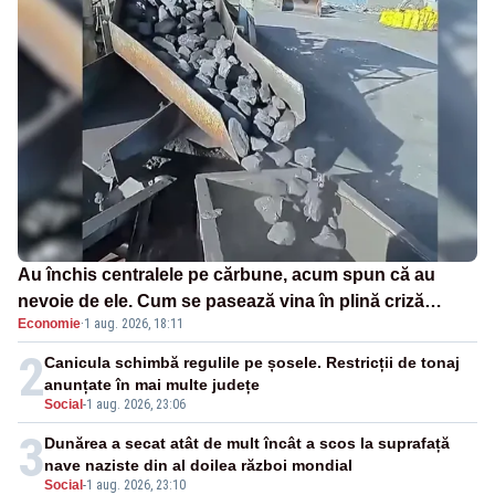
Au închis centralele pe cărbune, acum spun că au
nevoie de ele. Cum se pasează vina în plină criză
Economie
·
1 aug. 2026, 18:11
energetică
2
Canicula schimbă regulile pe șosele. Restricții de tonaj
anunțate în mai multe județe
Social
-
1 aug. 2026, 23:06
3
Dunărea a secat atât de mult încât a scos la suprafață
nave naziste din al doilea război mondial
Social
-
1 aug. 2026, 23:10