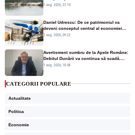
război mondial
1 aug. 2026, 23:10
Daniel Udrescu: De ce patrimoniul va
deveni conceptul central al economiei
viitoare?
2 aug. 2026, 09:22
Avertisment sumbru de la Apele Române:
Debitul Dunării va continua să scadă.
Cernavodă s-ar putea închide în 4 zile
1 aug. 2026, 18:08
CATEGORII POPULARE
Actualitate
Politica
Economie