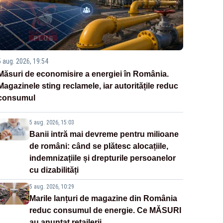
5 aug. 2026, 19:54
Măsuri de economisire a energiei în România.
Magazinele sting reclamele, iar autoritățile reduc
consumul
5 aug. 2026, 15:03
Banii intră mai devreme pentru milioane
de români: când se plătesc alocațiile,
indemnizațiile și drepturile persoanelor
cu dizabilități
5 aug. 2026, 10:29
Marile lanțuri de magazine din România
reduc consumul de energie. Ce MĂSURI
au anunțat retailerii