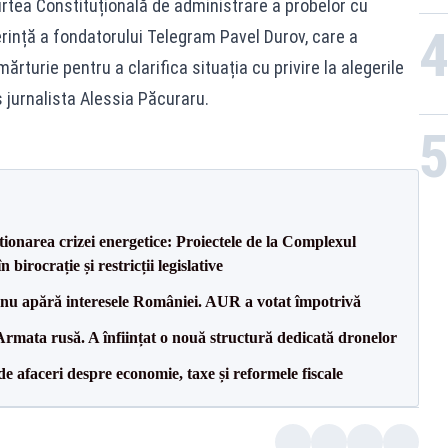
Curtea Constituțională de administrare a probelor cu
erință a fondatorului Telegram Pavel Durov, care a
rturie pentru a clarifica situația cu privire la alegerile
s jurnalista Alessia Păcuraru.
tionarea crizei energetice: Proiectele de la Complexul
birocrație și restricții legislative
e nu apără interesele României. AUR a votat împotrivă
rmata rusă. A înființat o nouă structură dedicată dronelor
 de afaceri despre economie, taxe și reformele fiscale