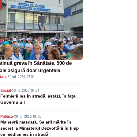
tinuă greva în Sănătate. 500 de
tale asigură doar urgențele
tate
·
30 iul. 2026, 07:51
2
Social
-
30 iul. 2026, 07:54
Fermierii ies în stradă, astăzi, în fața
Guvernului!
3
Politica
-
30 iul. 2026, 08:00
Manevră mascată. Salarii mărite în
secret la Ministerul Dezvoltării în timp
ce medicii ies în stradă