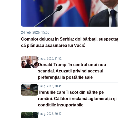
24 feb. 2026, 15:50
Complot dejucat în Serbia: doi bărbați, suspectaț
că plănuiau asasinarea lui Vučić
5 aug. 2026, 21:52
Donald Trump, în centrul unui nou
scandal. Acuzații privind accesul
preferențial la postările sale
5 aug. 2026, 20:49
Trenurile care îi scot din sărite pe
români. Călătorii reclamă aglomerația și
condițiile insuportabile
5 aug. 2026, 20:47