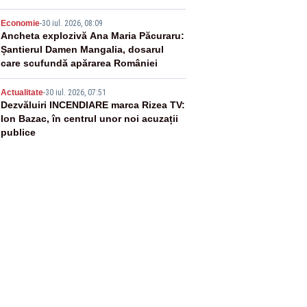
4
Economie
-
30 iul. 2026, 08:09
Ancheta explozivă Ana Maria Păcuraru:
Șantierul Damen Mangalia, dosarul
care scufundă apărarea României
5
Actualitate
-
30 iul. 2026, 07:51
Dezvăluiri INCENDIARE marca Rizea TV:
Ion Bazac, în centrul unor noi acuzații
publice