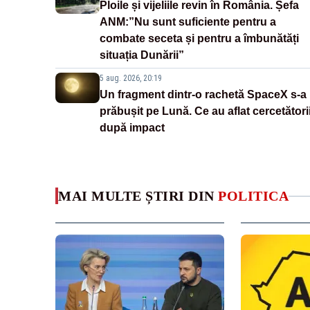
Ploile și vijeliile revin în România. Șefa
ANM:”Nu sunt suficiente pentru a
combate seceta și pentru a îmbunătăți
situația Dunării”
5 aug. 2026, 20:19
Un fragment dintr-o rachetă SpaceX s-a
prăbușit pe Lună. Ce au aflat cercetători
după impact
MAI MULTE ȘTIRI DIN
POLITICA