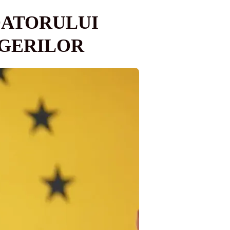
DATORULUI
EGERILOR