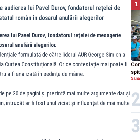
1
 audierea lui Pavel Durov, fondatorul rețelei de
atul român în dosarul anulării alegerilor
rea lui Pavel Durov, fondatorul rețelei de mesagerie
sarul anulării alegerilor.
dențiale formulată de către liderul AUR George Simion a
a Curtea Constituțională. Orice contestație mai poate fi
Con
spi
ru a fi analizată în ședința de mâine.
Sana
de pe 20 de pagini și prezintă mai multe argumente dar și
, întrucât ar fi fost unul viciat și influențat de mai multe