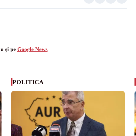
iu și pe
Google News
POLITICA