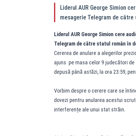
Liderul AUR George Simion cere
mesagerie Telegram de către st
Liderul AUR George Simion cere audie
Telegram de către statul român în do
Cererea de anulare a alegerilor prezi
ajuns pe masa celor 9 judecători de l
depusă până astăzi, la ora 23:59, pent
Vorbim despre o cerere care se întin
dovezi pentru anularea acestui scrutin
interferențe ale unui stat străin.