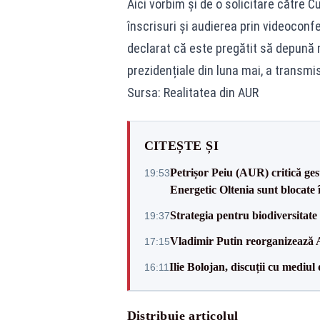
Aici vorbim și de o solicitare către 
înscrisuri și audierea prin videoconf
declarat că este pregătit să depună mă
prezidențiale din luna mai, a transmi
Sursa: Realitatea din AUR
CITEȘTE ȘI
Petrișor Peiu (AUR) critică ges
19:53
Energetic Oltenia sunt blocate în 
Strategia pentru biodiversitat
19:37
Vladimir Putin reorganizează A
17:15
Ilie Bolojan, discuții cu mediul
16:11
Distribuie articolul