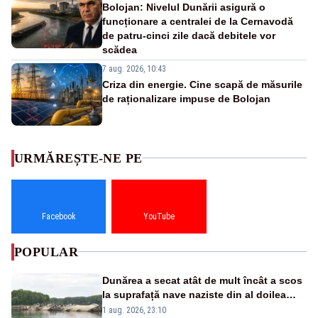
Bolojan: Nivelul Dunării asigură o
funcționare a centralei de la Cernavodă
de patru-cinci zile dacă debitele vor
scădea
7 aug. 2026, 10:43
Criza din energie. Cine scapă de măsurile
de raționalizare impuse de Bolojan
URMĂREȘTE-NE PE
Facebook
YouTube
POPULAR
Dunărea a secat atât de mult încât a scos
la suprafață nave naziste din al doilea
război mondial
1 aug. 2026, 23:10