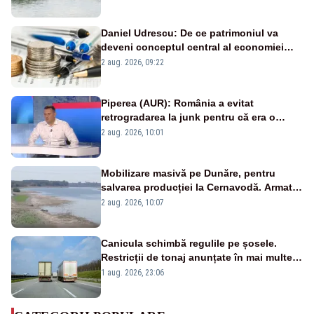
Daniel Udrescu: De ce patrimoniul va
deveni conceptul central al economiei
viitoare?
2 aug. 2026, 09:22
Piperea (AUR): România a evitat
retrogradarea la junk pentru că era o
catastrofă pentru bănci și fondurile de
2 aug. 2026, 10:01
pensii
Mobilizare masivă pe Dunăre, pentru
salvarea producției la Cernavodă. Armata
va detona o stâncă și va devia apa
2 aug. 2026, 10:07
fluviului - IMAGINI AERIENE
Canicula schimbă regulile pe șosele.
Restricții de tonaj anunțate în mai multe
județe
1 aug. 2026, 23:06