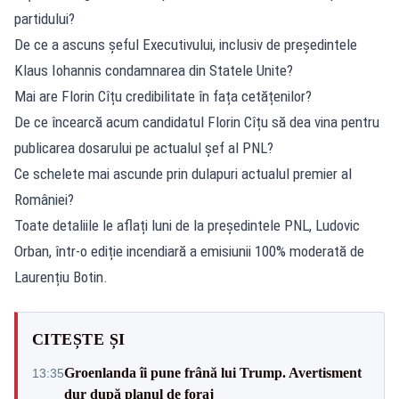
partidului?
De ce a ascuns șeful Executivului, inclusiv de președintele
Klaus Iohannis condamnarea din Statele Unite?
Mai are Florin Cîțu credibilitate în fața cetățenilor?
De ce încearcă acum candidatul Florin Cîțu să dea vina pentru
publicarea dosarului pe actualul șef al PNL?
Ce schelete mai ascunde prin dulapuri actualul premier al
României?
Toate detaliile le aflați luni de la președintele PNL, Ludovic
Orban, într-o ediție incendiară a emisiunii 100% moderată de
Laurențiu Botin.
CITEȘTE ȘI
Groenlanda îi pune frână lui Trump. Avertisment
13:35
dur după planul de foraj