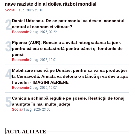
nave naziste din al doilea război mondial
Social
·
1 aug. 2026, 23:10
2
Daniel Udrescu: De ce patrimoniul va deveni conceptul
central al economiei viitoare?
Economie
-
2 aug. 2026, 09:22
3
Piperea (AUR): România a evitat retrogradarea la junk
pentru că era o catastrofă pentru bănci și fondurile de
pensii
Economie
-
2 aug. 2026, 10:01
4
Mobilizare masivă pe Dunăre, pentru salvarea producției
la Cernavodă. Armata va detona o stâncă și va devia apa
fluviului - IMAGINI AERIENE
Economie
-
2 aug. 2026, 10:07
5
Canicula schimbă regulile pe șosele. Restricții de tonaj
anunțate în mai multe județe
Social
-
1 aug. 2026, 23:06
ACTUALITATE