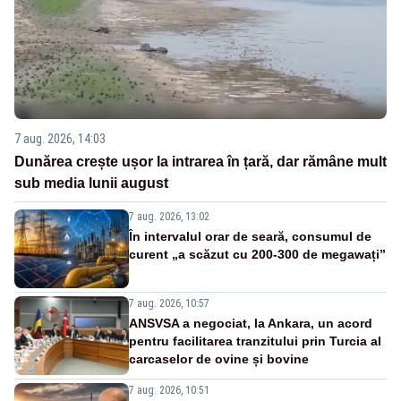
7 aug. 2026, 14:03
Dunărea crește ușor la intrarea în țară, dar rămâne mult
sub media lunii august
7 aug. 2026, 13:02
În intervalul orar de seară, consumul de
curent „a scăzut cu 200-300 de megawați”
7 aug. 2026, 10:57
ANSVSA a negociat, la Ankara, un acord
pentru facilitarea tranzitului prin Turcia al
carcaselor de ovine și bovine
7 aug. 2026, 10:51