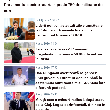
Parlamentul decide soarta a peste 750 de milioane de
euro
10 aug. 2026, 08:32
Liderii politici, așteptați zilele următoare
la Cotroceni. Scenariile luate în calcul
pentru noul Guvern - SURSE
9 aug. 2026, 18:04
Zelenski avertizează: Phenianul
pregătește trimiterea a 50.000 de militari
în Rusia
9 aug. 2026, 17:50
Dan Dungaciu avertizează că șansele
unui guvern cu drepturi depline până în
septembrie sunt foarte mici: „Suntem într-
o furtună perfectă”
9 aug. 2026, 15:40
Miruță cere o măsură radicală după atacul
de la Cluj. Legea dezinformării, din nou în
discuție