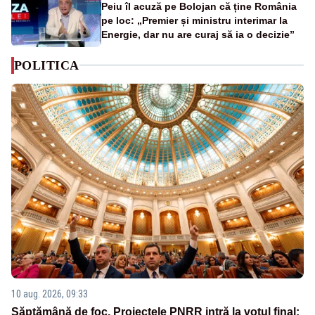
Peiu îl acuză pe Bolojan că ține România
pe loc: „Premier și ministru interimar la
Energie, dar nu are curaj să ia o decizie”
POLITICA
10 aug. 2026, 09:33
Săptămână de foc. Proiectele PNRR intră la votul final: