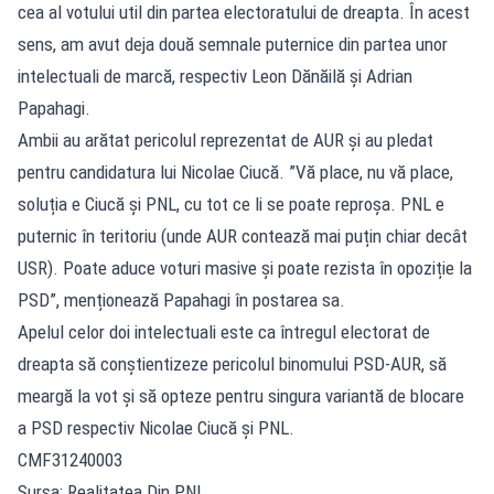
cea al votului util din partea electoratului de dreapta. În acest
sens, am avut deja două semnale puternice din partea unor
intelectuali de marcă, respectiv Leon Dănăilă și Adrian
Papahagi.
Ambii au arătat pericolul reprezentat de AUR și au pledat
pentru candidatura lui Nicolae Ciucă. ”Vă place, nu vă place,
soluția e Ciucă și PNL, cu tot ce li se poate reproșa. PNL e
puternic în teritoriu (unde AUR contează mai puțin chiar decât
USR). Poate aduce voturi masive și poate rezista în opoziție la
PSD”, menționează Papahagi în postarea sa.
Apelul celor doi intelectuali este ca întregul electorat de
dreapta să conștientizeze pericolul binomului PSD-AUR, să
meargă la vot și să opteze pentru singura variantă de blocare
a PSD respectiv Nicolae Ciucă și PNL.
CMF31240003
Sursa: Realitatea Din PNL