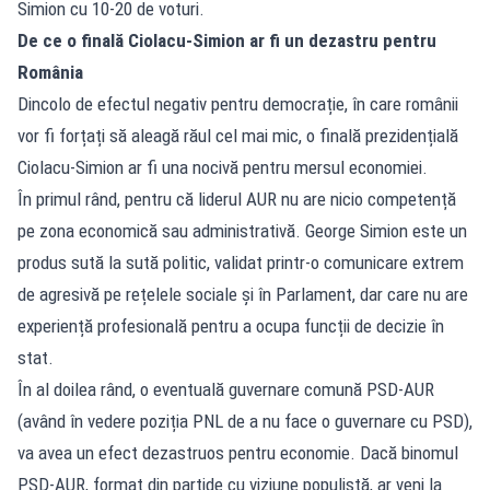
Simion cu 10-20 de voturi.
De ce o finală Ciolacu-Simion ar fi un dezastru pentru
România
Dincolo de efectul negativ pentru democrație, în care românii
vor fi forțați să aleagă răul cel mai mic, o finală prezidențială
Ciolacu-Simion ar fi una nocivă pentru mersul economiei.
În primul rând, pentru că liderul AUR nu are nicio competență
pe zona economică sau administrativă. George Simion este un
produs sută la sută politic, validat printr-o comunicare extrem
de agresivă pe rețelele sociale și în Parlament, dar care nu are
experiență profesională pentru a ocupa funcții de decizie în
stat.
În al doilea rând, o eventuală guvernare comună PSD-AUR
(având în vedere poziția PNL de a nu face o guvernare cu PSD),
va avea un efect dezastruos pentru economie. Dacă binomul
PSD-AUR, format din partide cu viziune populistă, ar veni la