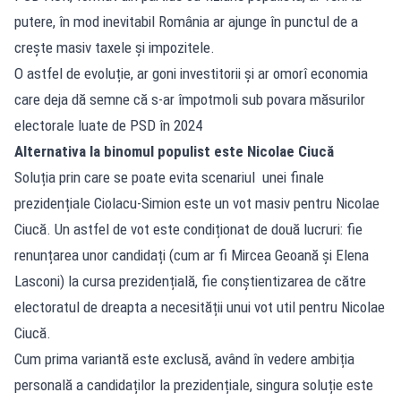
putere, în mod inevitabil România ar ajunge în punctul de a
crește masiv taxele și impozitele.
O astfel de evoluție, ar goni investitorii și ar omorî economia
care deja dă semne că s-ar împotmoli sub povara măsurilor
electorale luate de PSD în 2024
Alternativa la binomul populist este Nicolae Ciucă
Soluția prin care se poate evita scenariul unei finale
prezidențiale Ciolacu-Simion este un vot masiv pentru Nicolae
Ciucă. Un astfel de vot este condiționat de două lucruri: fie
renunțarea unor candidați (cum ar fi Mircea Geoană și Elena
Lasconi) la cursa prezidențială, fie conștientizarea de către
electoratul de dreapta a necesității unui vot util pentru Nicolae
Ciucă.
Cum prima variantă este exclusă, având în vedere ambiția
personală a candidaților la prezidențiale, singura soluție este