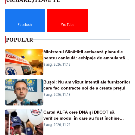
Facebook
YouTube
POPULAR
Ministerul Sănătății activează planurile
pentru caniculă: echipaje de ambulanță
suplimentate, stocuri de medicamente
3 aug. 2026, 11:13
verificate și puncte de apă în spațiile
publice
Bușoi: Nu am văzut intenții ale furnizorilor
care fac contracte noi de a crește prețul
3 aug. 2026, 11:18
Cartel ALFA cere DNA și DIICOT să
verifice modul în care au fost închise
centralele pe cărbune
3 aug. 2026, 11:29