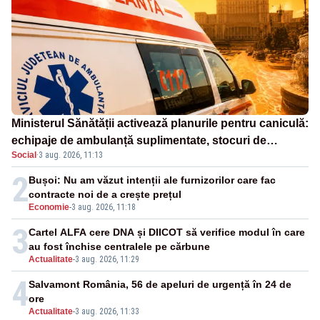
Ministerul Sănătății activează planurile pentru caniculă:
echipaje de ambulanță suplimentate, stocuri de
Social
·
3 aug. 2026, 11:13
medicamente verificate și puncte de apă în spațiile
publice
2
Bușoi: Nu am văzut intenții ale furnizorilor care fac
contracte noi de a crește prețul
Economie
-
3 aug. 2026, 11:18
3
Cartel ALFA cere DNA și DIICOT să verifice modul în care
au fost închise centralele pe cărbune
Actualitate
-
3 aug. 2026, 11:29
4
Salvamont România, 56 de apeluri de urgență în 24 de
ore
Actualitate
-
3 aug. 2026, 11:33