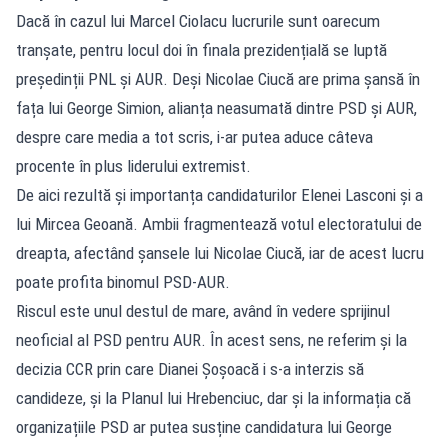
Dacă în cazul lui Marcel Ciolacu lucrurile sunt oarecum
tranșate, pentru locul doi în finala prezidențială se luptă
președinții PNL și AUR. Deși Nicolae Ciucă are prima șansă în
fața lui George Simion, alianța neasumată dintre PSD și AUR,
despre care media a tot scris, i-ar putea aduce câteva
procente în plus liderului extremist.
De aici rezultă și importanța candidaturilor Elenei Lasconi și a
lui Mircea Geoană. Ambii fragmentează votul electoratului de
dreapta, afectând șansele lui Nicolae Ciucă, iar de acest lucru
poate profita binomul PSD-AUR.
Riscul este unul destul de mare, având în vedere sprijinul
neoficial al PSD pentru AUR. În acest sens, ne referim și la
decizia CCR prin care Dianei Șoșoacă i s-a interzis să
candideze, și la Planul lui Hrebenciuc, dar și la informația că
organizațiile PSD ar putea susține candidatura lui George