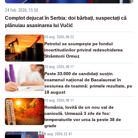
24 feb. 2026, 15:50
Complot dejucat în Serbia: doi bărbați, suspectați că
plănuiau asasinarea lui Vučić
10 aug. 2026, 08:22
Petrolul se scumpește pe fondul
incertitudinilor privind redeschiderea
Strâmtorii Ormuz
10 aug. 2026, 08:17
Peste 33.000 de candidați susțin
examenul național de Bacalaureat în
sesiunea de toamnă: primele rezultate, pe
18 august
10 aug. 2026, 08:11
România, lovită de un nou val de
caniculă. Urmează 3 zile de foc:
temperaturile vor urca la peste 38 de
grade
9 aug. 2026, 22:41