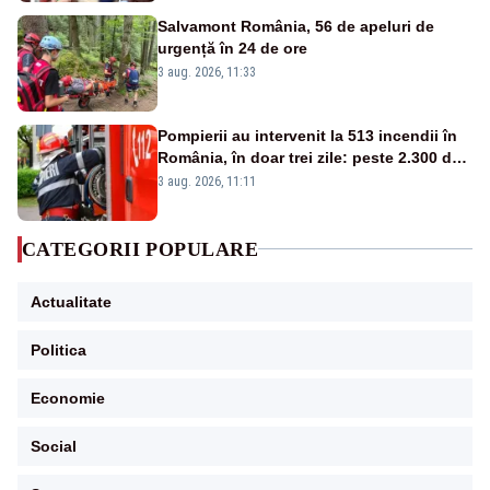
Salvamont România, 56 de apeluri de
urgență în 24 de ore
3 aug. 2026, 11:33
Pompierii au intervenit la 513 incendii în
România, în doar trei zile: peste 2.300 de
hectare de teren au fost afectate
3 aug. 2026, 11:11
CATEGORII POPULARE
Actualitate
Politica
Economie
Social