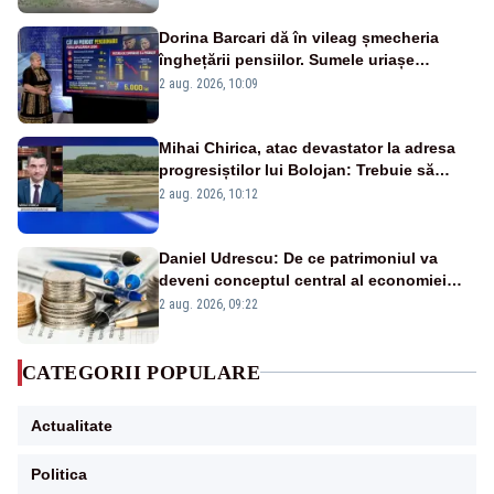
Dorina Barcari dă în vileag șmecheria
înghețării pensiilor. Sumele uriașe
pierdute de fiecare român
2 aug. 2026, 10:09
Mihai Chirica, atac devastator la adresa
progresiștilor lui Bolojan: Trebuie să
protejăm și natura, dar nu șținem omaneii
2 aug. 2026, 10:12
în stare permanentă de alertă
Daniel Udrescu: De ce patrimoniul va
deveni conceptul central al economiei
viitoare?
2 aug. 2026, 09:22
CATEGORII POPULARE
Actualitate
Politica