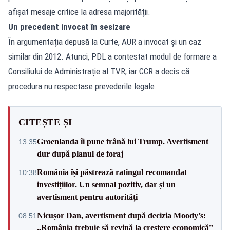
afișat mesaje critice la adresa majorității.
Un precedent invocat în sesizare
În argumentația depusă la Curte, AUR a invocat și un caz
similar din 2012. Atunci, PDL a contestat modul de formare a
Consiliului de Administrație al TVR, iar CCR a decis că
procedura nu respectase prevederile legale.
CITEȘTE ȘI
Groenlanda îi pune frână lui Trump. Avertisment
13:35
dur după planul de foraj
România își păstrează ratingul recomandat
10:38
investițiilor. Un semnal pozitiv, dar și un
avertisment pentru autorități
Nicușor Dan, avertisment după decizia Moody’s:
08:51
„România trebuie să revină la creștere economică”