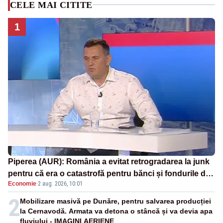
CELE MAI CITITE
1
Piperea (AUR): România a evitat retrogradarea la junk
pentru că era o catastrofă pentru bănci și fondurile de
Economie
·
2 aug. 2026, 10:01
pensii
2
Mobilizare masivă pe Dunăre, pentru salvarea producției
la Cernavodă. Armata va detona o stâncă și va devia apa
fluviului - IMAGINI AERIENE