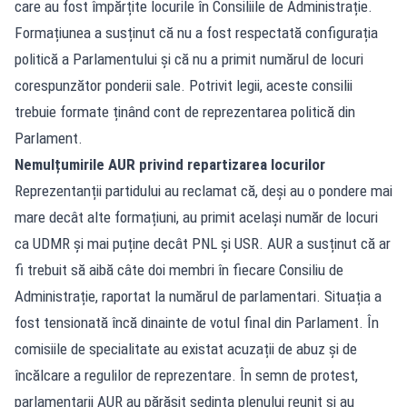
care au fost împărțite locurile în Consiliile de Administrație.
Formațiunea a susținut că nu a fost respectată configurația
politică a Parlamentului și că nu a primit numărul de locuri
corespunzător ponderii sale. Potrivit legii, aceste consilii
trebuie formate ținând cont de reprezentarea politică din
Parlament.
Nemulțumirile AUR privind repartizarea locurilor
Reprezentanții partidului au reclamat că, deși au o pondere mai
mare decât alte formațiuni, au primit același număr de locuri
ca UDMR și mai puține decât PNL și USR. AUR a susținut că ar
fi trebuit să aibă câte doi membri în fiecare Consiliu de
Administrație, raportat la numărul de parlamentari. Situația a
fost tensionată încă dinainte de votul final din Parlament. În
comisiile de specialitate au existat acuzații de abuz și de
încălcare a regulilor de reprezentare. În semn de protest,
parlamentarii AUR au părăsit ședința plenului reunit și au