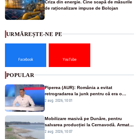
Criza din energie. Cine scapă de măsurile
de raționalizare impuse de Bolojan
URMĂREȘTE-NE PE
Facebook
YouTube
POPULAR
Piperea (AUR): România a evitat
retrogradarea la junk pentru că era o
catastrofă pentru bănci și fondurile de
2 aug. 2026, 10:01
pensii
Mobilizare masivă pe Dunăre, pentru
salvarea producției la Cernavodă. Armata
va detona o stâncă și va devia apa
2 aug. 2026, 10:07
fluviului - IMAGINI AERIENE