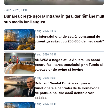
7 aug. 2026, 14:03
Dunărea crește ușor la intrarea în țară, dar rămâne mult
sub media lunii august
7 aug. 2026, 13:02
În intervalul orar de seară, consumul de
curent „a scăzut cu 200-300 de megawați”
7 aug. 2026, 10:57
ANSVSA a negociat, la Ankara, un acord
pentru facilitarea tranzitului prin Turcia al
carcaselor de ovine și bovine
7 aug. 2026, 10:51
Bolojan: Nivelul Dunării asigură o
funcționare a centralei de la Cernavodă
de patru-cinci zile dacă debitele vor
scădea
7 aug. 2026, 10:43