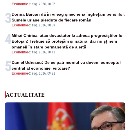
Economie
-
2 aug. 2026, 10:07
3
Dorina Barcari dă în vileag șmecheria înghețării pensiilor.
Sumele uriașe pierdute de fiecare român
Economie
-
2 aug. 2026, 10:09
4
Mihai Chirica, atac devastator la adresa progresiștilor lui
Bolojan: Trebuie să protejăm și natura, dar nu șținem
omaneii în stare permanentă de alertă
Economie
-
2 aug. 2026, 10:12
5
Daniel Udrescu: De ce patrimoniul va deveni conceptul
central al economiei viitoare?
Economie
-
2 aug. 2026, 09:22
ACTUALITATE