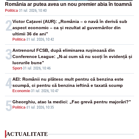
România ar putea avea un nou premier abia în toamnă
Politica
·
31 iul. 2026, 10:40
2
Victor Cațavei (AUR): „România – o navă în derivă sub
aspect economic – ca și rezultat al guvernărilor din
ultimii 36 de ani”
Politica
-
31 iul. 2026, 10:42
3
Antrenorul FCSB, după eliminarea rușinoasă din
Conference League: „N-ai cum să nu scoți în evidență și
lucrurile bune”
Sport
-
31 iul. 2026, 10:46
4
AEI: Românii nu plătesc mult pentru că benzina este
scumpă, ci pentru că benzina ieftină e taxată scump
Economie
-
31 iul. 2026, 10:47
5
Gheorghiu, atac la medici: „Fac grevă pentru majorări?”
Politica
-
31 iul. 2026, 10:35
ACTUALITATE