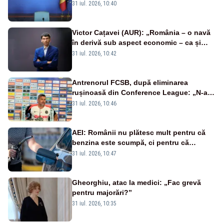
31 iul. 2026, 10:40
Victor Cațavei (AUR): „România – o navă
în derivă sub aspect economic – ca și
rezultat al guvernărilor din ultimii 36 de
31 iul. 2026, 10:42
ani”
Antrenorul FCSB, după eliminarea
rușinoasă din Conference League: „N-ai
cum să nu scoți în evidență și lucrurile
31 iul. 2026, 10:46
bune”
AEI: Românii nu plătesc mult pentru că
benzina este scumpă, ci pentru că
benzina ieftină e taxată scump
31 iul. 2026, 10:47
Gheorghiu, atac la medici: „Fac grevă
pentru majorări?”
31 iul. 2026, 10:35