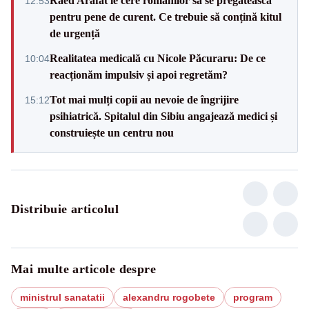
Raed Arafat le cere românilor să se pregătească
12:53
pentru pene de curent. Ce trebuie să conțină kitul
de urgență
Realitatea medicală cu Nicole Păcuraru: De ce
10:04
reacționăm impulsiv și apoi regretăm?
Tot mai mulți copii au nevoie de îngrijire
15:12
psihiatrică. Spitalul din Sibiu angajează medici și
construiește un centru nou
Distribuie articolul
Mai multe articole despre
ministrul sanatatii
alexandru rogobete
program