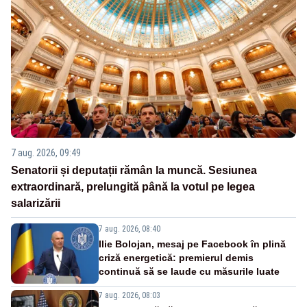
7 aug. 2026, 09:49
Senatorii și deputații rămân la muncă. Sesiunea
extraordinară, prelungită până la votul pe legea
salarizării
7 aug. 2026, 08:40
Ilie Bolojan, mesaj pe Facebook în plină
criză energetică: premierul demis
continuă să se laude cu măsurile luate
7 aug. 2026, 08:03