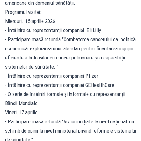
americane din domeniul sǎnǎtǎții.
Programul vizitei:
Miercuri, 15 aprilie 2026
- Întâlnire cu reprezentanții companiei Eli Lilly
- Participare masă rotundă "Combaterea cancerului ca
politică
economică: explorarea unor abordări pentru finanțarea îngrijirii
eficiente a bolnavilor cu cancer pulmonare și a capacității
sistemelor de sănătate. "
- Întâlnire cu reprezentanții companiei Pfizer
- Întâlnire cu reprezentanții companiei GEHealthCare
- O serie de întâlniri formale și informale cu reprezentanții
Băncii Mondiale
Vineri, 17 aprilie
- Participare masă rotundă "Acțiuni inițiate la nivel național: un
schimb de opinii la nivel ministerial privind reformele sistemului
de sănătate ".