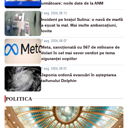
următoare: noile date de la ANM
7 aug. 2026, 08:13
Incident pe brațul Sulina: o navă de marfă
a eșuat la mal. Mai multe ambarcațiuni,
lovite
7 aug. 2026, 08:07
Meta, sancționată cu 567 de milioane de
dolari în cel mai sever verdict pe tema
siguranței copiilor
7 aug. 2026, 08:01
Japonia ordonă evacuări în așteptarea
taifunului Dolphin
POLITICA