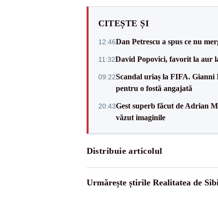
CITEȘTE ȘI
Dan Petrescu a spus ce nu merg
12:46
David Popovici, favorit la aur
11:32
Scandal uriaș la FIFA. Gianni I
09:22
pentru o fostă angajată
Gest superb făcut de Adrian Mu
20:43
văzut imaginile
Distribuie articolul
Urmărește știrile Realitatea de Sib