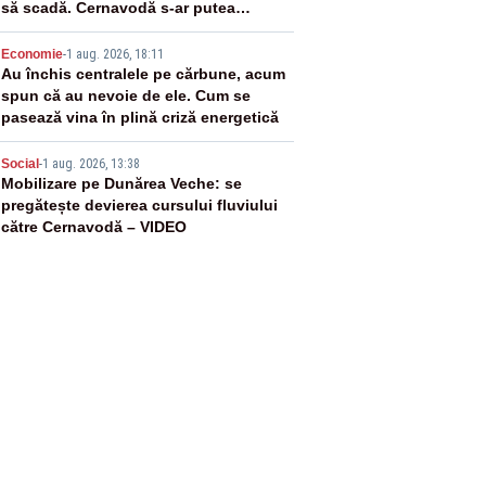
să scadă. Cernavodă s-ar putea
închide în 4 zile
4
Economie
-
1 aug. 2026, 18:11
Au închis centralele pe cărbune, acum
spun că au nevoie de ele. Cum se
pasează vina în plină criză energetică
5
Social
-
1 aug. 2026, 13:38
Mobilizare pe Dunărea Veche: se
pregătește devierea cursului fluviului
către Cernavodă – VIDEO