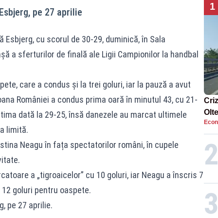
1
sbjerg, pe 27 aprilie
 Esbjerg, cu scorul de 30-29, duminică, în Sala
șă a sferturilor de finală ale Ligii Campionilor la handbal
ete, care a condus și la trei goluri, iar la pauză a avut
oana României a condus prima oară în minutul 43, cu 21-
Cri
Olt
ultima dată la 29-25, însă danezele au marcat ultimele
Econ
ene
a limită.
stina Neagu în fața spectatorilor români, în cupele
itate.
atoare a „tigroaicelor” cu 10 goluri, iar Neagu a înscris 7
 12 goluri pentru oaspete.
 pe 27 aprilie.