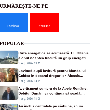
URMĂREȘTE-NE PE
Facebook
YouTube
POPULAR
Criza energetică se acutizează. CE Oltenia
a oprit noaptea trecută un grup energetic
de la Rovinari
1 aug. 2026, 13:41
Lovitură după lovitură pentru blonda lui
Coldea în dosarul drogurilor. Alessia
Păcuraru explică decizia magistraților
1 aug. 2026, 14:39
Avertisment sumbru de la Apele Române:
Debitul Dunării va continua să scadă.
Cernavodă s-ar putea închide în 4 zile
1 aug. 2026, 18:08
Au închis centralele pe cărbune, acum