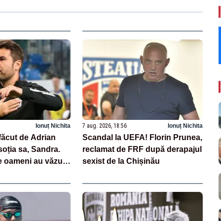
Ionuț Nichita
7 aug. 2026, 18:56
Ionuț Nichita
făcut de Adrian
Scandal la UEFA! Florin Prunea,
oția sa, Sandra.
reclamat de FRF după derapajul
de oameni au văzut
sexist de la Chișinău