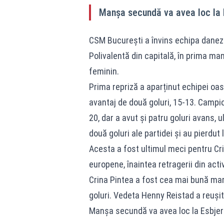
Manșa secundă va avea loc la E
CSM București a învins echipa daneză
Polivalentă din capitală, în prima man
feminin.
Prima repriză a aparținut echipei oasp
avantaj de două goluri, 15-13. Campi
20, dar a avut și patru goluri avans, 
două goluri ale partidei și au pierdut l
Acesta a fost ultimul meci pentru Cri
europene, înaintea retragerii din activ
Crina Pintea a fost cea mai bună marc
goluri. Vedeta Henny Reistad a reușit
Manșa secundă va avea loc la Esbjerg,