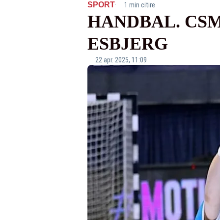
·
SPORT
1 min citire
HANDBAL. CSM
ESBJERG
22 apr. 2025, 11:09