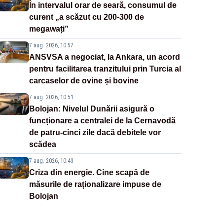
În intervalul orar de seară, consumul de
curent „a scăzut cu 200-300 de
megawați”
7 aug. 2026, 10:57
ANSVSA a negociat, la Ankara, un acord
pentru facilitarea tranzitului prin Turcia al
carcaselor de ovine și bovine
7 aug. 2026, 10:51
Bolojan: Nivelul Dunării asigură o
funcționare a centralei de la Cernavodă
de patru-cinci zile dacă debitele vor
scădea
7 aug. 2026, 10:43
Criza din energie. Cine scapă de
măsurile de raționalizare impuse de
Bolojan