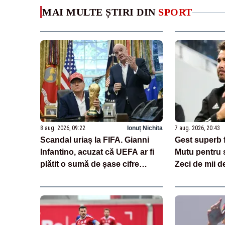
MAI MULTE ȘTIRI DIN
SPORT
8 aug. 2026, 09:22
Ionuț Nichita
7 aug. 2026, 20:43
Scandal uriaș la FIFA. Gianni
Gest superb 
Infantino, acuzat că UEFA ar fi
Mutu pentru s
plătit o sumă de șase cifre
Zeci de mii 
pentru o fostă angajată
imaginile