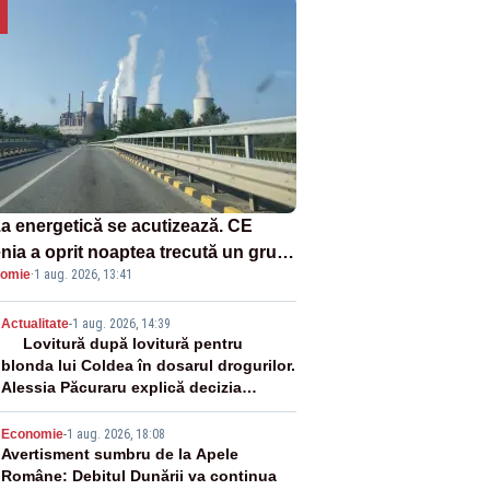
za energetică se acutizează. CE
enia a oprit noaptea trecută un grup
omie
·
1 aug. 2026, 13:41
rgetic de la Rovinari
2
Actualitate
-
1 aug. 2026, 14:39
Lovitură după lovitură pentru
blonda lui Coldea în dosarul drogurilor.
Alessia Păcuraru explică decizia
magistraților
3
Economie
-
1 aug. 2026, 18:08
Avertisment sumbru de la Apele
Române: Debitul Dunării va continua