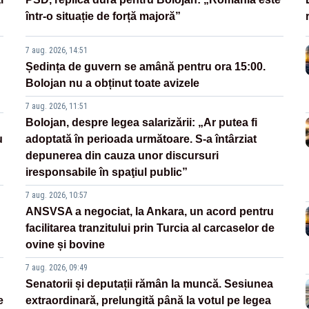
într-o situație de forță majoră”
7 aug. 2026, 14:51
Ședința de guvern se amână pentru ora 15:00.
Bolojan nu a obținut toate avizele
7 aug. 2026, 11:51
Bolojan, despre legea salarizării: „Ar putea fi
u
adoptată în perioada următoare. S-a întârziat
depunerea din cauza unor discursuri
iresponsabile în spaţiul public”
7 aug. 2026, 10:57
ANSVSA a negociat, la Ankara, un acord pentru
facilitarea tranzitului prin Turcia al carcaselor de
ovine și bovine
7 aug. 2026, 09:49
Senatorii și deputații rămân la muncă. Sesiunea
e
extraordinară, prelungită până la votul pe legea