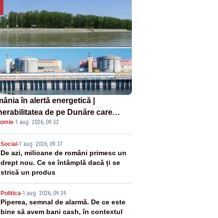
ânia în alertă energetică |
nerabilitatea de pe Dunăre care
omie
·
1 aug. 2026, 09:32
e în pericol Centrala Cernavodă era
oscută de pe vremea lui Ceaușescu
2
Social
-
1 aug. 2026, 09:37
De azi, milioane de români primesc un
drept nou. Ce se întâmplă dacă ți se
strică un produs
3
Politica
-
1 aug. 2026, 09:39
Piperea, semnal de alarmă. De ce este
bine să avem bani cash, în contextul