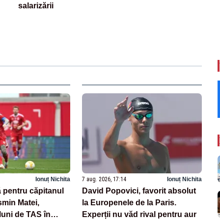
salarizării
Ionuț Nichita
7 aug. 2026, 17:14
Ionuț Nichita
 pentru căpitanul
David Popovici, favorit absolut
smin Matei,
la Europenele de la Paris.
luni de TAS în
Experții nu văd rival pentru aur