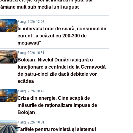
rămâne mult sub media lunii august
7 aug. 2026, 13:02
În intervalul orar de seară, consumul de
curent „a scăzut cu 200-300 de
megawați”
7 aug. 2026, 10:51
Bolojan: Nivelul Dunării asigură o
funcționare a centralei de la Cernavodă
de patru-cinci zile dacă debitele vor
scădea
7 aug. 2026, 10:43
Criza din energie. Cine scapă de
măsurile de raționalizare impuse de
Bolojan
7 aug. 2026, 10:01
Tarifele pentru rovinietă și sistemul