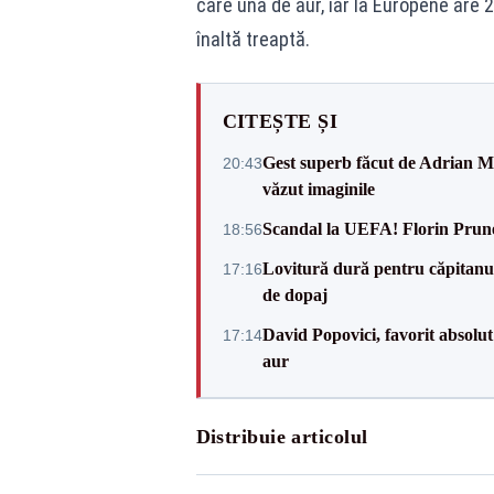
care una de aur, iar la Europene are
înaltă treaptă.
CITEȘTE ȘI
Gest superb făcut de Adrian Mu
20:43
văzut imaginile
Scandal la UEFA! Florin Prune
18:56
Lovitură dură pentru căpitanul
17:16
de dopaj
David Popovici, favorit absolut
17:14
aur
Distribuie articolul