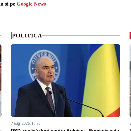
iu și pe
Google News
POLITICA
7 aug. 2026, 15:26
i
PSD, replică dură pentru Bolojan: „România este