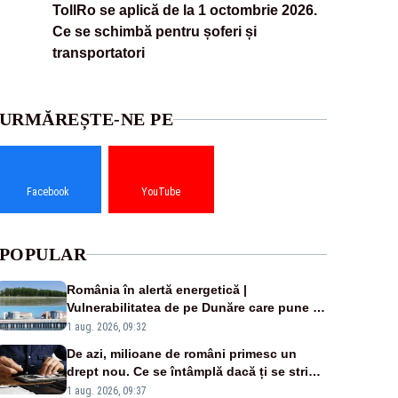
TollRo se aplică de la 1 octombrie 2026.
Ce se schimbă pentru șoferi și
transportatori
URMĂREȘTE-NE PE
Facebook
YouTube
POPULAR
România în alertă energetică |
Vulnerabilitatea de pe Dunăre care pune în
pericol Centrala Cernavodă era cunoscută
1 aug. 2026, 09:32
de pe vremea lui Ceaușescu
De azi, milioane de români primesc un
drept nou. Ce se întâmplă dacă ți se strică
un produs
1 aug. 2026, 09:37