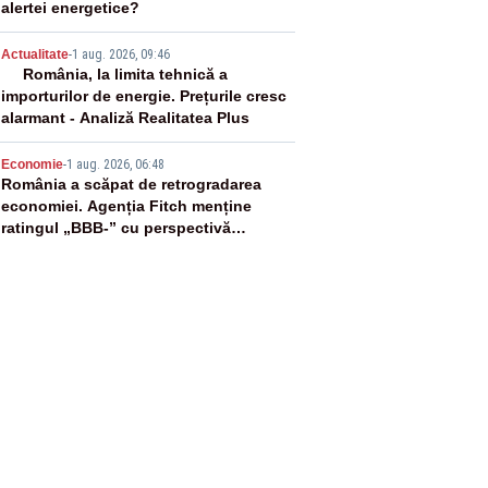
alertei energetice?
4
Actualitate
-
1 aug. 2026, 09:46
România, la limita tehnică a
importurilor de energie. Prețurile cresc
alarmant - Analiză Realitatea Plus
5
Economie
-
1 aug. 2026, 06:48
România a scăpat de retrogradarea
economiei. Agenția Fitch menține
ratingul „BBB-” cu perspectivă
negativă