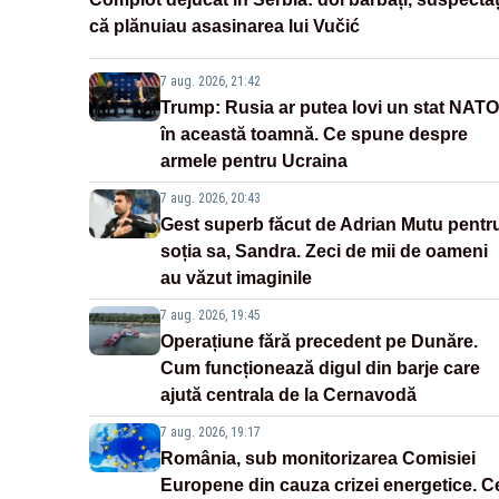
că plănuiau asasinarea lui Vučić
7 aug. 2026, 21:42
Trump: Rusia ar putea lovi un stat NATO
în această toamnă. Ce spune despre
armele pentru Ucraina
7 aug. 2026, 20:43
Gest superb făcut de Adrian Mutu pentr
soția sa, Sandra. Zeci de mii de oameni
au văzut imaginile
7 aug. 2026, 19:45
Operațiune fără precedent pe Dunăre.
Cum funcționează digul din barje care
ajută centrala de la Cernavodă
7 aug. 2026, 19:17
România, sub monitorizarea Comisiei
Europene din cauza crizei energetice. C