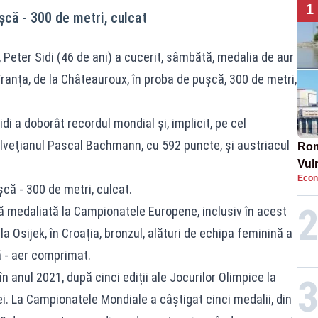
1
ușcă - 300 de metri, culcat
 Peter Sidi (46 de ani) a cucerit, sâmbătă, medalia de aur
ranța, de la Châteauroux, în proba de pușcă, 300 de metri,
i a doborât recordul mondial și, implicit, pe cel
elveţianul Pascal Bachmann, cu 592 puncte, şi austriacul
Rom
Vul
Econ
pun
ușcă - 300 de metri, culcat.
cun
lă medaliată la Campionatele Europene, inclusiv în acest
la Osijek, în Croația, bronzul, alături de echipa feminină a
ă - aer comprimat.
n anul 2021, după cinci ediții ale Jocurilor Olimpice la
i. La Campionatele Mondiale a câștigat cinci medalii, din