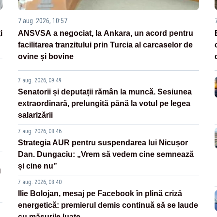
7 aug. 2026, 10:57
i
ANSVSA a negociat, la Ankara, un acord pentru
facilitarea tranzitului prin Turcia al carcaselor de
ovine și bovine
7 aug. 2026, 09:49
Senatorii și deputații rămân la muncă. Sesiunea
extraordinară, prelungită până la votul pe legea
salarizării
7 aug. 2026, 08:46
Strategia AUR pentru suspendarea lui Nicușor
Dan. Dungaciu: „Vrem să vedem cine semnează
și cine nu”
g
7 aug. 2026, 08:40
Ilie Bolojan, mesaj pe Facebook în plină criză
energetică: premierul demis continuă să se laude
cu măsurile luate