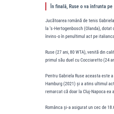
În finală, Ruse o va înfrunta p
Jucătoarea română de tenis Gabriela R
la 's-Hertogenbosch (Olanda), dotat 
învins-o în penultimul act pe italianca
Ruse (27 ani, 80 WTA), venită din calif
primul său duel cu Cocciaretto (24 a
Pentru Gabriela Ruse aceasta este a p
Hamburg (2021) și a atins ultimul ac
remarcat că doar la Cluj-Napoca ea a f
Românca și-a asigurat un cec de 18.