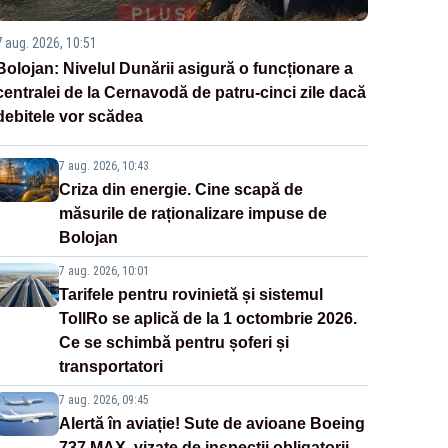
7 aug. 2026, 10:51
Bolojan: Nivelul Dunării asigură o funcționare a
centralei de la Cernavodă de patru-cinci zile dacă
debitele vor scădea
7 aug. 2026, 10:43
Criza din energie. Cine scapă de
măsurile de raționalizare impuse de
Bolojan
7 aug. 2026, 10:01
Tarifele pentru rovinietă și sistemul
TollRo se aplică de la 1 octombrie 2026.
Ce se schimbă pentru șoferi și
transportatori
7 aug. 2026, 09:45
Alertă în aviație! Sute de avioane Boeing
737 MAX, vizate de inspecții obligatorii,