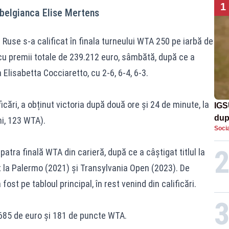
1
e belgianca Elise Mertens
use s-a calificat în finala turneului WTA 250 pe iarbă de
cu premii totale de 239.212 euro, sâmbătă, după ce a
 Elisabetta Cocciaretto, cu 2-6, 6-4, 6-3.
icări, a obținut victoria după două ore și 24 de minute, la
IGS
dup
ni, 123 WTA).
Socia
met
atra finală WTA din carieră, după ce a câștigat titlul la
t la Palermo (2021) și Transylvania Open (2023). De
ost pe tabloul principal, în rest venind din calificări.
685 de euro și 181 de puncte WTA.