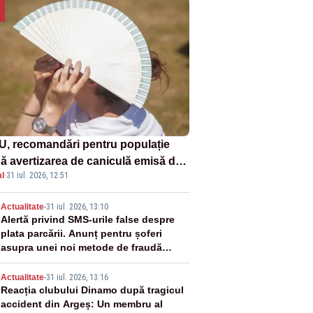
U, recomandări pentru populație
ă avertizarea de caniculă emisă de
l
·
31 iul. 2026, 12:51
eorologi
2
Actualitate
-
31 iul. 2026, 13:10
Alertă privind SMS-urile false despre
plata parcării. Anunț pentru șoferi
asupra unei noi metode de fraudă
online
3
Actualitate
-
31 iul. 2026, 13:16
Reacția clubului Dinamo după tragicul
accident din Argeș: Un membru al