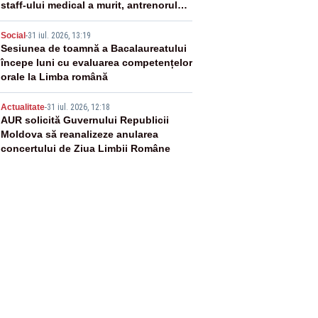
staff-ului medical a murit, antrenorul
Adrian Ropotan este în spital
4
Social
-
31 iul. 2026, 13:19
Sesiunea de toamnă a Bacalaureatului
începe luni cu evaluarea competențelor
orale la Limba română
5
Actualitate
-
31 iul. 2026, 12:18
AUR solicită Guvernului Republicii
Moldova să reanalizeze anularea
concertului de Ziua Limbii Române