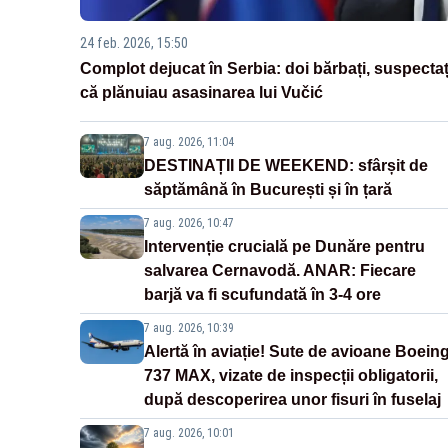
24 feb. 2026, 15:50
Complot dejucat în Serbia: doi bărbați, suspectaț
că plănuiau asasinarea lui Vučić
7 aug. 2026, 11:04
DESTINAȚII DE WEEKEND: sfârșit de
săptămână în București și în țară
7 aug. 2026, 10:47
Intervenție crucială pe Dunăre pentru
salvarea Cernavodă. ANAR: Fiecare
barjă va fi scufundată în 3-4 ore
7 aug. 2026, 10:39
Alertă în aviație! Sute de avioane Boein
737 MAX, vizate de inspecții obligatorii,
după descoperirea unor fisuri în fuselaj
7 aug. 2026, 10:01