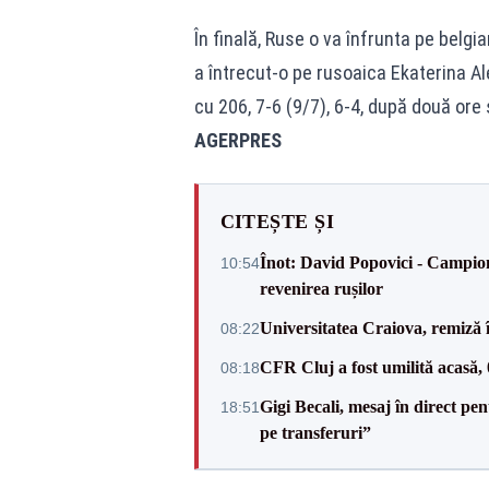
În finală, Ruse o va înfrunta pe belgi
a întrecut-o pe rusoaica Ekaterina A
cu 206, 7-6 (9/7), 6-4, după două ore 
AGERPRES
CITEȘTE ȘI
Înot: David Popovici - Campion
10:54
revenirea rușilor
Universitatea Craiova, remiză 
08:22
CFR Cluj a fost umilită acasă,
08:18
Gigi Becali, mesaj în direct p
18:51
pe transferuri”