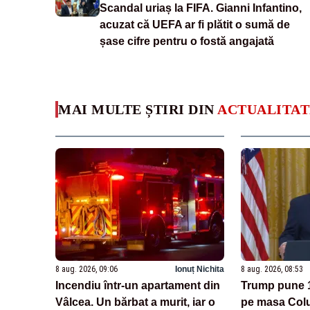
Scandal uriaș la FIFA. Gianni Infantino,
acuzat că UEFA ar fi plătit o sumă de
șase cifre pentru o fostă angajată
MAI MULTE ȘTIRI DIN
ACTUALITAT
8 aug. 2026, 09:06
Ionuț Nichita
8 aug. 2026, 08:53
Incendiu într-un apartament din
Trump pune 1 
Vâlcea. Un bărbat a murit, iar o
pe masa Colu