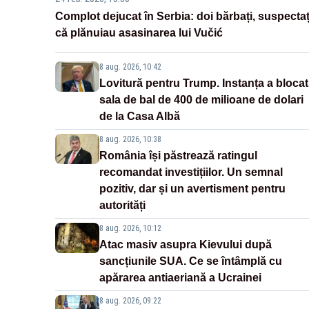
Complot dejucat în Serbia: doi bărbați, suspectaț
că plănuiau asasinarea lui Vučić
8 aug. 2026, 10:42
Lovitură pentru Trump. Instanța a blocat
sala de bal de 400 de milioane de dolari
de la Casa Albă
8 aug. 2026, 10:38
România își păstrează ratingul
recomandat investițiilor. Un semnal
pozitiv, dar și un avertisment pentru
autorități
8 aug. 2026, 10:12
Atac masiv asupra Kievului după
sancțiunile SUA. Ce se întâmplă cu
apărarea antiaeriană a Ucrainei
8 aug. 2026, 09:22