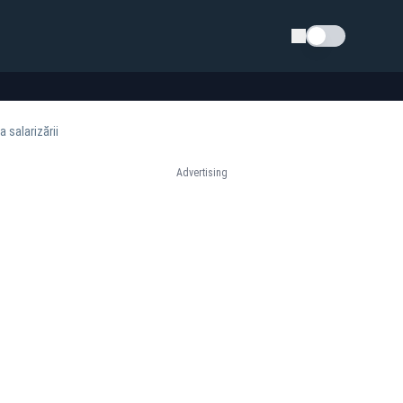
Schimba tema
 salarizării
Advertising