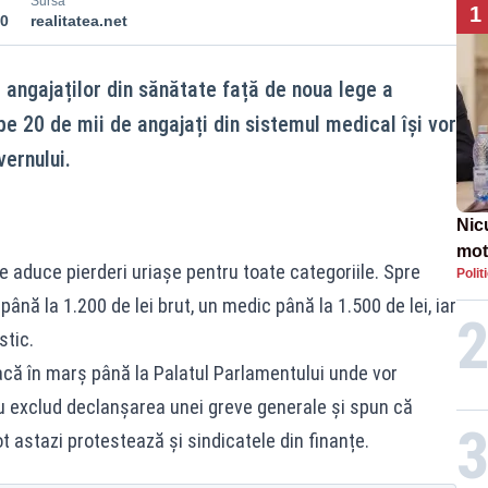
Sursă
1
00
realitatea.net
 angajaților din sănătate față de noua lege a
ape 20 de mii de angajați din sistemul medical își vor
vernului.
Nic
mot
e aduce pierderi uriașe pentru toate categoriile. Spre
Polit
de ț
ână la 1.200 de lei brut, un medic până la 1.500 de lei, iar
Guv
stic.
eacă în marș până la Palatul Parlamentului unde vor
u exclud declanșarea unei greve generale și spun că
t astazi protestează și sindicatele din finanțe.