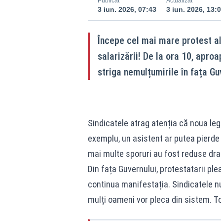
Publicat
Actualizat
3 iun. 2026, 07:43
3 iun. 2026, 13:
Începe cel mai mare protest al
salarizării! De la ora 10, apro
striga nemulțumirile în fața Gu
Sindicatele atrag atenția că noua leg
exemplu, un asistent ar putea pierde p
mai multe sporuri au fost reduse dra
Din fața Guvernului, protestatarii pl
continua manifestația. Sindicatele n
mulți oameni vor pleca din sistem. To