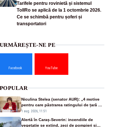
Tarifele pentru rovinietă și sistemul
TollRo se aplică de la 1 octombrie 2026.
Ce se schimbă pentru șoferi și
transportatori
URMĂREȘTE-NE PE
Facebook
YouTube
POPULAR
Niculina Stelea (senator AUR): „4 motive
pentru care păstrarea ratingului de țară nu
este o reușită pentru Guvernul Bolojan”
1 aug. 2026, 11:51
Alertă în Caraș-Severin: incendiile de
vegetație se extind, zeci de pompieri și