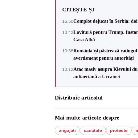
CITEȘTE ȘI
Complot dejucat în Serbia: doi 
15:50
Lovitură pentru Trump. Instanța
10:42
Casa Albă
România își păstrează ratingul 
10:38
avertisment pentru autorități
Atac masiv asupra Kievului du
10:12
antiaeriană a Ucrainei
Distribuie articolul
Mai multe articole despre
angajati
sanatate
proteste
n