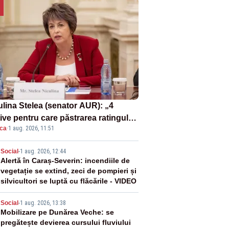
ulina Stelea (senator AUR): „4
ive pentru care păstrarea ratingului
ica
·
1 aug. 2026, 11:51
ară nu este o reușită pentru
ernul Bolojan”
2
Social
-
1 aug. 2026, 12:44
Alertă în Caraș-Severin: incendiile de
vegetație se extind, zeci de pompieri și
silvicultori se luptă cu flăcările - VIDEO
3
Social
-
1 aug. 2026, 13:38
Mobilizare pe Dunărea Veche: se
pregătește devierea cursului fluviului