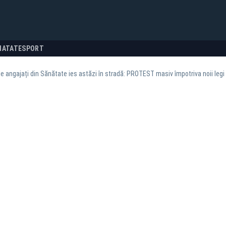
NATATE
SPORT
e angajați din Sănătate ies astăzi în stradă: PROTEST masiv împotriva noii legi a