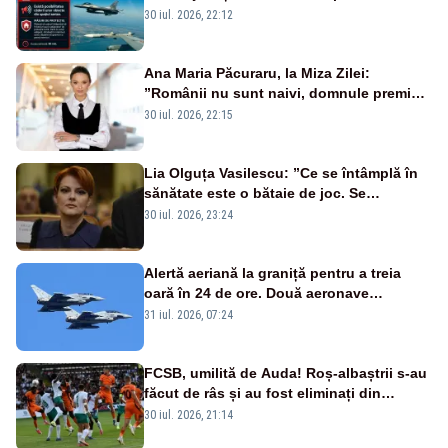
la sol două avioane F-16
30 iul. 2026, 22:12
Ana Maria Păcuraru, la Miza Zilei:
”Românii nu sunt naivi, domnule premier
Bolojan”
30 iul. 2026, 22:15
Lia Olguța Vasilescu: ”Ce se întâmplă în
sănătate este o bătaie de joc. Se
guvernează extraordinar de prost”
30 iul. 2026, 23:24
Alertă aeriană la graniță pentru a treia
oară în 24 de ore. Două aeronave
Eurofighter britanice au fost ridicate de la
31 iul. 2026, 07:24
sol
FCSB, umilită de Auda! Roș-albaștrii s-au
făcut de râs și au fost eliminați din
Conference League
30 iul. 2026, 21:14