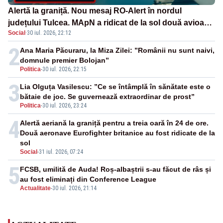
Alertă la graniță. Nou mesaj RO-Alert în nordul
județului Tulcea. MApN a ridicat de la sol două avioane
Social
·
30 iul. 2026, 22:12
F-16
2
Ana Maria Păcuraru, la Miza Zilei: ”Românii nu sunt naivi,
domnule premier Bolojan”
Politica
-
30 iul. 2026, 22:15
3
Lia Olguța Vasilescu: ”Ce se întâmplă în sănătate este o
bătaie de joc. Se guvernează extraordinar de prost”
Politica
-
30 iul. 2026, 23:24
4
Alertă aeriană la graniță pentru a treia oară în 24 de ore.
Două aeronave Eurofighter britanice au fost ridicate de la
sol
Social
-
31 iul. 2026, 07:24
5
FCSB, umilită de Auda! Roș-albaștrii s-au făcut de râs și
au fost eliminați din Conference League
Actualitate
-
30 iul. 2026, 21:14