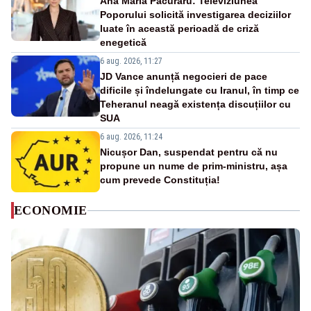
Ana Maria Păcuraru: Televiziunea
Poporului solicită investigarea deciziilor
luate în această perioadă de criză
enegetică
6 aug. 2026, 11:27
JD Vance anunță negocieri de pace
dificile și îndelungate cu Iranul, în timp ce
Teheranul neagă existența discuțiilor cu
SUA
6 aug. 2026, 11:24
Nicușor Dan, suspendat pentru că nu
propune un nume de prim-ministru, așa
cum prevede Constituția!
ECONOMIE