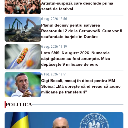
Artistul-surpriză care deschide prima
seară de festival
6 aug. 2026, 19:56
Planul decisiv pentru salvarea
Reactorului 2 de la Cernavodă. Cum vor fi
scufundate barjele în Dunăre
6 aug. 2026, 19:19
Loto 6/49, 6 august 2026. Numerele
câștigătoare au fost anunțate. Miza
depășește 9 milioane de euro
6 aug. 2026, 18:51
Gigi Becali, mesaj în direct pentru MM
Stoica: „Mă oprește când vreau să arunc
milioane pe transferuri”
POLITICA