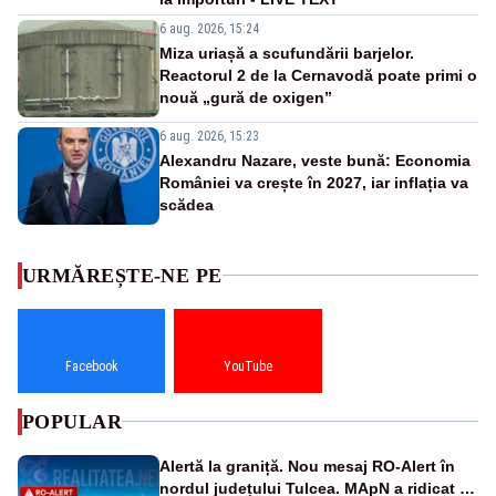
6 aug. 2026, 15:24
Miza uriașă a scufundării barjelor.
Reactorul 2 de la Cernavodă poate primi o
nouă „gură de oxigen”
6 aug. 2026, 15:23
Alexandru Nazare, veste bună: Economia
României va crește în 2027, iar inflația va
scădea
URMĂREȘTE-NE PE
Facebook
YouTube
POPULAR
Alertă la graniță. Nou mesaj RO-Alert în
nordul județului Tulcea. MApN a ridicat de