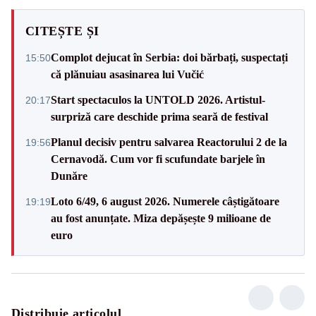
CITEȘTE ȘI
Complot dejucat în Serbia: doi bărbați, suspectați
15:50
că plănuiau asasinarea lui Vučić
Start spectaculos la UNTOLD 2026. Artistul-
20:17
surpriză care deschide prima seară de festival
Planul decisiv pentru salvarea Reactorului 2 de la
19:56
Cernavodă. Cum vor fi scufundate barjele în
Dunăre
Loto 6/49, 6 august 2026. Numerele câștigătoare
19:19
au fost anunțate. Miza depășește 9 milioane de
euro
Distribuie articolul