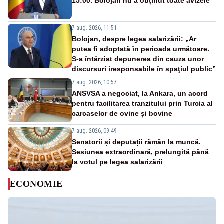
15:00. Bolojan nu a obținut toate avizele
7 aug. 2026, 11:51
Bolojan, despre legea salarizării: „Ar
putea fi adoptată în perioada următoare.
S-a întârziat depunerea din cauza unor
discursuri iresponsabile în spaţiul public”
7 aug. 2026, 10:57
ANSVSA a negociat, la Ankara, un acord
pentru facilitarea tranzitului prin Turcia al
carcaselor de ovine și bovine
7 aug. 2026, 09:49
Senatorii și deputații rămân la muncă.
Sesiunea extraordinară, prelungită până
la votul pe legea salarizării
ECONOMIE