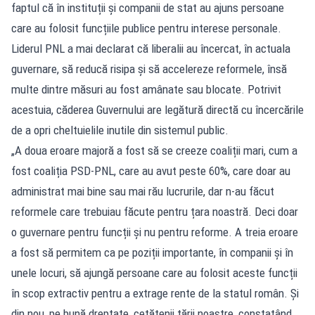
faptul că în instituții și companii de stat au ajuns persoane
care au folosit funcțiile publice pentru interese personale.
Liderul PNL a mai declarat că liberalii au încercat, în actuala
guvernare, să reducă risipa și să accelereze reformele, însă
multe dintre măsuri au fost amânate sau blocate. Potrivit
acestuia, căderea Guvernului are legătură directă cu încercările
de a opri cheltuielile inutile din sistemul public.
„A doua eroare majoră a fost să se creeze coaliții mari, cum a
fost coaliția PSD-PNL, care au avut peste 60%, care doar au
administrat mai bine sau mai rău lucrurile, dar n-au făcut
reformele care trebuiau făcute pentru țara noastră. Deci doar
o guvernare pentru funcții și nu pentru reforme. A treia eroare
a fost să permitem ca pe poziții importante, în companii și în
unele locuri, să ajungă persoane care au folosit aceste funcții
în scop extractiv pentru a extrage rente de la statul român. Și
din nou, pe bună dreptate, cetățenii țării noastre, constatând