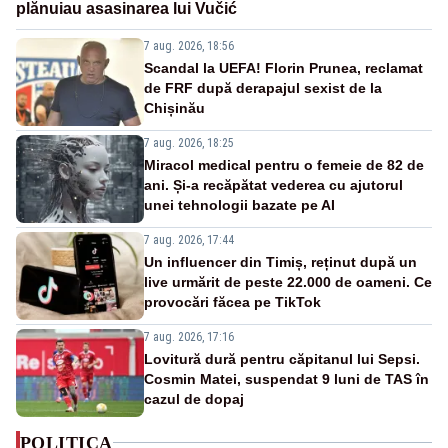
plănuiau asasinarea lui Vučić
7 aug. 2026, 18:56
Scandal la UEFA! Florin Prunea, reclamat
de FRF după derapajul sexist de la
Chișinău
7 aug. 2026, 18:25
Miracol medical pentru o femeie de 82 de
ani. Și-a recăpătat vederea cu ajutorul
unei tehnologii bazate pe AI
7 aug. 2026, 17:44
Un influencer din Timiș, reținut după un
live urmărit de peste 22.000 de oameni. Ce
provocări făcea pe TikTok
7 aug. 2026, 17:16
Lovitură dură pentru căpitanul lui Sepsi.
Cosmin Matei, suspendat 9 luni de TAS în
cazul de dopaj
POLITICA