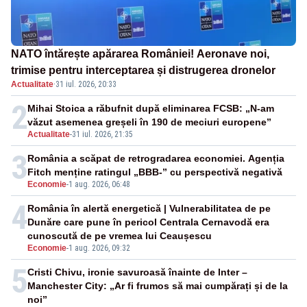
NATO întărește apărarea României! Aeronave noi,
trimise pentru interceptarea și distrugerea dronelor
Actualitate
·
31 iul. 2026, 20:33
2
Mihai Stoica a răbufnit după eliminarea FCSB: „N-am
văzut asemenea greșeli în 190 de meciuri europene”
Actualitate
-
31 iul. 2026, 21:35
3
România a scăpat de retrogradarea economiei. Agenția
Fitch menține ratingul „BBB-” cu perspectivă negativă
Economie
-
1 aug. 2026, 06:48
4
România în alertă energetică | Vulnerabilitatea de pe
Dunăre care pune în pericol Centrala Cernavodă era
cunoscută de pe vremea lui Ceaușescu
Economie
-
1 aug. 2026, 09:32
5
Cristi Chivu, ironie savuroasă înainte de Inter –
Manchester City: „Ar fi frumos să mai cumpărați și de la
noi”