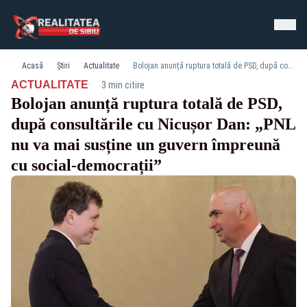
Acasă
Știri
Actualitate
Bolojan anunță ruptura totală de PSD, după consultările cu Nicușor Dan: „PNL nu va mai susține un guvern împreună cu social-democrații”
·
ACTUALITATE
3 min citire
Bolojan anunță ruptura totală de PSD,
după consultările cu Nicușor Dan: „PNL
nu va mai susține un guvern împreună
cu social-democrații”