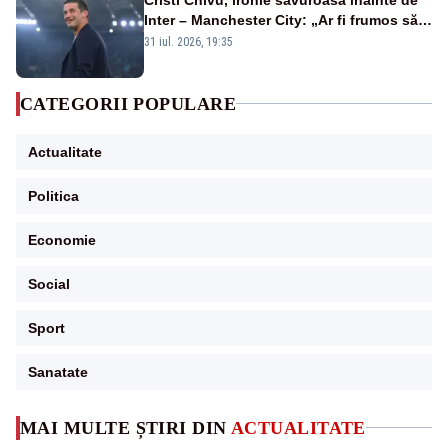
Inter – Manchester City: „Ar fi frumos să
mai cumpărați și de la noi”
31 iul. 2026, 19:35
CATEGORII POPULARE
Actualitate
Politica
Economie
Social
Sport
Sanatate
MAI MULTE ȘTIRI DIN
ACTUALITATE