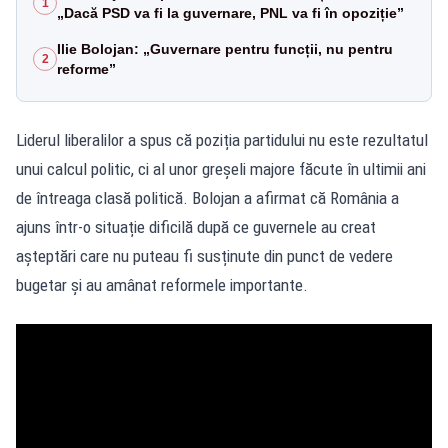
1
„Dacă PSD va fi la guvernare, PNL va fi în opoziție”
Ilie Bolojan: „Guvernare pentru funcții, nu pentru
2
reforme”
Liderul liberalilor a spus că poziția partidului nu este rezultatul
unui calcul politic, ci al unor greșeli majore făcute în ultimii ani
de întreaga clasă politică. Bolojan a afirmat că România a
ajuns într-o situație dificilă după ce guvernele au creat
așteptări care nu puteau fi susținute din punct de vedere
bugetar și au amânat reformele importante.