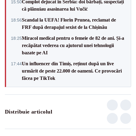
Complot dejucat în Serbia: doi bărbați, suspectați
15:50
că plănuiau asasinarea lui Vučić
Scandal la UEFA! Florin Prunea, reclamat de
18:56
FRF după derapajul sexist de la Chișinău
Miracol medical pentru o femeie de 82 de ani. Și-a
18:25
recăpătat vederea cu ajutorul unei tehnologii
bazate pe AI
Un influencer din Timiș, reținut după un live
17:44
urmărit de peste 22.000 de oameni. Ce provocări
făcea pe TikTok
Distribuie articolul