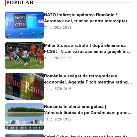
POPULAR
NATO întărește apărarea României!
Aeronave noi, trimise pentru interceptarea
și distrugerea dronelor
31 iul. 2026, 20:33
Mihai Stoica a răbufnit după eliminarea
FCSB: „N-am văzut asemenea greșeli în
190 de meciuri europene”
31 iul. 2026, 21:35
România a scăpat de retrogradarea
economiei. Agenția Fitch menține ratingul
„BBB-” cu perspectivă negativă
1 aug. 2026, 06:48
România în alertă energetică |
Vulnerabilitatea de pe Dunăre care pune
în pericol Centrala Cernavodă era
1 aug. 2026, 09:32
cunoscută de pe vremea lui Ceaușescu
Cristi Chivu, ironie savuroasă înainte de