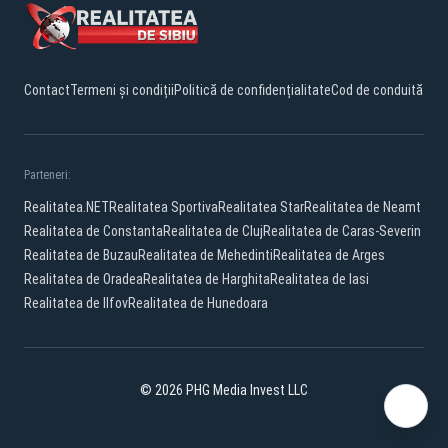
Contact
Termeni și condiții
Politică de confidențialitate
Cod de conduită
Parteneri:
Realitatea.NET
Realitatea Sportiva
Realitatea Star
Realitatea de Neamt
Realitatea de Constanta
Realitatea de Cluj
Realitatea de Caras-Severin
Realitatea de Buzau
Realitatea de Mehedinti
Realitatea de Arges
Realitatea de Oradea
Realitatea de Harghita
Realitatea de Iasi
Realitatea de Ilfov
Realitatea de Hunedoara
© 2026 PHG Media Invest LLC
Facebook
YouTube