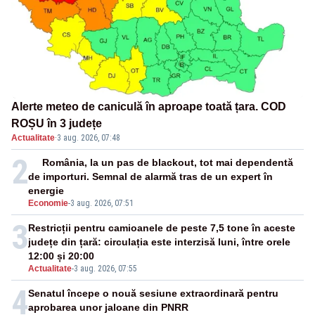
Alerte meteo de caniculă în aproape toată țara. COD
ROȘU în 3 județe
Actualitate
·
3 aug. 2026, 07:48
2
România, la un pas de blackout, tot mai dependentă
de importuri. Semnal de alarmă tras de un expert în
energie
Economie
-
3 aug. 2026, 07:51
3
Restricții pentru camioanele de peste 7,5 tone în aceste
județe din țară: circulația este interzisă luni, între orele
12:00 și 20:00
Actualitate
-
3 aug. 2026, 07:55
4
Senatul începe o nouă sesiune extraordinară pentru
aprobarea unor jaloane din PNRR