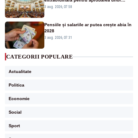
extraordinară pentru aprobarea unor
jaloane din PNRR
3 aug. 2026, 07:58
Pensiile și salariile ar putea crește abia în
2028
3 aug. 2026, 07:31
CATEGORII POPULARE
Actualitate
Politica
Economie
Social
Sport