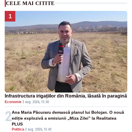
CELE MAI CITITE
1
Infrastructura irigațiilor din România, lăsată în paragină
Economie
·
2 aug. 2026, 15:38
2
Ana Maria Păcuraru demască planul lui Bolojan. O nouă
ediție explozivă a emisiunii „Miza Zilei” la Realitatea
PLUS
Politica
-
2 aug. 2026, 15:42