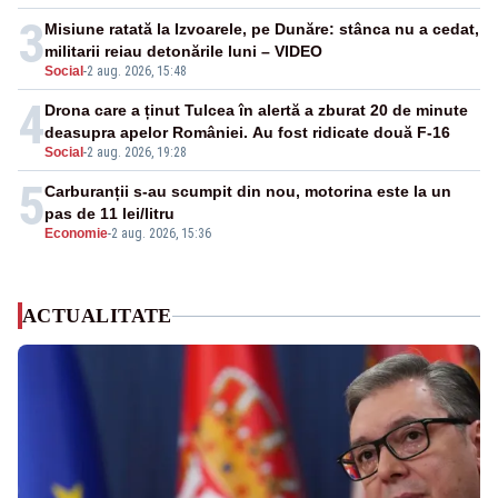
3
Misiune ratată la Izvoarele, pe Dunăre: stânca nu a cedat,
militarii reiau detonările luni – VIDEO
Social
-
2 aug. 2026, 15:48
4
Drona care a ținut Tulcea în alertă a zburat 20 de minute
deasupra apelor României. Au fost ridicate două F-16
Social
-
2 aug. 2026, 19:28
5
Carburanții s-au scumpit din nou, motorina este la un
pas de 11 lei/litru
Economie
-
2 aug. 2026, 15:36
ACTUALITATE