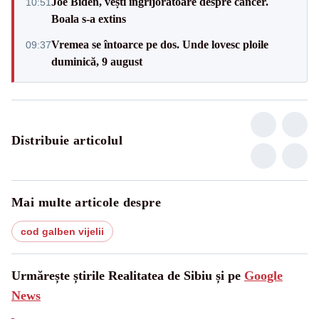
Joe Biden, vești îngrijorătoare despre cancer.
10:51
Boala s-a extins
Vremea se întoarce pe dos. Unde lovesc ploile
09:37
duminică, 9 august
Distribuie articolul
Mai multe articole despre
cod galben vijelii
Urmărește știrile Realitatea de Sibiu și pe
Google
News