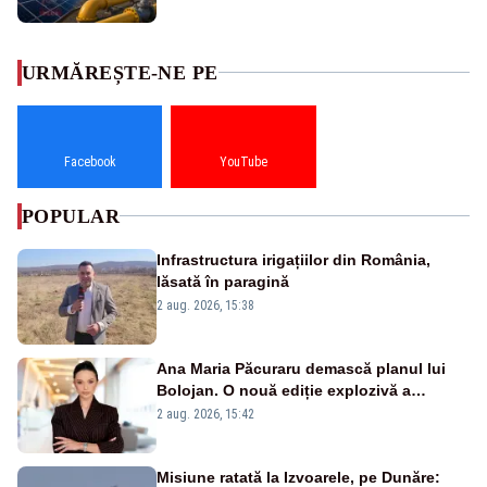
URMĂREȘTE-NE PE
Facebook
YouTube
POPULAR
Infrastructura irigațiilor din România,
lăsată în paragină
2 aug. 2026, 15:38
Ana Maria Păcuraru demască planul lui
Bolojan. O nouă ediție explozivă a
emisiunii „Miza Zilei” la Realitatea PLUS
2 aug. 2026, 15:42
Misiune ratată la Izvoarele, pe Dunăre: