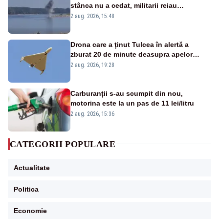
stânca nu a cedat, militarii reiau
detonările luni – VIDEO
2 aug. 2026, 15:48
Drona care a ținut Tulcea în alertă a
zburat 20 de minute deasupra apelor
României. Au fost ridicate două F-16
2 aug. 2026, 19:28
Carburanții s-au scumpit din nou,
motorina este la un pas de 11 lei/litru
2 aug. 2026, 15:36
CATEGORII POPULARE
Actualitate
Politica
Economie