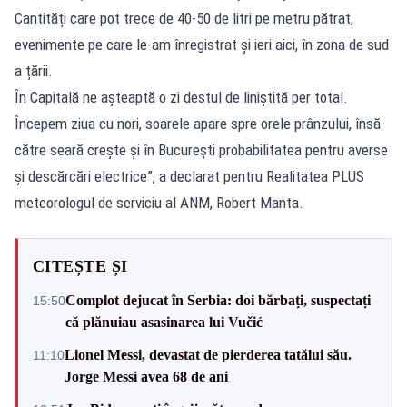
Cantități care pot trece de 40-50 de litri pe metru pătrat,
evenimente pe care le-am înregistrat și ieri aici, în zona de sud
a țării.
În Capitală ne așteaptă o zi destul de liniștită per total.
Începem ziua cu nori, soarele apare spre orele prânzului, însă
către seară crește și în București probabilitatea pentru averse
și descărcări electrice”, a declarat pentru Realitatea PLUS
meteorologul de serviciu al ANM, Robert Manta.
CITEȘTE ȘI
Complot dejucat în Serbia: doi bărbați, suspectați
15:50
că plănuiau asasinarea lui Vučić
Lionel Messi, devastat de pierderea tatălui său.
11:10
Jorge Messi avea 68 de ani