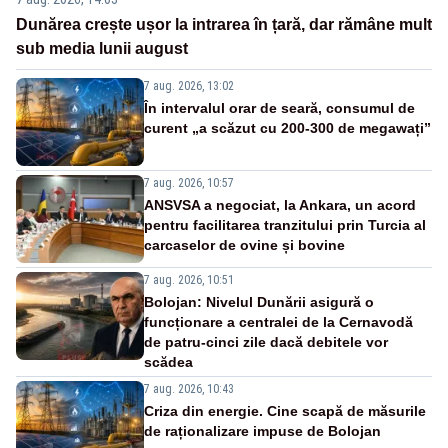
Dunărea crește ușor la intrarea în țară, dar rămâne mult
sub media lunii august
7 aug. 2026, 13:02
În intervalul orar de seară, consumul de
curent „a scăzut cu 200-300 de megawați”
7 aug. 2026, 10:57
ANSVSA a negociat, la Ankara, un acord
pentru facilitarea tranzitului prin Turcia al
carcaselor de ovine și bovine
7 aug. 2026, 10:51
Bolojan: Nivelul Dunării asigură o
funcționare a centralei de la Cernavodă
de patru-cinci zile dacă debitele vor
scădea
7 aug. 2026, 10:43
Criza din energie. Cine scapă de măsurile
de raționalizare impuse de Bolojan