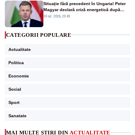
Situație fără precedent în Ungaria! Peter
Magyar declară criză energetică după
oprirea centralei de la Paks
30 iul. 2026, 20:45
CATEGORII POPULARE
Actualitate
Politica
Economie
Social
Sport
Sanatate
MAI MULTE ȘTIRI DIN
ACTUALITATE