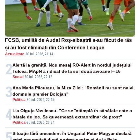
FCSB, umilită de Auda! Roș-albaștrii s-au făcut de râs
și au fost eliminați din Conference League
Actualitate
·
30 iul. 2026, 21:14
2
Alertă la graniță. Nou mesaj RO-Alert în nordul județului
Tulcea. MApN a ridicat de la sol două avioane F-16
Social
-
30 iul. 2026, 22:12
3
Ana Maria Păcuraru, la Miza Zilei: ”Românii nu sunt naivi,
domnule premier Bolojan”
Politica
-
30 iul. 2026, 22:15
4
Lia Olguța Vasilescu: ”Ce se întâmplă în sănătate este o
bătaie de joc. Se guvernează extraordinar de prost”
Politica
-
30 iul. 2026, 23:24
5
Situație fără precedent în Ungaria! Peter Magyar declară
criză energetică după oprirea centralei de la Paks