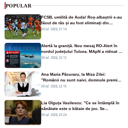
POPULAR
FCSB, umilită de Auda! Roș-albaștrii s-au
făcut de râs și au fost eliminați din
Conference League
30 iul. 2026, 21:14
Alertă la graniță. Nou mesaj RO-Alert în
nordul județului Tulcea. MApN a ridicat de
la sol două avioane F-16
30 iul. 2026, 22:12
Ana Maria Păcuraru, la Miza Zilei:
”Românii nu sunt naivi, domnule premier
Bolojan”
30 iul. 2026, 22:15
Lia Olguța Vasilescu: ”Ce se întâmplă în
sănătate este o bătaie de joc. Se
guvernează extraordinar de prost”
30 iul. 2026, 23:24