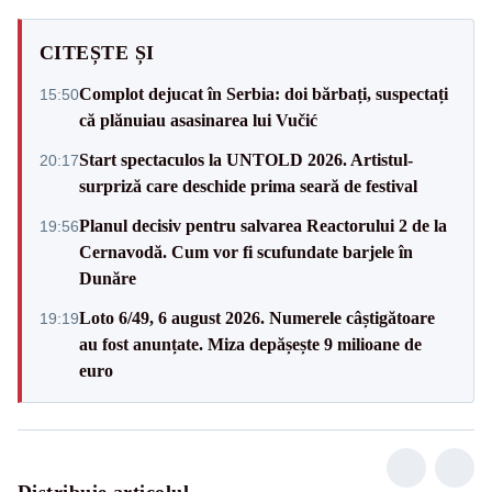
CITEȘTE ȘI
Complot dejucat în Serbia: doi bărbați, suspectați
15:50
că plănuiau asasinarea lui Vučić
Start spectaculos la UNTOLD 2026. Artistul-
20:17
surpriză care deschide prima seară de festival
Planul decisiv pentru salvarea Reactorului 2 de la
19:56
Cernavodă. Cum vor fi scufundate barjele în
Dunăre
Loto 6/49, 6 august 2026. Numerele câștigătoare
19:19
au fost anunțate. Miza depășește 9 milioane de
euro
Distribuie articolul