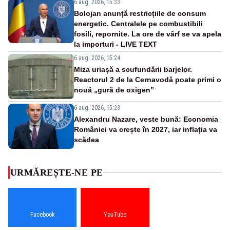
6 aug. 2026, 15:33
Bolojan anunță restricțiile de consum
energetic. Centralele pe combustibili
fosili, repornite. La ore de vârf se va apela
la importuri - LIVE TEXT
6 aug. 2026, 15:24
Miza uriașă a scufundării barjelor.
Reactorul 2 de la Cernavodă poate primi o
nouă „gură de oxigen”
6 aug. 2026, 15:23
Alexandru Nazare, veste bună: Economia
României va crește în 2027, iar inflația va
scădea
URMĂREȘTE-NE PE
Facebook
YouTube