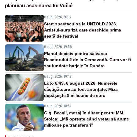
plănuiau asasinarea lui Vučić
6 aug. 2026, 20:17
Start spectaculos la UNTOLD 2026.
Artistul-surpriză care deschide prima
seară de festival
6 aug. 2026, 19:56
Planul decisiv pentru salvarea
Reactorului 2 de la Cernavodă. Cum vor fi
scufundate barjele în Dunăre
6 aug. 2026, 19:19
Loto 6/49, 6 august 2026. Numerele
câștigătoare au fost anunțate. Miza
depășește 9 milioane de euro
6 aug. 2026, 18:51
Gigi Becali, mesaj în direct pentru MM
Stoica: „Mă oprește când vreau să arunc
milioane pe transferuri”