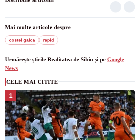
Mai multe articole despre
costel galca
rapid
Urmărește știrile Realitatea de Sibiu și pe
Google
News
CELE MAI CITITE
1