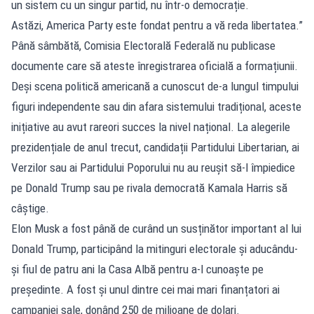
un sistem cu un singur partid, nu într-o democrație.
Astăzi, America Party este fondat pentru a vă reda libertatea.”
Până sâmbătă, Comisia Electorală Federală nu publicase
documente care să ateste înregistrarea oficială a formațiunii.
Deși scena politică americană a cunoscut de-a lungul timpului
figuri independente sau din afara sistemului tradițional, aceste
inițiative au avut rareori succes la nivel național. La alegerile
prezidențiale de anul trecut, candidații Partidului Libertarian, ai
Verzilor sau ai Partidului Poporului nu au reușit să-l împiedice
pe Donald Trump sau pe rivala democrată Kamala Harris să
câștige.
Elon Musk a fost până de curând un susținător important al lui
Donald Trump, participând la mitinguri electorale și aducându-
și fiul de patru ani la Casa Albă pentru a-l cunoaște pe
președinte. A fost și unul dintre cei mai mari finanțatori ai
campaniei sale, donând 250 de milioane de dolari.