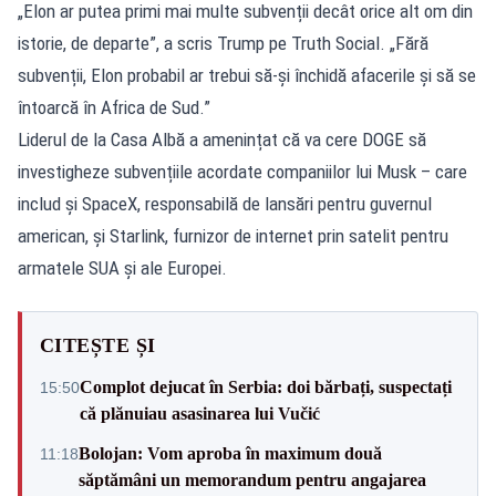
„Elon ar putea primi mai multe subvenții decât orice alt om din
istorie, de departe”, a scris Trump pe Truth Social. „Fără
subvenții, Elon probabil ar trebui să-și închidă afacerile și să se
întoarcă în Africa de Sud.”
Liderul de la Casa Albă a amenințat că va cere DOGE să
investigheze subvențiile acordate companiilor lui Musk – care
includ și SpaceX, responsabilă de lansări pentru guvernul
american, și Starlink, furnizor de internet prin satelit pentru
armatele SUA și ale Europei.
CITEȘTE ȘI
Complot dejucat în Serbia: doi bărbați, suspectați
15:50
că plănuiau asasinarea lui Vučić
Bolojan: Vom aproba în maximum două
11:18
săptămâni un memorandum pentru angajarea