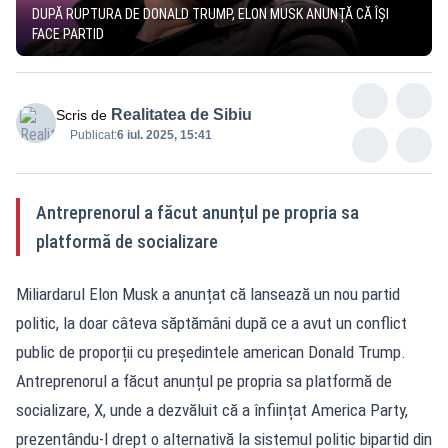
DUPĂ RUPTURA DE DONALD TRUMP, ELON MUSK ANUNȚĂ CĂ ÎȘI
FACE PARTID
Realitatea de Sibiu
Scris de
Publicat:
6 iul. 2025, 15:41
Antreprenorul a făcut anunțul pe propria sa
platformă de socializare
Miliardarul Elon Musk a anunțat că lansează un nou partid
politic, la doar câteva săptămâni după ce a avut un conflict
public de proporții cu președintele american Donald Trump.
Antreprenorul a făcut anunțul pe propria sa platformă de
socializare, X, unde a dezvăluit că a înființat America Party,
prezentându-l drept o alternativă la sistemul politic bipartid din