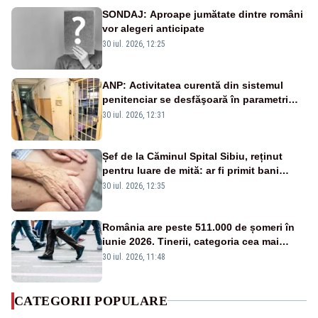
SONDAJ: Aproape jumătate dintre români
vor alegeri anticipate
30 iul. 2026, 12:25
ANP: Activitatea curentă din sistemul
penitenciar se desfăşoară în parametri
normali
30 iul. 2026, 12:31
Șef de la Căminul Spital Sibiu, reținut
pentru luare de mită: ar fi primit bani
pentru internarea mai rapidă a
30 iul. 2026, 12:35
persoanelor vârstnice
România are peste 511.000 de șomeri în
iunie 2026. Tinerii, categoria cea mai
afectată
30 iul. 2026, 11:48
CATEGORII POPULARE