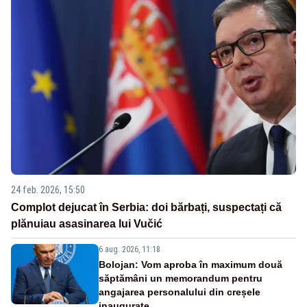
24 feb. 2026, 15:50
Complot dejucat în Serbia: doi bărbați, suspectați că
plănuiau asasinarea lui Vučić
6 aug. 2026, 11:18
Bolojan: Vom aproba în maximum două
săptămâni un memorandum pentru
angajarea personalului din creșele
inaugurate