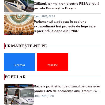
Călători: primul tren electric PESA circulă
pe ruta București – Brașov
6 aug. 2026, 08:28
Parlamentul a adoptat în sesiune
extraordinară trei proiecte de lege care
reprezintă jaloane din PNRR
URMĂREȘTE-NE PE
Facebook
YouTube
POPULAR
Razie a polițiștilor pe drumul pe care s-au
produs 425 de accidente anul trecut. S-au
dat aproape 200 de amenzi
30 iul. 2026, 12:13