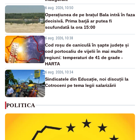
6 aug. 2026, 10:50
Operațiunea de pe brațul Bala intră în faza
decisivă. Prima barjă ar putea fi
scufundată la ora 15:00
6 aug. 2026, 10:38
Cod roșu de caniculă în șapte județe și
cod portocaliu de vijelii în mai multe
regiuni: temperaturi de 41 de grade -
HARTA
6 aug. 2026, 10:34
Sindicatele din Educație, noi discuții la
Cotroceni pe tema legii salarizării
POLITICA