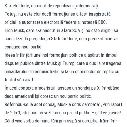
Statele Unite, dominat de republicani și democrați.
Totuși, nu este clar dacă formațiunea a fost înregistrată
oficial la autoritatea electorală federală, notează BBC.
Elon Musk, care s-a născut în afara SUA și nu este eligibil să
candideze la președinția Statelor Unite, nu a precizat cine va
conduce noul partid.
Ideea înființării unei noi formațiuni politice a apărut în timpul
disputei publice dintre Musk și Trump, care a dus la retragerea
miliardarului din administrație și la un schimb dur de replici cu
fostul său aliat.
În acel context, afaceristul lansase un sondaj pe X, întrebând
dacă americanii își doresc un nou partid politic.
Referindu-se la acel sondaj, Musk a scris sâmbătă: „Prin raport
de 2 la 1, ați spus că vreți un nou partid politic – și îl veți avea!
Când vine vorba de ruina țării prin risipă și corupție, trăim într-