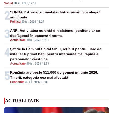
Social
·
30 iul. 2026, 12:13
amenzi
2
SONDAJ: Aproape jumătate dintre români vor alegeri
anticipate
Politica
-
30 iul. 2026, 12:25
3
ANP: Activitatea curentă din sistemul penitenciar se
desfăşoară în parametri normali
Actualitate
-
30 iul. 2026, 12:31
4
Șef de la Căminul Spital Sibiu, reținut pentru luare de
mită: ar fi primit bani pentru internarea mai rapidă a
persoanelor vârstnice
Actualitate
-
30 iul. 2026, 12:35
5
România are peste 511.000 de șomeri în iunie 2026.
Tinerii, categoria cea mai afectată
Economie
-
30 iul. 2026, 11:48
ACTUALITATE