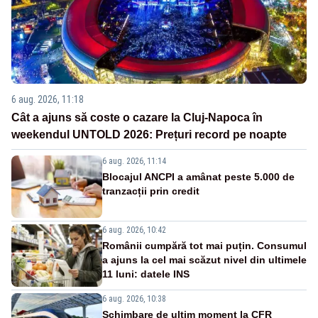
6 aug. 2026, 11:18
Cât a ajuns să coste o cazare la Cluj-Napoca în
weekendul UNTOLD 2026: Prețuri record pe noapte
6 aug. 2026, 11:14
Blocajul ANCPI a amânat peste 5.000 de
tranzacții prin credit
6 aug. 2026, 10:42
Românii cumpără tot mai puțin. Consumul
a ajuns la cel mai scăzut nivel din ultimele
11 luni: datele INS
6 aug. 2026, 10:38
Schimbare de ultim moment la CFR