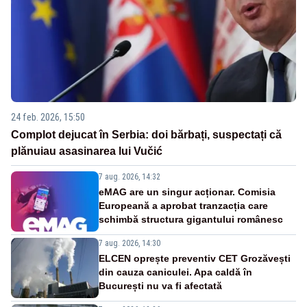
24 feb. 2026, 15:50
Complot dejucat în Serbia: doi bărbați, suspectați că
plănuiau asasinarea lui Vučić
7 aug. 2026, 14:32
eMAG are un singur acționar. Comisia
Europeană a aprobat tranzacția care
schimbă structura gigantului românesc
7 aug. 2026, 14:30
ELCEN oprește preventiv CET Grozăvești
din cauza caniculei. Apa caldă în
București nu va fi afectată