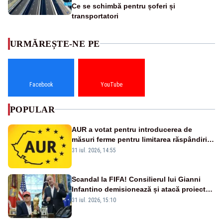
Ce se schimbă pentru șoferi și
transportatori
URMĂREȘTE-NE PE
Facebook
YouTube
POPULAR
AUR a votat pentru introducerea de
măsuri ferme pentru limitarea răspândirii
virusului pestei porcine africane
31 iul. 2026, 14:55
Scandal la FIFA! Consilierul lui Gianni
Infantino demisionează și atacă proiectul
privind investitorii străini
31 iul. 2026, 15:10