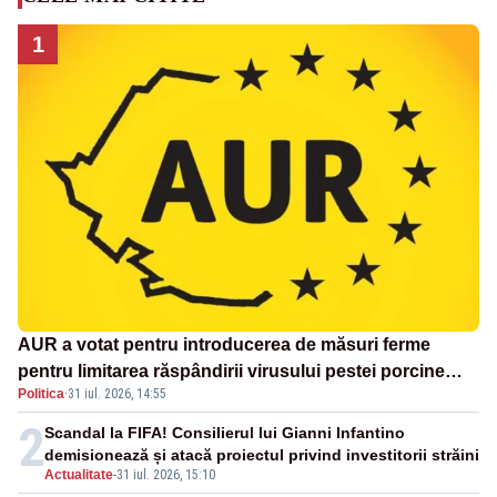
1
AUR a votat pentru introducerea de măsuri ferme
pentru limitarea răspândirii virusului pestei porcine
Politica
·
31 iul. 2026, 14:55
africane
2
Scandal la FIFA! Consilierul lui Gianni Infantino
demisionează și atacă proiectul privind investitorii străini
Actualitate
-
31 iul. 2026, 15:10