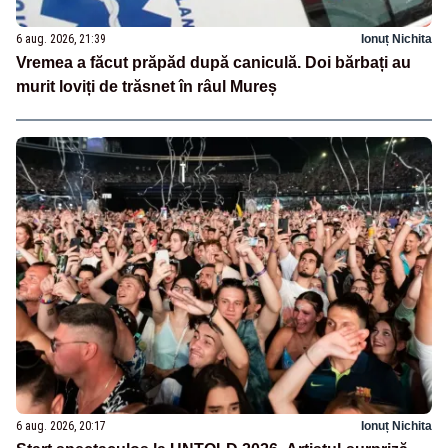
6 aug. 2026, 21:39
Ionuț Nichita
Vremea a făcut prăpăd după caniculă. Doi bărbați au
murit loviți de trăsnet în râul Mureș
6 aug. 2026, 20:17
Ionuț Nichita