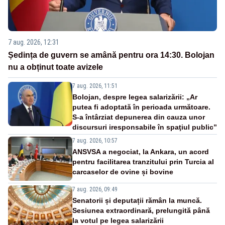
7 aug. 2026, 12:31
Ședința de guvern se amână pentru ora 14:30. Bolojan
nu a obținut toate avizele
7 aug. 2026, 11:51
Bolojan, despre legea salarizării: „Ar
putea fi adoptată în perioada următoare.
S-a întârziat depunerea din cauza unor
discursuri iresponsabile în spaţiul public”
7 aug. 2026, 10:57
ANSVSA a negociat, la Ankara, un acord
pentru facilitarea tranzitului prin Turcia al
carcaselor de ovine și bovine
7 aug. 2026, 09:49
Senatorii și deputații rămân la muncă.
Sesiunea extraordinară, prelungită până
la votul pe legea salarizării