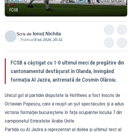
FCSB
Ionuț Nichita
Scris de
Publicat:
8 iul. 2026, 20:32
FCSB a câștigat cu 1-0 ultimul meci de pregătire din
cantonamentul desfășurat în Olanda, învingând
formația Al Jazira, antrenată de Cosmin Olăroiu.
Unicul gol al partidei disputate la Holthees a fost înscris de
Octavian Popescu, care a reușit un șut spectaculos și a adus
victoria formației bucureștene în fața ocupantei locului 7 din
campionatul Emiratelor Arabe Unite.
Partida cu Al Jazira a reprezentat al doilea și ultimul test al