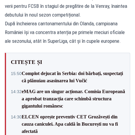
verii pentru FCSB în stagiul de pregătire de la Venray, înaintea
debutului în noul sezon competițional.
După încheierea cantonamentului din Olanda, campioana
României își va concentra atenția pe primele meciuri oficiale
ale sezonului, atât în SuperLiga, cât și în cupele europene.
CITEȘTE ȘI
Complot dejucat în Serbia: doi bărbați, suspectați
15:50
că plănuiau asasinarea lui Vučić
eMAG are un singur acționar. Comisia Europeană
14:32
a aprobat tranzacția care schimbă structura
gigantului românesc
ELCEN oprește preventiv CET Grozăvești din
14:30
cauza caniculei. Apa caldă în București nu va fi
afectată