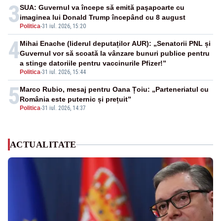
3
SUA: Guvernul va începe să emită paşapoarte cu
imaginea lui Donald Trump începând cu 8 august
Politica
-
31 iul. 2026, 15:20
4
Mihai Enache (liderul deputaților AUR): „Senatorii PNL și
Guvernul vor să scoată la vânzare bunuri publice pentru
a stinge datoriile pentru vaccinurile Pfizer!”
Politica
-
31 iul. 2026, 15:44
5
Marco Rubio, mesaj pentru Oana Țoiu: „Parteneriatul cu
România este puternic și prețuit”
Politica
-
31 iul. 2026, 14:37
ACTUALITATE