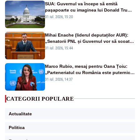
SUA: Guvernul va începe să emită
paşapoarte cu imaginea lui Donald Trump
începând cu 8 august
31 iul. 2026, 15:20
Mihai Enache (liderul deputaților AUR):
„Senatorii PNL și Guvernul vor să scoată
la vânzare bunuri publice pentru a stinge
31 iul. 2026, 15:44
datoriile pentru vaccinurile Pfizer!”
Marco Rubio, mesaj pentru Oana Țoiu:
„Parteneriatul cu România este puternic
și prețuit”
31 iul. 2026, 14:37
CATEGORII POPULARE
Actualitate
Politica