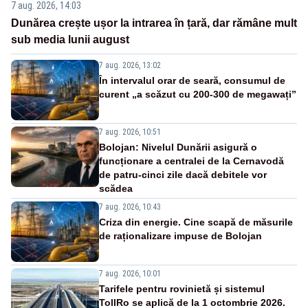
7 aug. 2026, 14:03
Dunărea crește ușor la intrarea în țară, dar rămâne mult
sub media lunii august
7 aug. 2026, 13:02
În intervalul orar de seară, consumul de
curent „a scăzut cu 200-300 de megawați”
7 aug. 2026, 10:51
Bolojan: Nivelul Dunării asigură o
funcționare a centralei de la Cernavodă
de patru-cinci zile dacă debitele vor
scădea
7 aug. 2026, 10:43
Criza din energie. Cine scapă de măsurile
de raționalizare impuse de Bolojan
7 aug. 2026, 10:01
Tarifele pentru rovinietă și sistemul
TollRo se aplică de la 1 octombrie 2026.