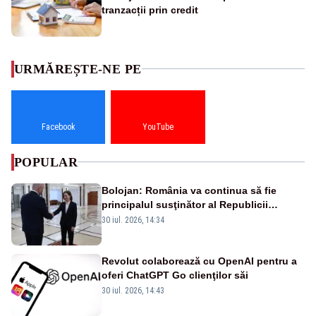
tranzacții prin credit
URMĂREȘTE-NE PE
Facebook
YouTube
POPULAR
Bolojan: România va continua să fie
principalul susţinător al Republicii
Moldova la nivelul Uniunii Europene
30 iul. 2026, 14:34
Revolut colaborează cu OpenAI pentru a
oferi ChatGPT Go clienţilor săi
30 iul. 2026, 14:43