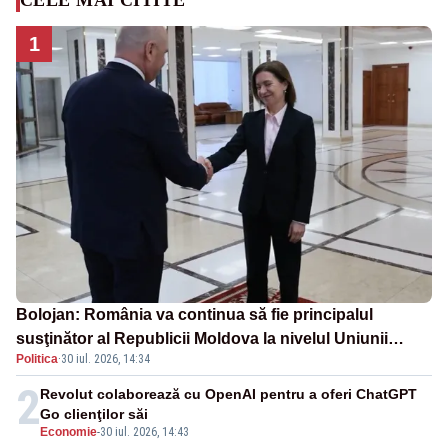
1
Bolojan: România va continua să fie principalul
susţinător al Republicii Moldova la nivelul Uniunii
Politica
·
30 iul. 2026, 14:34
Europene
2
Revolut colaborează cu OpenAI pentru a oferi ChatGPT
Go clienţilor săi
Economie
-
30 iul. 2026, 14:43