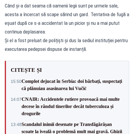
Când și-a dat seama că oamenii legii sunt pe urmele sale,
acesta a încercat să scape sărind un gard. Tentativa de fugă a
eșuat după ce s-a accidentat la un picior și nu a mai putut
continua deplasarea.
Și el a fost preluat de polițiști și dus la sediul instituției pentru
executarea pedepsei dispuse de instanță.
CITEȘTE ȘI
Complot dejucat în Serbia: doi bărbați, suspectați
15:50
că plănuiau asasinarea lui Vučić
CNAIR: Accidentele rutiere provoacă mai multe
14:07
decese în rândul tinerilor decât tuberculoza și
drogurile
Scandalul inimii desenate pe Transfăgărășan
13:48
scoate la iveală o problemă mult mai gravă. Ghizii