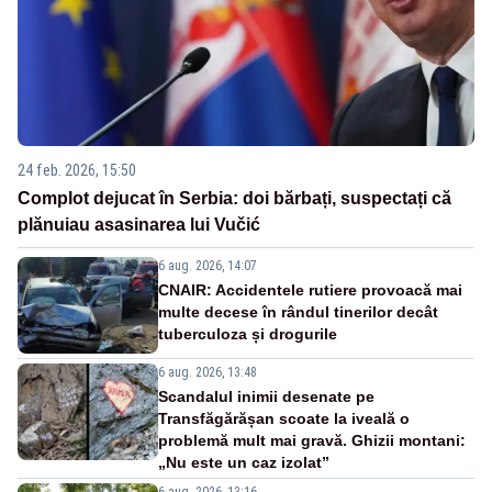
24 feb. 2026, 15:50
Complot dejucat în Serbia: doi bărbați, suspectați că
plănuiau asasinarea lui Vučić
6 aug. 2026, 14:07
CNAIR: Accidentele rutiere provoacă mai
multe decese în rândul tinerilor decât
tuberculoza și drogurile
6 aug. 2026, 13:48
Scandalul inimii desenate pe
Transfăgărășan scoate la iveală o
problemă mult mai gravă. Ghizii montani:
„Nu este un caz izolat”
6 aug. 2026, 13:16