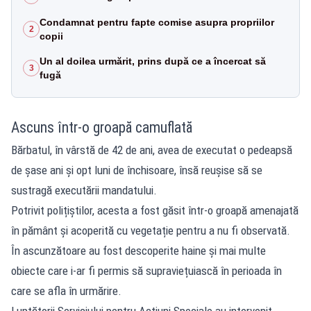
Condamnat pentru fapte comise asupra propriilor
2
copii
Un al doilea urmărit, prins după ce a încercat să
3
fugă
Ascuns într-o groapă camuflată
Bărbatul, în vârstă de 42 de ani, avea de executat o pedeapsă
de șase ani și opt luni de închisoare, însă reușise să se
sustragă executării mandatului.
Potrivit polițiștilor, acesta a fost găsit într-o groapă amenajată
în pământ și acoperită cu vegetație pentru a nu fi observată.
În ascunzătoare au fost descoperite haine și mai multe
obiecte care i-ar fi permis să supraviețuiască în perioada în
care se afla în urmărire.
Luptătorii Serviciului pentru Acțiuni Speciale au intervenit