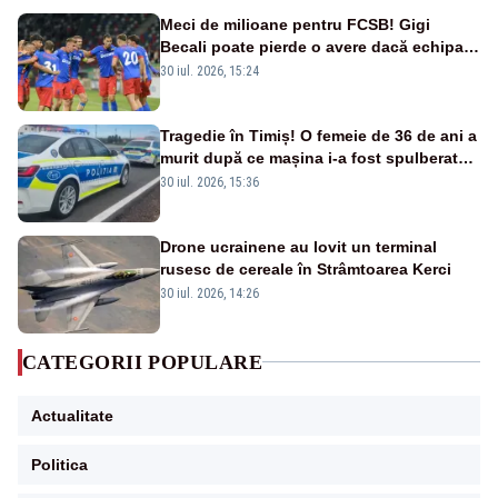
Meci de milioane pentru FCSB! Gigi
Becali poate pierde o avere dacă echipa
este eliminată de FK Auda
30 iul. 2026, 15:24
Tragedie în Timiș! O femeie de 36 de ani a
murit după ce mașina i-a fost spulberată
de tren
30 iul. 2026, 15:36
Drone ucrainene au lovit un terminal
rusesc de cereale în Strâmtoarea Kerci
30 iul. 2026, 14:26
CATEGORII POPULARE
Actualitate
Politica