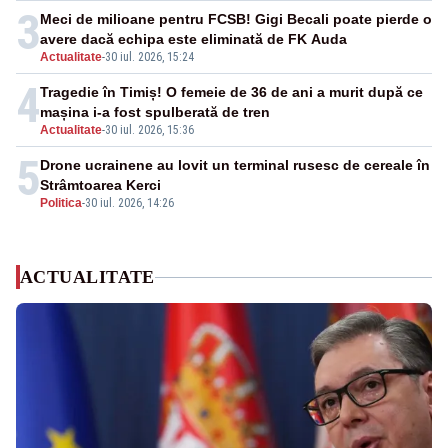
3
Meci de milioane pentru FCSB! Gigi Becali poate pierde o
avere dacă echipa este eliminată de FK Auda
Actualitate
-
30 iul. 2026, 15:24
4
Tragedie în Timiș! O femeie de 36 de ani a murit după ce
mașina i-a fost spulberată de tren
Actualitate
-
30 iul. 2026, 15:36
5
Drone ucrainene au lovit un terminal rusesc de cereale în
Strâmtoarea Kerci
Politica
-
30 iul. 2026, 14:26
ACTUALITATE