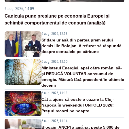
6 aug. 2026, 14:09
Canicula pune presiune pe economia Europei și
schimbă comportamentul de consum (analiză)
6 aug. 2026, 12:53
Sfidare uriașă din partea premierului
demis Ilie Bolojan. A refuzat să răspundă
despre centralele pe cărbune
6 aug. 2026, 12:50
Ministerul Energiei, apel către români să-
și REDUCĂ VOLUNTAR consumul de
energie. Măsură fără precedent în ultimele
decenii
6 aug. 2026, 11:18
Cât a ajuns să coste o cazare la Cluj-
Napoca în weekendul UNTOLD 2026:
Prețuri record pe noapte
6 aug. 2026, 11:14
Blocajul ANCPI a amânat peste 5.000 de