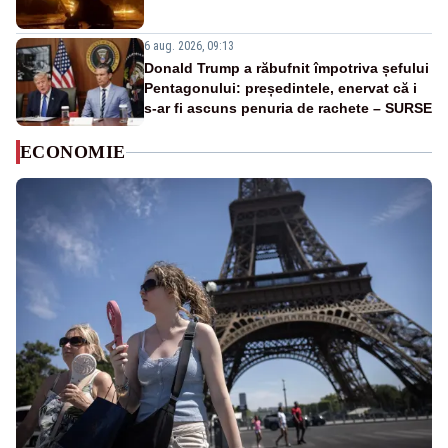
6 aug. 2026, 09:13
Donald Trump a răbufnit împotriva șefului
Pentagonului: președintele, enervat că i
s-ar fi ascuns penuria de rachete – SURSE
ECONOMIE