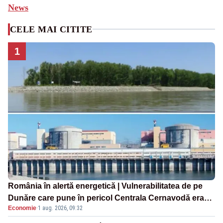
News
CELE MAI CITITE
1
România în alertă energetică | Vulnerabilitatea de pe
Dunăre care pune în pericol Centrala Cernavodă era
Economie
·
1 aug. 2026, 09:32
cunoscută de pe vremea lui Ceaușescu