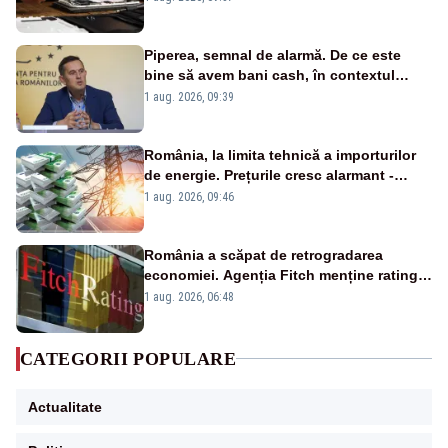
Piperea, semnal de alarmă. De ce este
bine să avem bani cash, în contextul
alertei energetice?
1 aug. 2026, 09:39
România, la limita tehnică a importurilor
de energie. Prețurile cresc alarmant -
Analiză Realitatea Plus
1 aug. 2026, 09:46
România a scăpat de retrogradarea
economiei. Agenția Fitch menține ratingul
„BBB-” cu perspectivă negativă
1 aug. 2026, 06:48
CATEGORII POPULARE
Actualitate