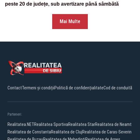
peste 20 de județe, sub avertizare până sâmbătă
Mai Multe
Contact
Termeni și condiții
Politică de confidențialitate
Cod de conduită
Parteneri:
Realitatea.NET
Realitatea Sportiva
Realitatea Star
Realitatea de Neamt
Realitatea de Constanta
Realitatea de Cluj
Realitatea de Caras-Severin
Realitatea de Buzau
Realitatea de Mehedinti
Realitatea de Arges