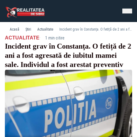
Acasă
Știri
Actualitate
Incident grav în Constanţa. O fetiță de 2 ani a fost agresată de iubitul mamei sale. Individul a fost arestat preventiv
·
ACTUALITATE
1 min citire
Incident grav în Constanţa. O fetiță de 2
ani a fost agresată de iubitul mamei
sale. Individul a fost arestat preventiv