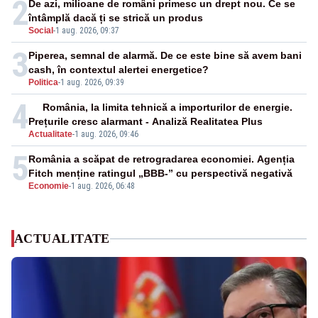
2
De azi, milioane de români primesc un drept nou. Ce se
întâmplă dacă ți se strică un produs
Social
-
1 aug. 2026, 09:37
3
Piperea, semnal de alarmă. De ce este bine să avem bani
cash, în contextul alertei energetice?
Politica
-
1 aug. 2026, 09:39
4
România, la limita tehnică a importurilor de energie.
Prețurile cresc alarmant - Analiză Realitatea Plus
Actualitate
-
1 aug. 2026, 09:46
5
România a scăpat de retrogradarea economiei. Agenția
Fitch menține ratingul „BBB-” cu perspectivă negativă
Economie
-
1 aug. 2026, 06:48
ACTUALITATE