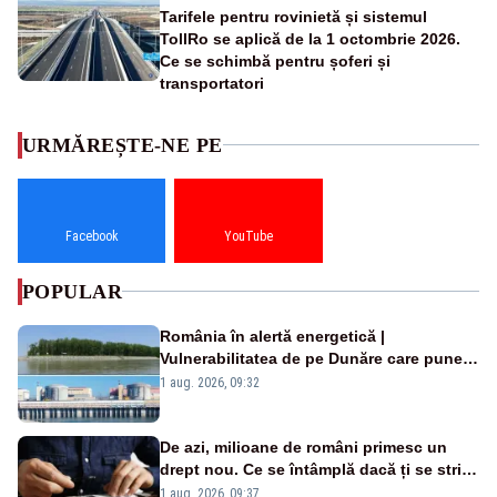
Tarifele pentru rovinietă și sistemul
TollRo se aplică de la 1 octombrie 2026.
Ce se schimbă pentru șoferi și
transportatori
URMĂREȘTE-NE PE
Facebook
YouTube
POPULAR
România în alertă energetică |
Vulnerabilitatea de pe Dunăre care pune
în pericol Centrala Cernavodă era
1 aug. 2026, 09:32
cunoscută de pe vremea lui Ceaușescu
De azi, milioane de români primesc un
drept nou. Ce se întâmplă dacă ți se strică
un produs
1 aug. 2026, 09:37