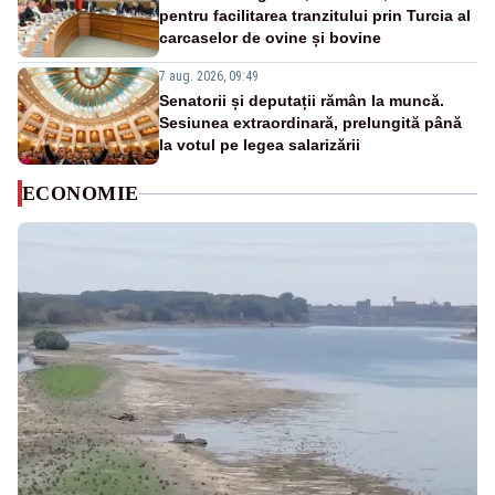
pentru facilitarea tranzitului prin Turcia al
carcaselor de ovine și bovine
7 aug. 2026, 09:49
Senatorii și deputații rămân la muncă.
Sesiunea extraordinară, prelungită până
la votul pe legea salarizării
ECONOMIE