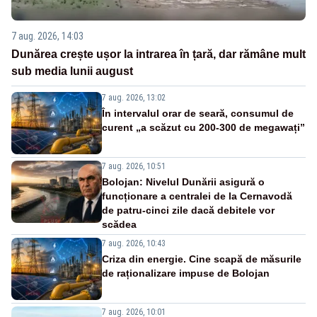
7 aug. 2026, 14:03
Dunărea crește ușor la intrarea în țară, dar rămâne mult
sub media lunii august
7 aug. 2026, 13:02
În intervalul orar de seară, consumul de
curent „a scăzut cu 200-300 de megawați”
7 aug. 2026, 10:51
Bolojan: Nivelul Dunării asigură o
funcționare a centralei de la Cernavodă
de patru-cinci zile dacă debitele vor
scădea
7 aug. 2026, 10:43
Criza din energie. Cine scapă de măsurile
de raționalizare impuse de Bolojan
7 aug. 2026, 10:01