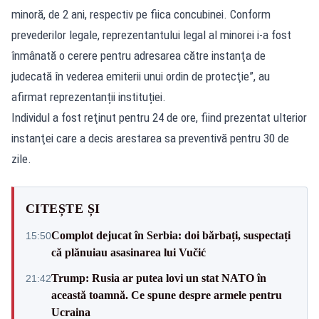
minoră, de 2 ani, respectiv pe fiica concubinei. Conform
prevederilor legale, reprezentantului legal al minorei i-a fost
înmânată o cerere pentru adresarea către instanţa de
judecată în vederea emiterii unui ordin de protecţie”, au
afirmat reprezentanții instituției.
Individul a fost reţinut pentru 24 de ore, fiind prezentat ulterior
instanţei care a decis arestarea sa preventivă pentru 30 de
zile.
CITEȘTE ȘI
Complot dejucat în Serbia: doi bărbați, suspectați
15:50
că plănuiau asasinarea lui Vučić
Trump: Rusia ar putea lovi un stat NATO în
21:42
această toamnă. Ce spune despre armele pentru
Ucraina