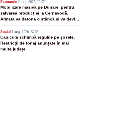
4
Economie
-
2 aug. 2026, 10:07
Mobilizare masivă pe Dunăre, pentru
salvarea producției la Cernavodă.
Armata va detona o stâncă și va devia
apa fluviului - IMAGINI AERIENE
5
Social
-
1 aug. 2026, 23:06
Canicula schimbă regulile pe șosele.
Restricții de tonaj anunțate în mai
multe județe