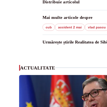
Distribuie articolul
Mai multe articole despre
cub
accident 2 mai
vlad pascu
Urmărește știrile Realitatea de Sib
ACTUALITATE