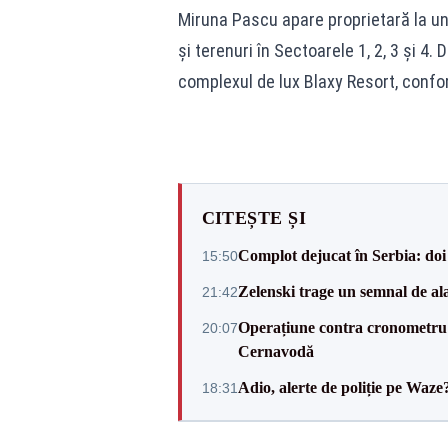
Miruna Pascu apare proprietară la un
și terenuri în Sectoarele 1, 2, 3 și 4
complexul de lux Blaxy Resort, confo
CITEȘTE ȘI
Complot dejucat în Serbia: doi 
15:50
Zelenski trage un semnal de ala
21:42
Operațiune contra cronometru 
20:07
Cernavodă
Adio, alerte de poliție pe Waze
18:31