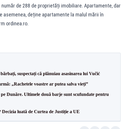
 număr de 288 de proprietăți imobiliare. Apartamente, dar
. De asemenea, deține apartamente la malul mării în
rm ordinea.ro.
bărbați, suspectați că plănuiau asasinarea lui Vučić
rmă: „Rachetele voastre ar putea salva vieți”
pe Dunăre. Ultimele două barje sunt scufundate pentru
? Decizia luată de Curtea de Justiție a UE