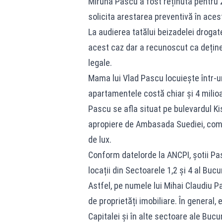
Miruna Pascu a fost reținută pentru 
solicita arestarea preventivă în aces
La audierea tatălui beizadelei drogat
acest caz dar a recunoscut ca deține
legale.
Mama lui Vlad Pascu locuiește într-un
apartamentele costă chiar și 4 milio
Pascu se afla situat pe bulevardul Kis
apropiere de Ambasada Suediei, comple
de lux.
Conform datelorde la ANCPI, șotii Pas
locații din Sectoarele 1,2 și 4 al Buc
Astfel, pe numele lui Mihai Claudiu P
de proprietăți imobiliare. În general,
Capitalei și în alte sectoare ale Bucur