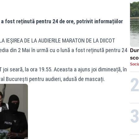
 fost reținută pentru 24 de ore, potrivit informațiilor
LA IEȘIREA DE LA AUDIERILE MARATON DE LA DIICOT
dia din 2 Mai în urmă cu o lună a fost reținută pentru 24
Dun
sco
Socia
doi
 joi seară, la ora 19.55. Aceasta a ajuns joi dimineață, în
tral București pentru audieri, adusă de mascați.