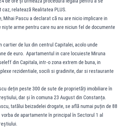
24 de ore și urmează procedura legală pentru a se
t caz, relatează Realitatea PLUS.
e, Mihai Pascu a declarat că nu are nicio implicare in
 niște arme pentru care nu are niciun fel de documente
 cartier de lux din centrul Capitalei, acolo unde
ane de euro. Apartamentul in care locuieste Miruna
eleff din Capitala, intr-o zona extrem de buna, in
xe rezidentiale, socili si gradinite, dar si restaurante
cu dețin peste 300 de sute de proprietăți imobiliare în
ureștiului, dar și în comuna 23 August din Constanța.
ascu, tatălui beizadelei drogate, se află numai puțin de 88
 e vorba de apartamente în principal în Sectorul 1 al
eștiului.