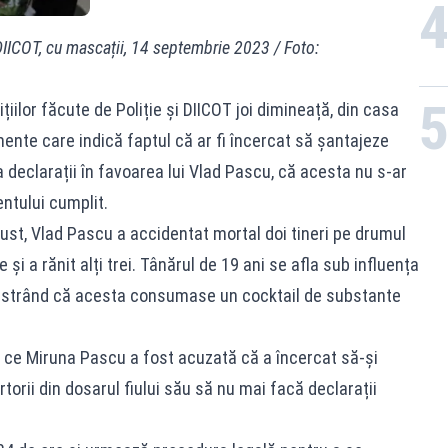
DIICOT, cu mascații, 14 septembrie 2023 / Foto:
țiilor făcute de Poliție și DIICOT joi dimineață, din casa
ente care indică faptul că ar fi încercat să șantajeze
a declarații în favoarea lui Vlad Pascu, că acesta nu s-ar
entului cumplit.
ust, Vlad Pascu a accidentat mortal doi tineri pe drumul
și a rănit alți trei. Tânărul de 19 ani se afla sub influența
monstrând că acesta consumase un cocktail de substante
ă ce Miruna Pascu a fost acuzată că a încercat să-și
rii din dosarul fiului său să nu mai facă declarații