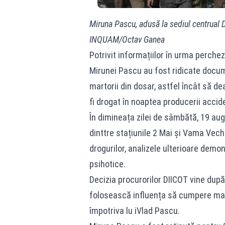
Miruna Pascu, adusă la sediul centrual 
INQUAM/Octav Ganea
Potrivit informațiilor în urma perchezi
Mirunei Pascu au fost ridicate docum
martorii din dosar, astfel încât să de
fi drogat în noaptea producerii accid
În dimineața zilei de sâmbătă, 19 aug
dinttre stațiunile 2 Mai și Vama Veche 
drogurilor, analizele ulterioare de
psihotice.
Decizia procurorilor DIICOT vine dup
folosească influența să cumpere marto
împotriva lu iVlad Pascu.