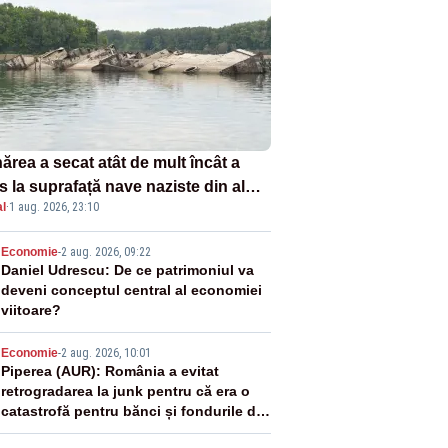
ărea a secat atât de mult încât a
s la suprafață nave naziste din al
l
·
1 aug. 2026, 23:10
lea război mondial
2
Economie
-
2 aug. 2026, 09:22
Daniel Udrescu: De ce patrimoniul va
deveni conceptul central al economiei
viitoare?
3
Economie
-
2 aug. 2026, 10:01
Piperea (AUR): România a evitat
retrogradarea la junk pentru că era o
catastrofă pentru bănci și fondurile de
pensii