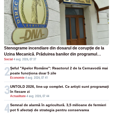
Stenograme incendiare din dosarul de corupție de la
Uzina Mecanică. Prăduirea banilor din programul
Social
·
4 aug. 2026, 07:37
SAFE, interceptată de DNA
2
Șeful "Apelor Române": Reactorul 2 de la Cernavodă mai
poate funcționa doar 5 zile
Economie
-
4 aug. 2026, 07:41
3
UNTOLD 2026, line-up complet. Ce artiști sunt programați
în fiecare zi
Actualitate
-
4 aug. 2026, 07:44
4
Semnal de alarmă în agricultură. 3,5 milioane de fermieri
pot fi afectați de strategia pentru conservarea