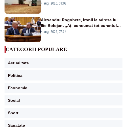
strategia pentru conservarea
4 aug. 2026, 08:03
biodiversității
Alexandru Rogobete, ironii la adresa lui
Ilie Bolojan: „Ați consumat tot curentul
urmărind șobolani imaginari”
4 aug. 2026, 07:34
CATEGORII POPULARE
Actualitate
Politica
Economie
Social
Sport
Sanatate