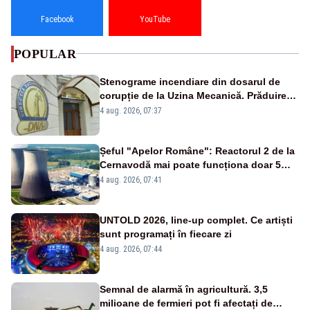
Facebook
YouTube
POPULAR
Stenograme incendiare din dosarul de
corupție de la Uzina Mecanică. Prăduirea
banilor din programul SAFE, interceptată
4 aug. 2026, 07:37
de DNA
Șeful "Apelor Române": Reactorul 2 de la
Cernavodă mai poate funcționa doar 5
zile
4 aug. 2026, 07:41
UNTOLD 2026, line-up complet. Ce artiști
sunt programați în fiecare zi
4 aug. 2026, 07:44
Semnal de alarmă în agricultură. 3,5
milioane de fermieri pot fi afectați de