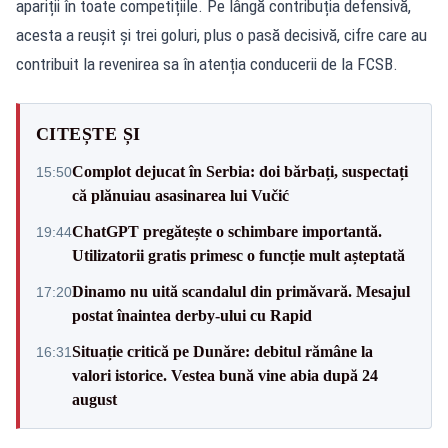
apariții în toate competițiile. Pe lângă contribuția defensivă,
acesta a reușit și trei goluri, plus o pasă decisivă, cifre care au
contribuit la revenirea sa în atenția conducerii de la FCSB.
CITEȘTE ȘI
Complot dejucat în Serbia: doi bărbați, suspectați
15:50
că plănuiau asasinarea lui Vučić
ChatGPT pregătește o schimbare importantă.
19:44
Utilizatorii gratis primesc o funcție mult așteptată
Dinamo nu uită scandalul din primăvară. Mesajul
17:20
postat înaintea derby-ului cu Rapid
Situație critică pe Dunăre: debitul rămâne la
16:31
valori istorice. Vestea bună vine abia după 24
august