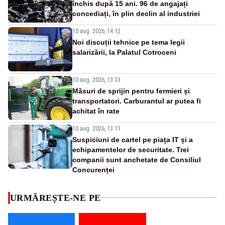
închis după 15 ani. 96 de angajați
concediați, în plin declin al industriei
10 aug. 2026, 14:12
Noi discuții tehnice pe tema legii
salarizării, la Palatul Cotroceni
10 aug. 2026, 13:33
Măsuri de sprijin pentru fermieri și
transportatori. Carburantul ar putea fi
achitat în rate
10 aug. 2026, 13:11
Suspiciuni de cartel pe piața IT și a
echipamentelor de securitate. Trei
companii sunt anchetate de Consiliul
Concurenței
URMĂREȘTE-NE PE