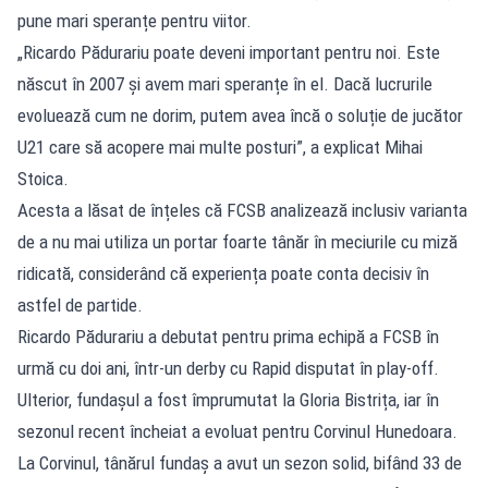
pune mari speranțe pentru viitor.
„Ricardo Pădurariu poate deveni important pentru noi. Este
născut în 2007 și avem mari speranțe în el. Dacă lucrurile
evoluează cum ne dorim, putem avea încă o soluție de jucător
U21 care să acopere mai multe posturi”, a explicat Mihai
Stoica.
Acesta a lăsat de înțeles că FCSB analizează inclusiv varianta
de a nu mai utiliza un portar foarte tânăr în meciurile cu miză
ridicată, considerând că experiența poate conta decisiv în
astfel de partide.
Ricardo Pădurariu a debutat pentru prima echipă a FCSB în
urmă cu doi ani, într-un derby cu Rapid disputat în play-off.
Ulterior, fundașul a fost împrumutat la Gloria Bistrița, iar în
sezonul recent încheiat a evoluat pentru Corvinul Hunedoara.
La Corvinul, tânărul fundaș a avut un sezon solid, bifând 33 de