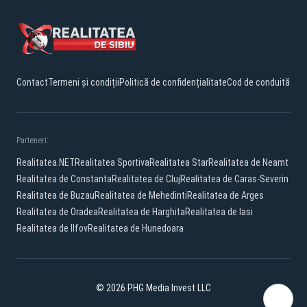
Contact
Termeni și condiții
Politică de confidențialitate
Cod de conduită
Parteneri:
Realitatea.NET
Realitatea Sportiva
Realitatea Star
Realitatea de Neamt
Realitatea de Constanta
Realitatea de Cluj
Realitatea de Caras-Severin
Realitatea de Buzau
Realitatea de Mehedinti
Realitatea de Arges
Realitatea de Oradea
Realitatea de Harghita
Realitatea de Iasi
Realitatea de Ilfov
Realitatea de Hunedoara
© 2026 PHG Media Invest LLC
Facebook
YouTube