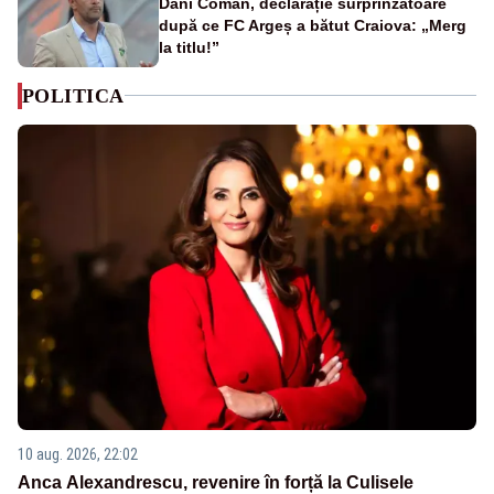
Dani Coman, declarație surprinzătoare
după ce FC Argeș a bătut Craiova: „Merg
la titlu!”
POLITICA
10 aug. 2026, 22:02
Anca Alexandrescu, revenire în forță la Culisele