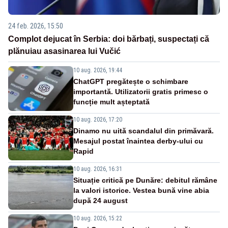
24 feb. 2026, 15:50
Complot dejucat în Serbia: doi bărbați, suspectați că
plănuiau asasinarea lui Vučić
10 aug. 2026, 19:44
ChatGPT pregătește o schimbare
importantă. Utilizatorii gratis primesc o
funcție mult așteptată
10 aug. 2026, 17:20
Dinamo nu uită scandalul din primăvară.
Mesajul postat înaintea derby-ului cu
Rapid
10 aug. 2026, 16:31
Situație critică pe Dunăre: debitul rămâne
la valori istorice. Vestea bună vine abia
după 24 august
10 aug. 2026, 15:22