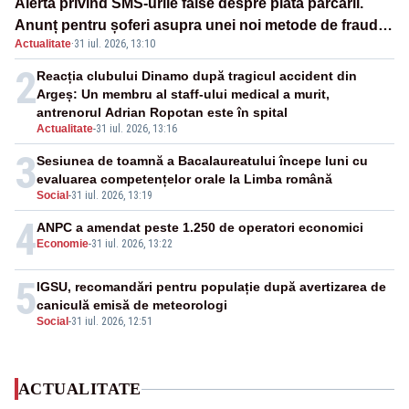
Alertă privind SMS-urile false despre plata parcării.
Anunț pentru șoferi asupra unei noi metode de fraudă
Actualitate
·
31 iul. 2026, 13:10
online
2
Reacția clubului Dinamo după tragicul accident din
Argeș: Un membru al staff-ului medical a murit,
antrenorul Adrian Ropotan este în spital
Actualitate
-
31 iul. 2026, 13:16
3
Sesiunea de toamnă a Bacalaureatului începe luni cu
evaluarea competențelor orale la Limba română
Social
-
31 iul. 2026, 13:19
4
ANPC a amendat peste 1.250 de operatori economici
Economie
-
31 iul. 2026, 13:22
5
IGSU, recomandări pentru populație după avertizarea de
caniculă emisă de meteorologi
Social
-
31 iul. 2026, 12:51
ACTUALITATE