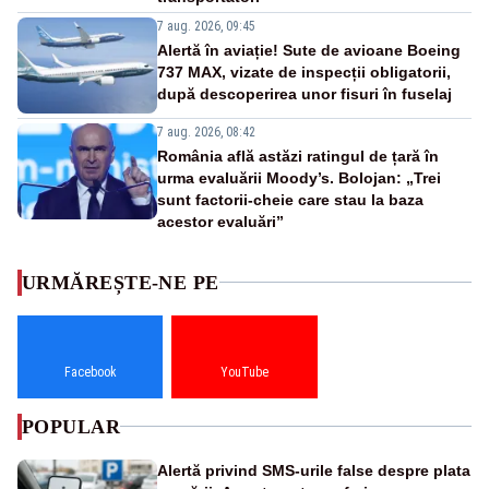
7 aug. 2026, 09:45
Alertă în aviație! Sute de avioane Boeing
737 MAX, vizate de inspecții obligatorii,
după descoperirea unor fisuri în fuselaj
7 aug. 2026, 08:42
România află astăzi ratingul de țară în
urma evaluării Moody’s. Bolojan: „Trei
sunt factorii-cheie care stau la baza
acestor evaluări”
URMĂREȘTE-NE PE
Facebook
YouTube
POPULAR
Alertă privind SMS-urile false despre plata