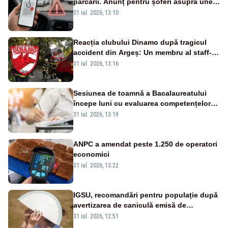
parcării. Anunț pentru șoferi asupra unei
noi metode de fraudă online
31 iul. 2026, 13:10
Reacția clubului Dinamo după tragicul
accident din Argeș: Un membru al staff-
ului medical a murit, antrenorul Adrian
31 iul. 2026, 13:16
Ropotan este în spital
Sesiunea de toamnă a Bacalaureatului
începe luni cu evaluarea competențelor
orale la Limba română
31 iul. 2026, 13:19
ANPC a amendat peste 1.250 de operatori
economici
31 iul. 2026, 13:22
IGSU, recomandări pentru populație după
avertizarea de caniculă emisă de
meteorologi
31 iul. 2026, 12:51