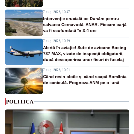
7 aug. 2026, 10:47
Intervenție crucială pe Dunăre pentru
salvarea Cernavodă. ANAR: Fiecare barjă
va fi scufundată în 3-4 ore
7 aug. 2026, 10:39
Alertă în aviație! Sute de avioane Boeing
737 MAX, vizate de inspecții obligatorii,
după descoperirea unor fisuri în fuselaj
7 aug. 2026, 10:01
Când revin ploile și când scapă România
de caniculă. Prognoza ANM pe o lună
POLITICA