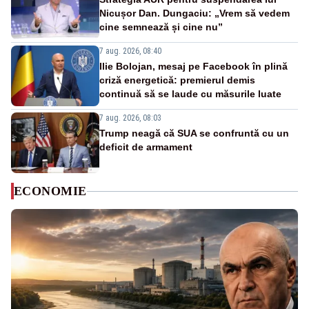
Nicușor Dan. Dungaciu: „Vrem să vedem
cine semnează și cine nu”
7 aug. 2026, 08:40
Ilie Bolojan, mesaj pe Facebook în plină
criză energetică: premierul demis
continuă să se laude cu măsurile luate
7 aug. 2026, 08:03
Trump neagă că SUA se confruntă cu un
deficit de armament
ECONOMIE