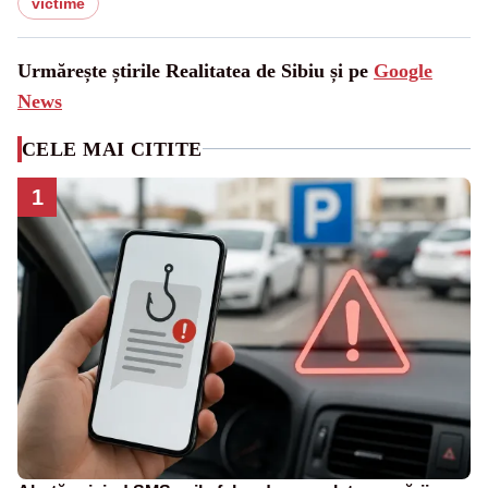
victime
Urmărește știrile Realitatea de Sibiu și pe
Google
News
CELE MAI CITITE
1