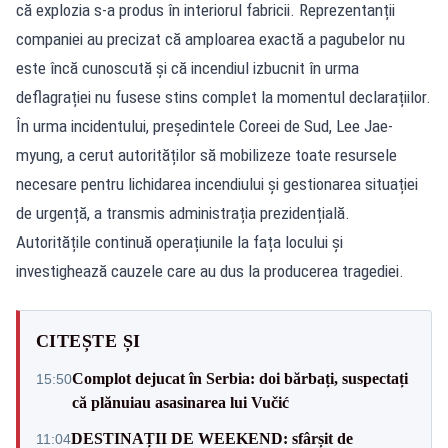
că explozia s-a produs în interiorul fabricii. Reprezentanții
companiei au precizat că amploarea exactă a pagubelor nu
este încă cunoscută și că incendiul izbucnit în urma
deflagrației nu fusese stins complet la momentul declarațiilor.
În urma incidentului, președintele Coreei de Sud, Lee Jae-
myung, a cerut autorităților să mobilizeze toate resursele
necesare pentru lichidarea incendiului și gestionarea situației
de urgență, a transmis administrația prezidențială.
Autoritățile continuă operațiunile la fața locului și
investighează cauzele care au dus la producerea tragediei.
CITEȘTE ȘI
Complot dejucat în Serbia: doi bărbați, suspectați
15:50
că plănuiau asasinarea lui Vučić
DESTINAȚII DE WEEKEND: sfârșit de
11:04