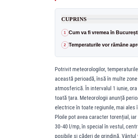
CUPRINS
Cum va fi vremea în Bucureșt
1
Temperaturile vor rămâne apr
2
Potrivit meteorologilor, temperaturil
această perioadă, însă în multe zone 
atmosferică. În intervalul 1 iunie, ora
toată țara. Meteorologii anunță peri
electrice în toate regiunile, mai ales î
Ploile pot avea caracter torențial, iar
30-40 l/mp, în special în vestul, centr
posibile și căderi de grindină. Vântu