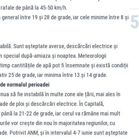
cu rafale de până la 45-50 km/h.
general între 19 și 28 de grade, iar cele minime între 8 și
abilă. Sunt așteptate averse, descărcări electrice și
 în special după-amiaza și noaptea. Meteorologii
timp cantitățile de apă pot fi însemnate și există condiții
tiv 25 de grade, iar minima între 13 și 14 grade.
de normalul perioadei
ua să fie instabilă în multe zone ale țării, mai ales în
e de ploi și descărcări electrice. În Capitală,
ână la 21-22 de grade, iar cerul va rămâne mai mult
rile vor crește din nou în majoritatea regiunilor, cu
e. Potrivit ANM, și în intervalul 4-7 iunie sunt așteptate