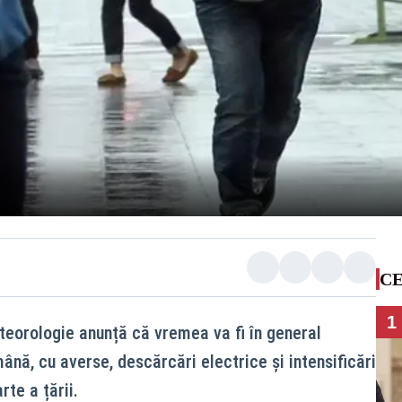
CE
1
eorologie anunță că vremea va fi în general
nă, cu averse, descărcări electrice și intensificări
rte a țării.