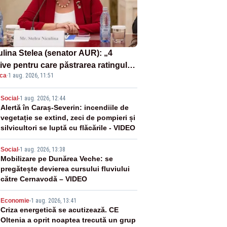
ulina Stelea (senator AUR): „4
ive pentru care păstrarea ratingului
ica
·
1 aug. 2026, 11:51
ară nu este o reușită pentru
ernul Bolojan”
2
Social
-
1 aug. 2026, 12:44
Alertă în Caraș-Severin: incendiile de
vegetație se extind, zeci de pompieri și
silvicultori se luptă cu flăcările - VIDEO
3
Social
-
1 aug. 2026, 13:38
Mobilizare pe Dunărea Veche: se
pregătește devierea cursului fluviului
către Cernavodă – VIDEO
4
Economie
-
1 aug. 2026, 13:41
Criza energetică se acutizează. CE
Oltenia a oprit noaptea trecută un grup