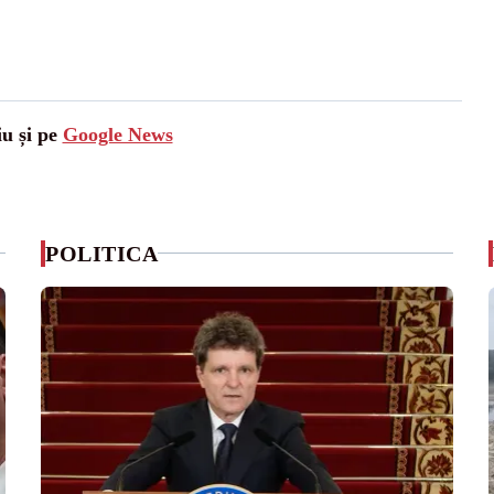
iu și pe
Google News
POLITICA