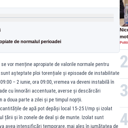
Nic
i
mot
opiate de normalul perioadei
Polit
de ț
Guv
e se vor menține apropiate de valorile normale pentru
sunt așteptate ploi torențiale și episoade de instabilitate
 09:00 – 2 iunie, ora 09:00, vremea va deveni instabilă în
oade cu înnorări accentuate, averse și descărcări
n a doua parte a zilei și pe timpul nopții.
 cantitățile de apă pot depăși local 15-25 l/mp și izolat
ul țării și în zonele de deal și de munte. Izolat sunt
l va avea intensificări temporare, mai ales în jumătatea de