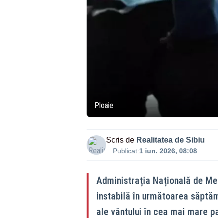
Ploaie
Scris de
Realitatea de Sibiu
Publicat:
1 iun. 2026, 08:08
Administrația Națională de Met
instabilă în următoarea săptămâ
ale vântului în cea mai mare pa