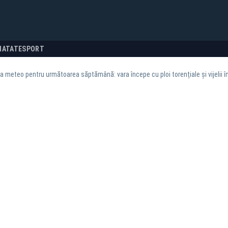
NATATE
SPORT
 meteo pentru următoarea săptămână: vara începe cu ploi torențiale și vijelii î