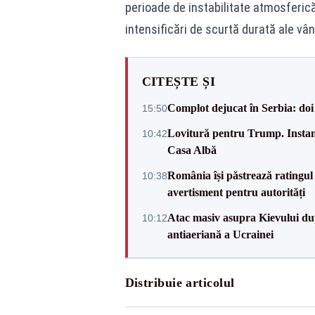
perioade de instabilitate atmosferică
intensificări de scurtă durată ale vân
CITEȘTE ȘI
Complot dejucat în Serbia: doi 
15:50
Lovitură pentru Trump. Instanța
10:42
Casa Albă
România își păstrează ratingul 
10:38
avertisment pentru autorități
Atac masiv asupra Kievului du
10:12
antiaeriană a Ucrainei
Distribuie articolul