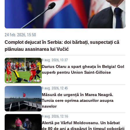
24 feb. 2026, 15:50
Complot dejucat în Serbia: doi bărbați, suspectați că
plănuiau asasinarea lui Vučić
9 aug. 2026, 13:37
Darius Olaru a spart gheața în Belgia! Gol
superb pentru Union Saint-Gilloise
9 aug. 2026, 12:45
Măsură de urgență în Marea Neagră.
Turcia cere oprirea atacurilor asupra
navelor
9 aug. 2026, 12:16
Alertă pe Vârful Moldoveanu. Un bărbat
de 80 de ani a dispărut în timpul coborârii