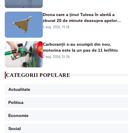
Drona care a ținut Tulcea în alertă a
zburat 20 de minute deasupra apelor
României. Au fost ridicate două F-16
2 aug. 2026, 19:28
Carburanții s-au scumpit din nou,
motorina este la un pas de 11 lei/litru
2 aug. 2026, 15:36
CATEGORII POPULARE
Actualitate
Politica
Economie
Social