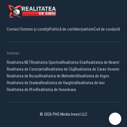
Contact
Termeni și condiții
Politică de confidențialitate
Cod de conduită
Parteneri:
Realitatea.NET
Realitatea Sportiva
Realitatea Star
Realitatea de Neamt
Realitatea de Constanta
Realitatea de Cluj
Realitatea de Caras-Severin
Realitatea de Buzau
Realitatea de Mehedinti
Realitatea de Arges
Realitatea de Oradea
Realitatea de Harghita
Realitatea de Iasi
Realitatea de Ilfov
Realitatea de Hunedoara
© 2026 PHG Media Invest LLC
Facebook
YouTube