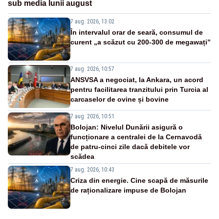
sub media lunii august
7 aug. 2026, 13:02
În intervalul orar de seară, consumul de
curent „a scăzut cu 200-300 de megawați”
7 aug. 2026, 10:57
ANSVSA a negociat, la Ankara, un acord
pentru facilitarea tranzitului prin Turcia al
carcaselor de ovine și bovine
7 aug. 2026, 10:51
Bolojan: Nivelul Dunării asigură o
funcționare a centralei de la Cernavodă
de patru-cinci zile dacă debitele vor
scădea
7 aug. 2026, 10:43
Criza din energie. Cine scapă de măsurile
de raționalizare impuse de Bolojan