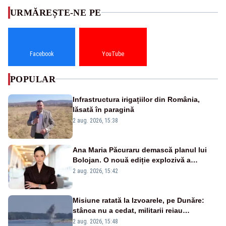
URMĂREȘTE-NE PE
Facebook
YouTube
POPULAR
Infrastructura irigațiilor din România,
lăsată în paragină
2 aug. 2026, 15:38
Ana Maria Păcuraru demască planul lui
Bolojan. O nouă ediție explozivă a
emisiunii „Miza Zilei” la Realitatea PLUS
2 aug. 2026, 15:42
Misiune ratată la Izvoarele, pe Dunăre:
stânca nu a cedat, militarii reiau
detonările luni – VIDEO
2 aug. 2026, 15:48