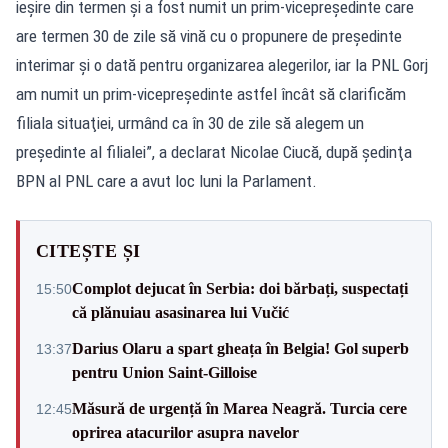
ieşire din termen şi a fost numit un prim-vicepreşedinte care
are termen 30 de zile să vină cu o propunere de preşedinte
interimar şi o dată pentru organizarea alegerilor, iar la PNL Gorj
am numit un prim-vicepreşedinte astfel încât să clarificăm
filiala situaţiei, urmând ca în 30 de zile să alegem un
preşedinte al filialei”, a declarat Nicolae Ciucă, după şedinţa
BPN al PNL care a avut loc luni la Parlament.
CITEȘTE ȘI
Complot dejucat în Serbia: doi bărbați, suspectați
15:50
că plănuiau asasinarea lui Vučić
Darius Olaru a spart gheața în Belgia! Gol superb
13:37
pentru Union Saint-Gilloise
Măsură de urgență în Marea Neagră. Turcia cere
12:45
oprirea atacurilor asupra navelor