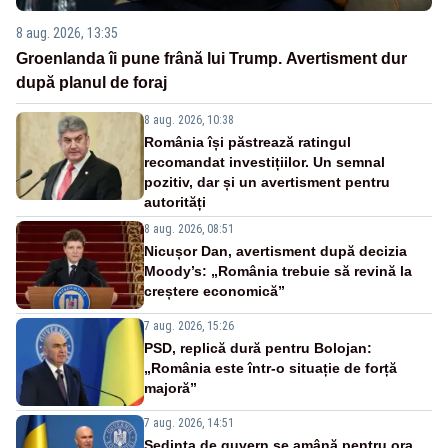
8 aug. 2026, 13:35
Groenlanda îi pune frână lui Trump. Avertisment dur
după planul de foraj
8 aug. 2026, 10:38
România își păstrează ratingul
recomandat investițiilor. Un semnal
pozitiv, dar și un avertisment pentru
autorități
8 aug. 2026, 08:51
Nicușor Dan, avertisment după decizia
Moody’s: „România trebuie să revină la
creștere economică”
7 aug. 2026, 15:26
PSD, replică dură pentru Bolojan:
„România este într-o situație de forță
majoră”
7 aug. 2026, 14:51
Ședința de guvern se amână pentru ora