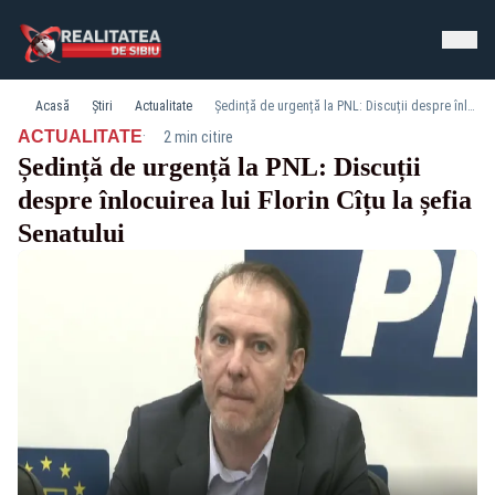
Acasă
Știri
Actualitate
Ședință de urgență la PNL: Discuții despre înlocuirea lui Florin Cîțu la șefia Senatului
·
ACTUALITATE
2 min citire
Ședință de urgență la PNL: Discuții
despre înlocuirea lui Florin Cîțu la șefia
Senatului