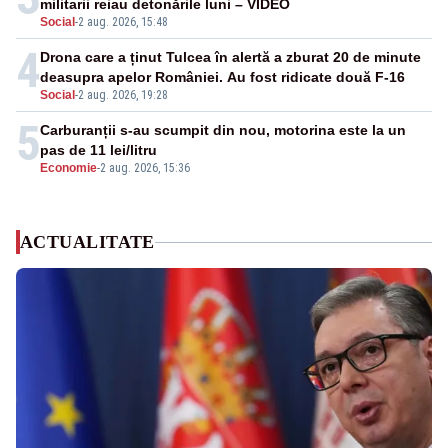
militarii reiau detonările luni – VIDEO
Social
-
2 aug. 2026, 15:48
4
Drona care a ținut Tulcea în alertă a zburat 20 de minute
deasupra apelor României. Au fost ridicate două F-16
Social
-
2 aug. 2026, 19:28
5
Carburanții s-au scumpit din nou, motorina este la un
pas de 11 lei/litru
Economie
-
2 aug. 2026, 15:36
ACTUALITATE