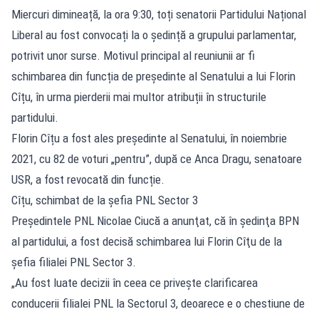
Miercuri dimineață, la ora 9:30, toți senatorii Partidului Național
Liberal au fost convocați la o ședință a grupului parlamentar,
potrivit unor surse. Motivul principal al reuniunii ar fi
schimbarea din funcția de președinte al Senatului a lui Florin
Cîțu, în urma pierderii mai multor atribuții în structurile
partidului.
Florin Cîțu a fost ales președinte al Senatului, în noiembrie
2021, cu 82 de voturi „pentru”, după ce Anca Dragu, senatoare
USR, a fost revocată din funcție.
Cîțu, schimbat de la șefia PNL Sector 3
Preşedintele PNL Nicolae Ciucă a anunţat, că în şedinţa BPN
al partidului, a fost decisă schimbarea lui Florin Cîţu de la
şefia filialei PNL Sector 3.
„Au fost luate decizii în ceea ce priveşte clarificarea
conducerii filialei PNL la Sectorul 3, deoarece e o chestiune de