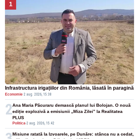
1
Infrastructura irigațiilor din România, lăsată în paragină
Economie
·
2 aug. 2026, 15:38
2
Ana Maria Păcuraru demască planul lui Bolojan. O nouă
ediție explozivă a emisiunii „Miza Zilei” la Realitatea
PLUS
Politica
-
2 aug. 2026, 15:42
3
Misiune ratată la Izvoarele, pe Dunăre: stânca nu a cedat,