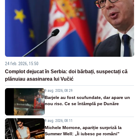
24 feb. 2026, 15:50
Complot dejucat în Serbia: doi bărbați, suspectați că
plănuiau asasinarea lui Vučić
9 aug. 2026, 08:29
Barjele au fost scufundate, dar apare un
nou risc. Ce se întâmplă pe Dunăre
9 aug. 2026, 08:11
Michele Morrone, apariție surpriză la
Summer Well: „Îi iubesc pe români”