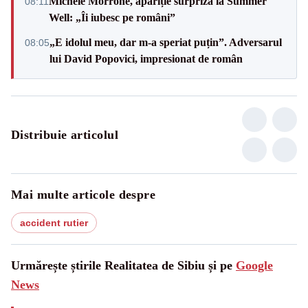
Michele Morrone, apariție surpriză la Summer
08:11
Well: „Îi iubesc pe români”
„E idolul meu, dar m-a speriat puțin”. Adversarul
08:05
lui David Popovici, impresionat de român
Distribuie articolul
Mai multe articole despre
accident rutier
Urmărește știrile Realitatea de Sibiu și pe
Google
News