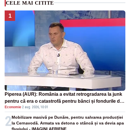
CELE MAI CITITE
1
Piperea (AUR): România a evitat retrogradarea la junk
pentru că era o catastrofă pentru bănci și fondurile de
Economie
·
2 aug. 2026, 10:01
pensii
2
Mobilizare masivă pe Dunăre, pentru salvarea producției
la Cernavodă. Armata va detona o stâncă și va devia apa
fluviului - IMAGINI AERIENE