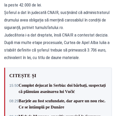
la peste 42.000 de lei.
Șoferul a dat în judecată CNAIR, susținând că administratorul
drumului avea obligația să mențină carosabilul în condiții de
siguranță, potrivit
turnulsfatului.ro
.
Judecătoria i-a dat dreptate, însă CNAIR a contestat decizia.
După mai multe etape procesuale, Curtea de Apel Alba Iulia a
stabilit definitiv că șoferul trebuie să primească 3.706 euro,
echivalent în lei, cu titlu de daune materiale.
CITEȘTE ȘI
Complot dejucat în Serbia: doi bărbați, suspectați
15:50
că plănuiau asasinarea lui Vučić
Barjele au fost scufundate, dar apare un nou risc.
08:29
Ce se întâmplă pe Dunăre