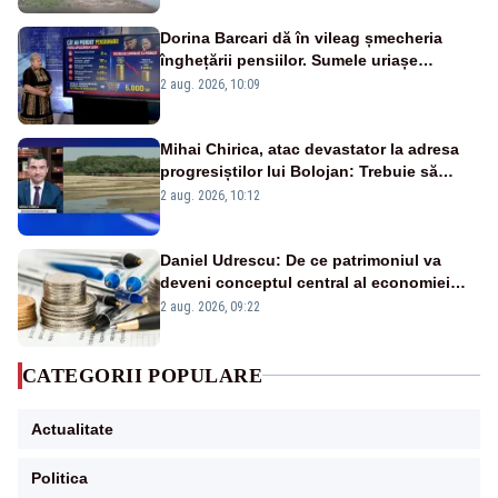
Dorina Barcari dă în vileag șmecheria
înghețării pensiilor. Sumele uriașe
pierdute de fiecare român
2 aug. 2026, 10:09
Mihai Chirica, atac devastator la adresa
progresiștilor lui Bolojan: Trebuie să
protejăm și natura, dar nu șținem omaneii
2 aug. 2026, 10:12
în stare permanentă de alertă
Daniel Udrescu: De ce patrimoniul va
deveni conceptul central al economiei
viitoare?
2 aug. 2026, 09:22
CATEGORII POPULARE
Actualitate
Politica