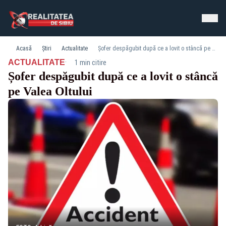
Acasă
Știri
Actualitate
Șofer despăgubit după ce a lovit o stâncă pe Valea Oltului
·
ACTUALITATE
1 min citire
Șofer despăgubit după ce a lovit o stâncă
pe Valea Oltului