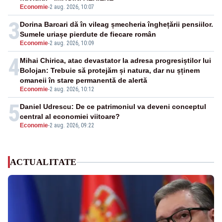
Economie
-
2 aug. 2026, 10:07
3
Dorina Barcari dă în vileag șmecheria înghețării pensiilor.
Sumele uriașe pierdute de fiecare român
Economie
-
2 aug. 2026, 10:09
4
Mihai Chirica, atac devastator la adresa progresiștilor lui
Bolojan: Trebuie să protejăm și natura, dar nu șținem
omaneii în stare permanentă de alertă
Economie
-
2 aug. 2026, 10:12
5
Daniel Udrescu: De ce patrimoniul va deveni conceptul
central al economiei viitoare?
Economie
-
2 aug. 2026, 09:22
ACTUALITATE