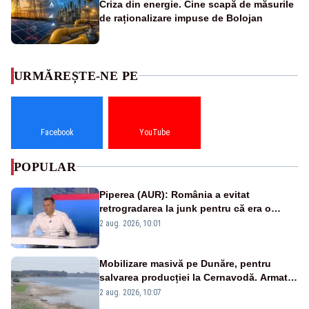
Criza din energie. Cine scapă de măsurile
de raționalizare impuse de Bolojan
URMĂREȘTE-NE PE
Facebook
YouTube
POPULAR
Piperea (AUR): România a evitat
retrogradarea la junk pentru că era o
catastrofă pentru bănci și fondurile de
2 aug. 2026, 10:01
pensii
Mobilizare masivă pe Dunăre, pentru
salvarea producției la Cernavodă. Armata
va detona o stâncă și va devia apa
2 aug. 2026, 10:07
fluviului - IMAGINI AERIENE