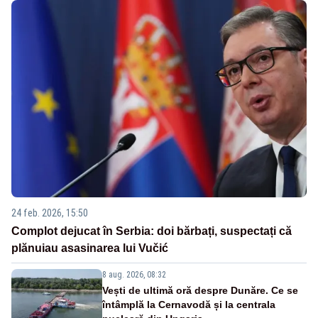
24 feb. 2026, 15:50
Complot dejucat în Serbia: doi bărbați, suspectați că
plănuiau asasinarea lui Vučić
8 aug. 2026, 08:32
Vești de ultimă oră despre Dunăre. Ce se
întâmplă la Cernavodă și la centrala