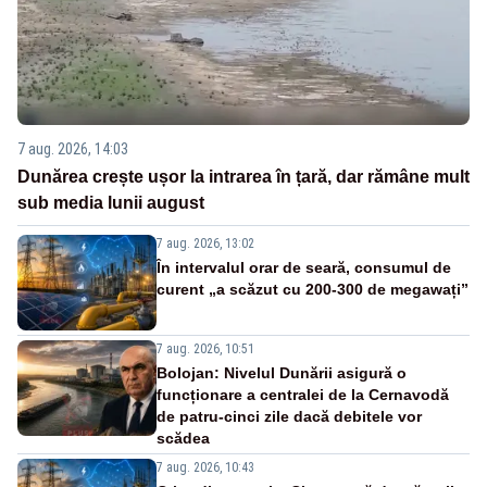
7 aug. 2026, 14:03
Dunărea crește ușor la intrarea în țară, dar rămâne mult
sub media lunii august
7 aug. 2026, 13:02
În intervalul orar de seară, consumul de
curent „a scăzut cu 200-300 de megawați”
7 aug. 2026, 10:51
Bolojan: Nivelul Dunării asigură o
funcționare a centralei de la Cernavodă
de patru-cinci zile dacă debitele vor
scădea
7 aug. 2026, 10:43