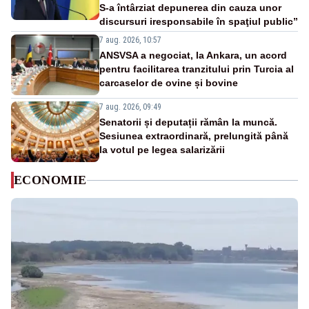
S-a întârziat depunerea din cauza unor
discursuri iresponsabile în spaţiul public”
7 aug. 2026, 10:57
ANSVSA a negociat, la Ankara, un acord
pentru facilitarea tranzitului prin Turcia al
carcaselor de ovine și bovine
7 aug. 2026, 09:49
Senatorii și deputații rămân la muncă.
Sesiunea extraordinară, prelungită până
la votul pe legea salarizării
ECONOMIE