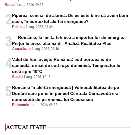
Social
·
1 aug. 2026, 09:37
2
Piperea, semnal de alarmă. De ce este bine să avem bani
cash, în contextul alertei energetice?
Politica
-
1 aug. 2026, 09:39
3
România, la limita tehnică a importurilor de energie.
Prețurile cresc alarmant - Analiză Realitatea Plus
Actualitate
-
1 aug. 2026, 09:46
4
Valul de foc lovește România: cod portocaliu de
caniculă, urmat de cod roșu duminică. Temperaturile
urcă spre 40°C
Social
-
1 aug. 2026, 10:15
5
România în alertă energetică | Vulnerabilitatea de pe
Dunăre care pune în pericol Centrala Cernavodă era
cunoscută de pe vremea lui Ceaușescu
Economie
-
1 aug. 2026, 09:32
ACTUALITATE