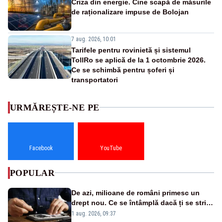
Criza din energie. Cine scapă de măsurile
de raționalizare impuse de Bolojan
7 aug. 2026, 10:01
Tarifele pentru rovinietă și sistemul
TollRo se aplică de la 1 octombrie 2026.
Ce se schimbă pentru șoferi și
transportatori
URMĂREȘTE-NE PE
Facebook
YouTube
POPULAR
De azi, milioane de români primesc un
drept nou. Ce se întâmplă dacă ți se strică
un produs
1 aug. 2026, 09:37