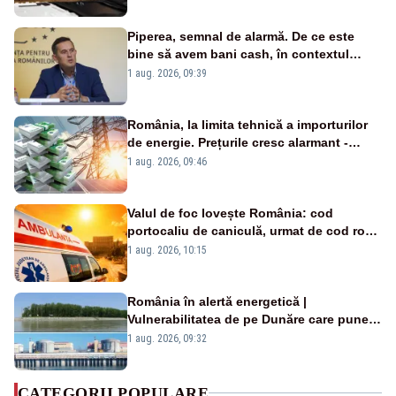
Piperea, semnal de alarmă. De ce este
bine să avem bani cash, în contextul
alertei energetice?
1 aug. 2026, 09:39
România, la limita tehnică a importurilor
de energie. Prețurile cresc alarmant -
Analiză Realitatea Plus
1 aug. 2026, 09:46
Valul de foc lovește România: cod
portocaliu de caniculă, urmat de cod roșu
duminică. Temperaturile urcă spre 40°C
1 aug. 2026, 10:15
România în alertă energetică |
Vulnerabilitatea de pe Dunăre care pune
în pericol Centrala Cernavodă era
1 aug. 2026, 09:32
cunoscută de pe vremea lui Ceaușescu
CATEGORII POPULARE