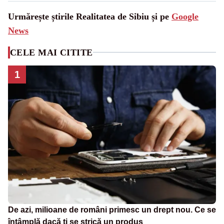
Urmărește știrile Realitatea de Sibiu și pe
Google
News
CELE MAI CITITE
1
De azi, milioane de români primesc un drept nou. Ce se
întâmplă dacă ți se strică un produs