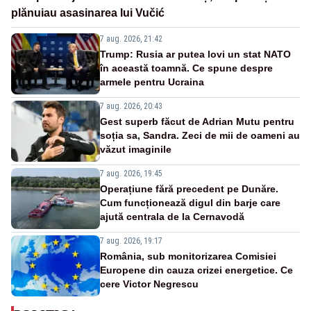
plănuiau asasinarea lui Vučić
7 aug. 2026, 21:42
Trump: Rusia ar putea lovi un stat NATO
în această toamnă. Ce spune despre
armele pentru Ucraina
7 aug. 2026, 20:43
Gest superb făcut de Adrian Mutu pentru
soția sa, Sandra. Zeci de mii de oameni au
văzut imaginile
7 aug. 2026, 19:45
Operațiune fără precedent pe Dunăre.
Cum funcționează digul din barje care
ajută centrala de la Cernavodă
7 aug. 2026, 19:17
România, sub monitorizarea Comisiei
Europene din cauza crizei energetice. Ce
cere Victor Negrescu