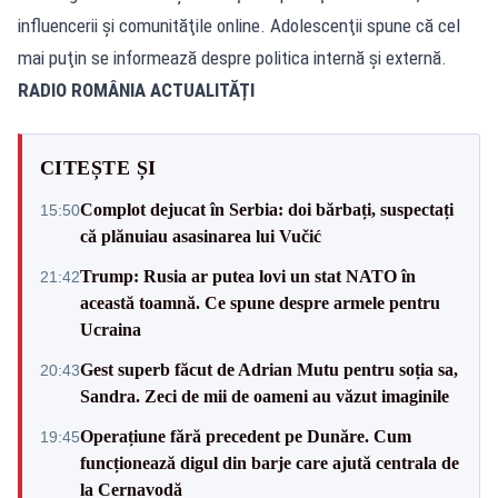
influencerii şi comunităţile online. Adolescenţii spune că cel
mai puţin se informează despre politica internă şi externă.
RADIO ROMÂNIA ACTUALITĂȚI
CITEȘTE ȘI
Complot dejucat în Serbia: doi bărbați, suspectați
15:50
că plănuiau asasinarea lui Vučić
Trump: Rusia ar putea lovi un stat NATO în
21:42
această toamnă. Ce spune despre armele pentru
Ucraina
Gest superb făcut de Adrian Mutu pentru soția sa,
20:43
Sandra. Zeci de mii de oameni au văzut imaginile
Operațiune fără precedent pe Dunăre. Cum
19:45
funcționează digul din barje care ajută centrala de
la Cernavodă