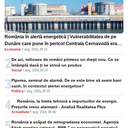
România în alertă energetică | Vulnerabilitatea de pe
Dunăre care pune în pericol Centrala Cernavodă era
Economie
·
1 aug. 2026, 09:32
cunoscută de pe vremea lui Ceaușescu
2
De azi, milioane de români primesc un drept nou. Ce se
întâmplă dacă ți se strică un produs
Social
-
1 aug. 2026, 09:37
3
Piperea, semnal de alarmă. De ce este bine să avem bani
cash, în contextul alertei energetice?
Politica
-
1 aug. 2026, 09:39
4
România, la limita tehnică a importurilor de energie.
Prețurile cresc alarmant - Analiză Realitatea Plus
Actualitate
-
1 aug. 2026, 09:46
5
România a scăpat de retrogradarea economiei. Agenția
Fitch menține ratingul „BBB-” cu perspectivă negativă