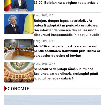
15:00. Bolojan nu a obținut toate avizele
7 aug. 2026, 11:51
Bolojan, despre legea salarizării: „Ar
putea fi adoptată în perioada următoare.
S-a întârziat depunerea din cauza unor
discursuri iresponsabile în spaţiul public”
7 aug. 2026, 10:57
ANSVSA a negociat, la Ankara, un acord
pentru facilitarea tranzitului prin Turcia al
carcaselor de ovine și bovine
7 aug. 2026, 09:49
Senatorii și deputații rămân la muncă.
Sesiunea extraordinară, prelungită până
la votul pe legea salarizării
ECONOMIE