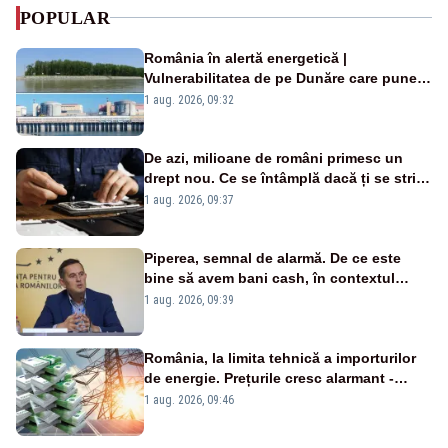
POPULAR
România în alertă energetică |
Vulnerabilitatea de pe Dunăre care pune
în pericol Centrala Cernavodă era
1 aug. 2026, 09:32
cunoscută de pe vremea lui Ceaușescu
De azi, milioane de români primesc un
drept nou. Ce se întâmplă dacă ți se strică
un produs
1 aug. 2026, 09:37
Piperea, semnal de alarmă. De ce este
bine să avem bani cash, în contextul
alertei energetice?
1 aug. 2026, 09:39
România, la limita tehnică a importurilor
de energie. Prețurile cresc alarmant -
Analiză Realitatea Plus
1 aug. 2026, 09:46