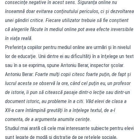
consecinţe negative în acest sens. Siguranţa online nu
înseamnă doar evitarea conţinutului periculos, ci şi dezvoltarea
unei gândiri critice. Fiecare utilizator trebuie să fie conştient
că alegerile făcute în mediul online pot avea efecte ireversibile
în viaţa reală.
Preferinţa copiilor pentru mediul online are urmări şi în nivelul
lor de educaţie. Unii dintre ei au dificultăţi în a înţelege un text
sau în a se exprima, spune Antoniu Berar, inspector şcolar.
Antoniu Berar:
Foarte mulţi copii citesc foarte puţin, de fapt şi
lucrul acesta se observă la ore, când cel puţin eu, un profesor
de istorie, îi pun să citească pasaje dintr-o lecţie sau dintr-un
document istoric, au probleme în a citi. Văd elevi de clasa a
XII-a care întâmpină greutăţi în a înţelege textul, de a-l
comenta, de a argumenta anumite cerinţe.
Studiul mai arată că cele mai interesante subiecte pentru elevi
sunt legate de modă şi distraţie de pe reţelele sociale,