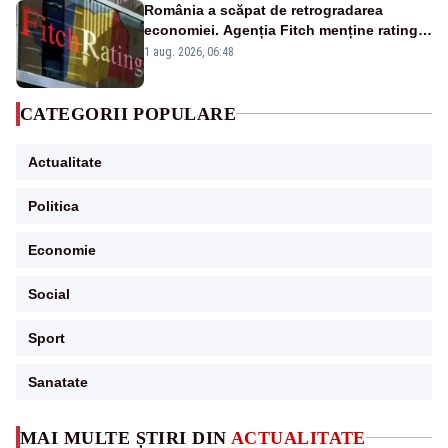
România a scăpat de retrogradarea
economiei. Agenția Fitch menține ratingul
„BBB-” cu perspectivă negativă
1 aug. 2026, 06:48
CATEGORII POPULARE
Actualitate
Politica
Economie
Social
Sport
Sanatate
MAI MULTE ȘTIRI DIN
ACTUALITATE