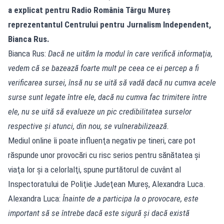
a explicat pentru Radio România Târgu Mureş
reprezentantul Centrului pentru Jurnalism Independent,
Bianca Rus.
Bianca Rus:
Dacă ne uităm la modul în care verifică informaţia,
vedem că se bazează foarte mult pe ceea ce ei percep a fi
verificarea sursei, însă nu se uită să vadă dacă nu cumva acele
surse sunt legate între ele, dacă nu cumva fac trimitere între
ele, nu se uită să evalueze un pic credibilitatea surselor
respective şi atunci, din nou, se vulnerabilizează.
Mediul online îi poate influenţa negativ pe tineri, care pot
răspunde unor provocări cu risc serios pentru sănătatea şi
viaţa lor şi a celorlalţi, spune purtătorul de cuvânt al
Inspectoratului de Poliţie Judeţean Mureş, Alexandra Luca.
Alexandra Luca:
Înainte de a participa la o provocare, este
important să se întrebe dacă este sigură şi dacă există