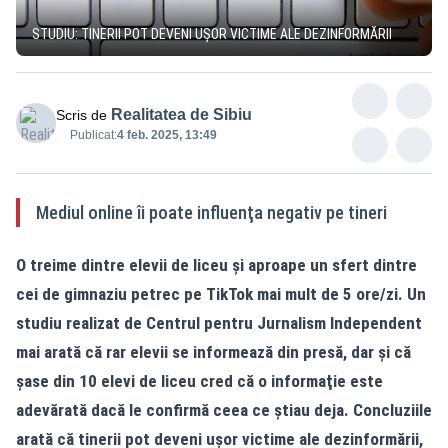
STUDIU: TINERII POT DEVENI UŞOR VICTIME ALE DEZINFORMĂRII
Realitatea de Sibiu
Scris de
Publicat:
4 feb. 2025, 13:49
Mediul online îi poate influenţa negativ pe tineri
O treime dintre elevii de liceu şi aproape un sfert dintre
cei de gimnaziu petrec pe TikTok mai mult de 5 ore/zi. Un
studiu realizat de Centrul pentru Jurnalism Independent
mai arată că rar elevii se informează din presă, dar şi că
şase din 10 elevi de liceu cred că o informaţie este
adevărată dacă le confirmă ceea ce ştiau deja. Concluziile
arată că tinerii pot deveni uşor victime ale dezinformării,