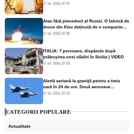
de grade, iar nopțile devin tropicale
31 iul. 2026, 07:39
Atac fără precedent al Rusiei. O fabrică de
drone din Kiev deținută de o companie
americană, distrusă de o rachetă
31 iul. 2026, 07:40
rusească
ITALIA: 7 persoane, dispărute după
prăbușirea unei clădiri în Sicilia | VIDEO
31 iul. 2026, 07:50
Alertă aeriană la graniță pentru a treia
oară în 24 de ore. Două aeronave
Eurofighter britanice au fost ridicate de la
31 iul. 2026, 07:24
sol
CATEGORII POPULARE
Actualitate