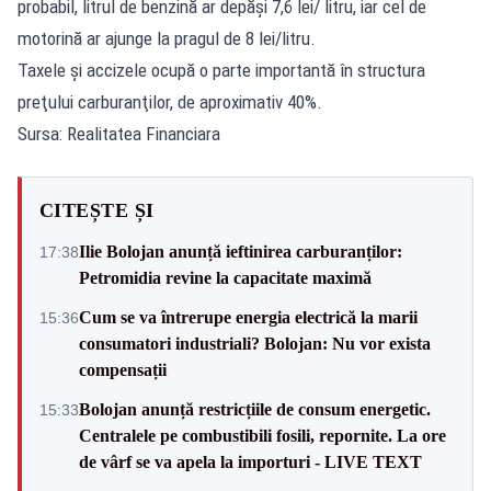
probabil, litrul de benzină ar depăşi 7,6 lei/ litru, iar cel de
motorină ar ajunge la pragul de 8 lei/litru.
Taxele şi accizele ocupă o parte importantă în structura
preţului carburanţilor, de aproximativ 40%.
Sursa: Realitatea Financiara
CITEȘTE ȘI
Ilie Bolojan anunță ieftinirea carburanților:
17:38
Petromidia revine la capacitate maximă
Cum se va întrerupe energia electrică la marii
15:36
consumatori industriali? Bolojan: Nu vor exista
compensații
Bolojan anunță restricțiile de consum energetic.
15:33
Centralele pe combustibili fosili, repornite. La ore
de vârf se va apela la importuri - LIVE TEXT