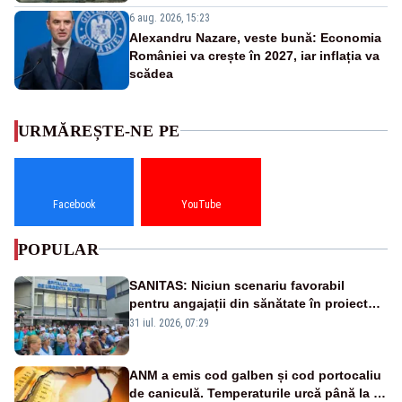
6 aug. 2026, 15:23
Alexandru Nazare, veste bună: Economia
României va crește în 2027, iar inflația va
scădea
URMĂREȘTE-NE PE
Facebook
YouTube
POPULAR
SANITAS: Niciun scenariu favorabil
pentru angajații din sănătate în proiectul
Legii salarizării
31 iul. 2026, 07:29
ANM a emis cod galben și cod portocaliu
de caniculă. Temperaturile urcă până la 38