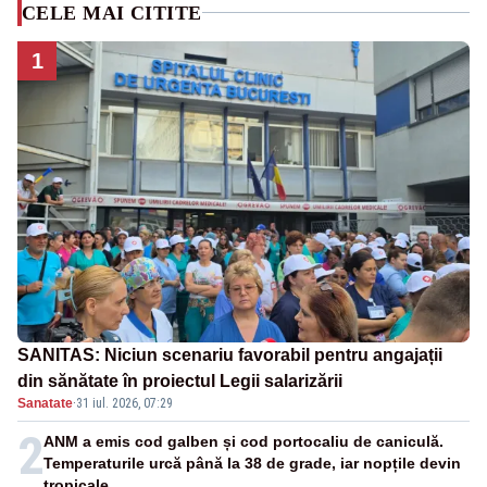
CELE MAI CITITE
1
SANITAS: Niciun scenariu favorabil pentru angajații
din sănătate în proiectul Legii salarizării
Sanatate
·
31 iul. 2026, 07:29
2
ANM a emis cod galben și cod portocaliu de caniculă.
Temperaturile urcă până la 38 de grade, iar nopțile devin
tropicale