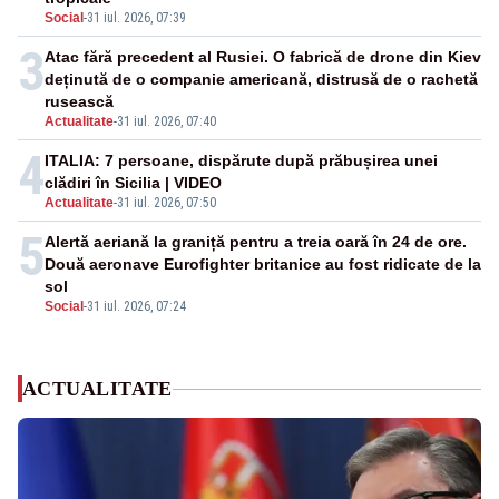
Social
-
31 iul. 2026, 07:39
3
Atac fără precedent al Rusiei. O fabrică de drone din Kiev
deținută de o companie americană, distrusă de o rachetă
rusească
Actualitate
-
31 iul. 2026, 07:40
4
ITALIA: 7 persoane, dispărute după prăbușirea unei
clădiri în Sicilia | VIDEO
Actualitate
-
31 iul. 2026, 07:50
5
Alertă aeriană la graniță pentru a treia oară în 24 de ore.
Două aeronave Eurofighter britanice au fost ridicate de la
sol
Social
-
31 iul. 2026, 07:24
ACTUALITATE