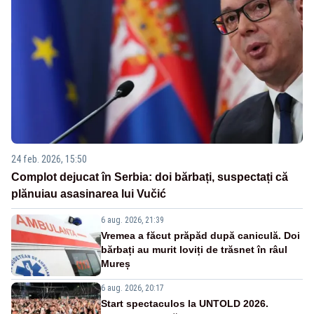
24 feb. 2026, 15:50
Complot dejucat în Serbia: doi bărbați, suspectați că
plănuiau asasinarea lui Vučić
6 aug. 2026, 21:39
Vremea a făcut prăpăd după caniculă. Doi
bărbați au murit loviți de trăsnet în râul
Mureș
6 aug. 2026, 20:17
Start spectaculos la UNTOLD 2026.