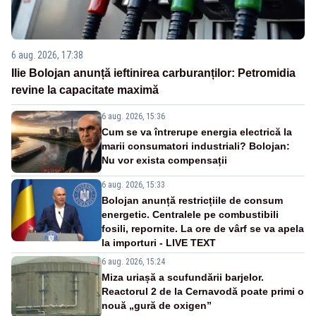
6 aug. 2026, 17:38
Ilie Bolojan anunță ieftinirea carburanților: Petromidia
revine la capacitate maximă
6 aug. 2026, 15:36
Cum se va întrerupe energia electrică la
marii consumatori industriali? Bolojan:
Nu vor exista compensații
6 aug. 2026, 15:33
Bolojan anunță restricțiile de consum
energetic. Centralele pe combustibili
fosili, repornite. La ore de vârf se va apela
la importuri - LIVE TEXT
6 aug. 2026, 15:24
Miza uriașă a scufundării barjelor.
Reactorul 2 de la Cernavodă poate primi o
nouă „gură de oxigen”