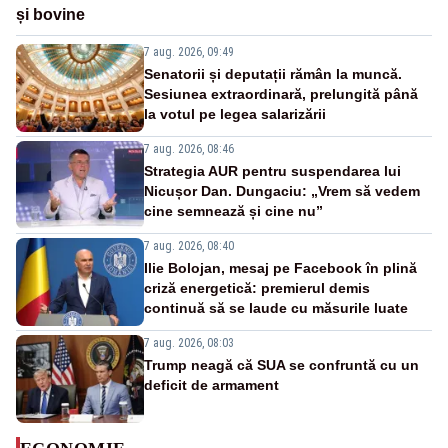
și bovine
7 aug. 2026, 09:49
Senatorii și deputații rămân la muncă.
Sesiunea extraordinară, prelungită până
la votul pe legea salarizării
7 aug. 2026, 08:46
Strategia AUR pentru suspendarea lui
Nicușor Dan. Dungaciu: „Vrem să vedem
cine semnează și cine nu”
7 aug. 2026, 08:40
Ilie Bolojan, mesaj pe Facebook în plină
criză energetică: premierul demis
continuă să se laude cu măsurile luate
7 aug. 2026, 08:03
Trump neagă că SUA se confruntă cu un
deficit de armament