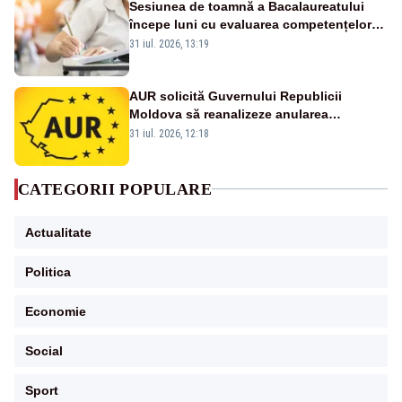
Sesiunea de toamnă a Bacalaureatului
începe luni cu evaluarea competențelor
orale la Limba română
31 iul. 2026, 13:19
AUR solicită Guvernului Republicii
Moldova să reanalizeze anularea
concertului de Ziua Limbii Române
31 iul. 2026, 12:18
CATEGORII POPULARE
Actualitate
Politica
Economie
Social
Sport