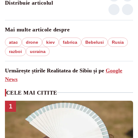
Distribuie articolul
Mai multe articole despre
atac
drone
kiev
fabrica
Bebelusi
Rusia
razboi
ucraina
Urmărește știrile Realitatea de Sibiu și pe
Google
News
CELE MAI CITITE
1