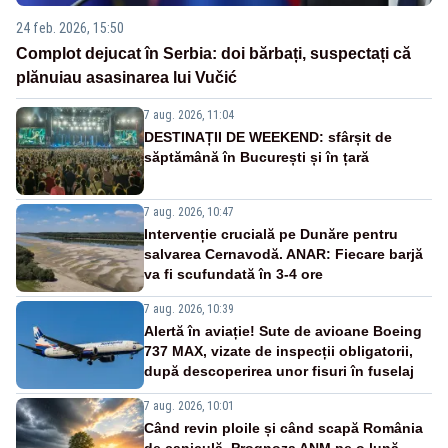
24 feb. 2026, 15:50
Complot dejucat în Serbia: doi bărbați, suspectați că
plănuiau asasinarea lui Vučić
7 aug. 2026, 11:04
DESTINAȚII DE WEEKEND: sfârșit de
săptămână în București și în țară
7 aug. 2026, 10:47
Intervenție crucială pe Dunăre pentru
salvarea Cernavodă. ANAR: Fiecare barjă
va fi scufundată în 3-4 ore
7 aug. 2026, 10:39
Alertă în aviație! Sute de avioane Boeing
737 MAX, vizate de inspecții obligatorii,
după descoperirea unor fisuri în fuselaj
7 aug. 2026, 10:01
Când revin ploile și când scapă România
de caniculă. Prognoza ANM pe o lună