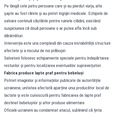
Pe lângă cele patru persoane care și-au pierdut viața, alte
șapte au fost rănite și au primit îngrijiri medicale. Echipele de
salvare continuă căutările printre ruinele clădirii, existând
suspiciunea că două persoane s-ar putea afla încă sub
dărâmături.
Intervenția este una complexă din cauza instabilității structurii
afectate și a riscului de noi prăbușiri.
Salvatorii folosesc echipamente speciale pentru îndepărtarea
resturilor și pentru localizarea eventualilor supraviețuitori.
Fabrica produce lapte praf pentru bebeluși
Potrivit imaginilor și informațiilor publicate de autoritățile
ucrainene, unitatea afectată aparține unui producător local de
lactate și este cunoscută pentru fabricarea de lapte praf
destinat bebelușilor și altor produse alimentare.
Oficialii ucraineni au condamnat atacul, subliniind că ținta