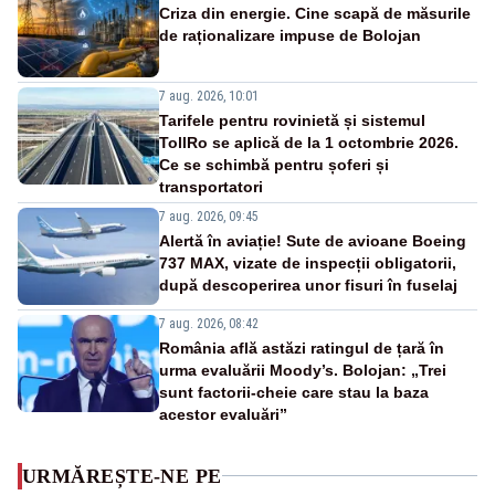
Criza din energie. Cine scapă de măsurile
de raționalizare impuse de Bolojan
7 aug. 2026, 10:01
Tarifele pentru rovinietă și sistemul
TollRo se aplică de la 1 octombrie 2026.
Ce se schimbă pentru șoferi și
transportatori
7 aug. 2026, 09:45
Alertă în aviație! Sute de avioane Boeing
737 MAX, vizate de inspecții obligatorii,
după descoperirea unor fisuri în fuselaj
7 aug. 2026, 08:42
România află astăzi ratingul de țară în
urma evaluării Moody’s. Bolojan: „Trei
sunt factorii-cheie care stau la baza
acestor evaluări”
URMĂREȘTE-NE PE