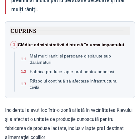
preliminar indică patru persoane decedate și mai
mulți răniți.
CUPRINS
Clădire administrativă distrusă în urma impactului
1
Mai mulți răniți și persoane dispărute sub
1.1
dărâmături
Fabrica produce lapte praf pentru bebeluși
1.2
Războiul continuă să afecteze infrastructura
1.3
civilă
Incidentul a avut loc într-o zonă aflată în vecinătatea Kievului
și a afectat o unitate de producție cunoscută pentru
fabricarea de produse lactate, inclusiv lapte praf destinat
alimentației copiilor.