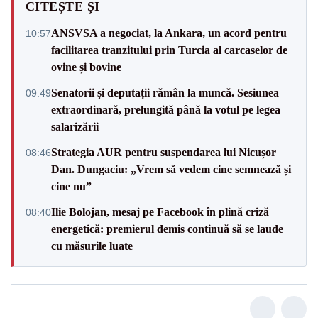
CITEȘTE ȘI
ANSVSA a negociat, la Ankara, un acord pentru
10:57
facilitarea tranzitului prin Turcia al carcaselor de
ovine și bovine
Senatorii și deputații rămân la muncă. Sesiunea
09:49
extraordinară, prelungită până la votul pe legea
salarizării
Strategia AUR pentru suspendarea lui Nicușor
08:46
Dan. Dungaciu: „Vrem să vedem cine semnează și
cine nu”
Ilie Bolojan, mesaj pe Facebook în plină criză
08:40
energetică: premierul demis continuă să se laude
cu măsurile luate