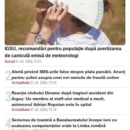
IGSU, recomandări pentru populație după avertizarea
de caniculă emisă de meteorologi
Social
·
31 iul. 2026, 12:51
2
Alertă privind SMS-urile false despre plata parcării. Anunț
pentru șoferi asupra unei noi metode de fraudă online
Actualitate
-
31 iul. 2026, 13:10
3
Reacția clubului Dinamo după tragicul accident din
Argeș: Un membru al staff-ului medical a murit,
antrenorul Adrian Ropotan este în spital
Actualitate
-
31 iul. 2026, 13:16
4
Sesiunea de toamnă a Bacalaureatului începe luni cu
evaluarea competențelor orale la Limba română