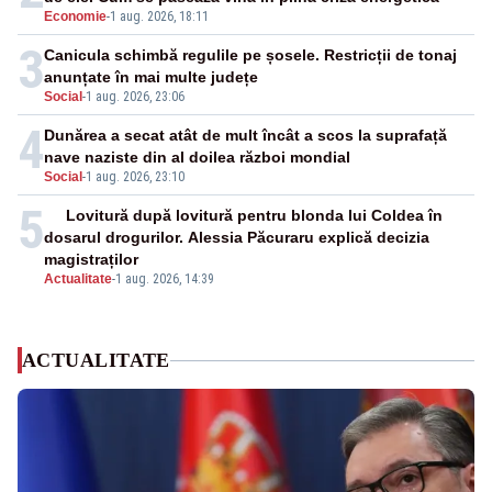
Economie
-
1 aug. 2026, 18:11
3
Canicula schimbă regulile pe șosele. Restricții de tonaj
anunțate în mai multe județe
Social
-
1 aug. 2026, 23:06
4
Dunărea a secat atât de mult încât a scos la suprafață
nave naziste din al doilea război mondial
Social
-
1 aug. 2026, 23:10
5
Lovitură după lovitură pentru blonda lui Coldea în
dosarul drogurilor. Alessia Păcuraru explică decizia
magistraților
Actualitate
-
1 aug. 2026, 14:39
ACTUALITATE