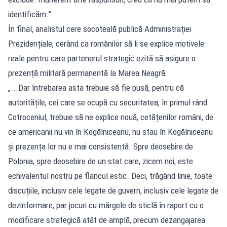
identificăm.”
În final, analistul cere socoteală publică Administrației
Prezidențiale, cerând ca românilor să li se explice motivele
reale pentru care partenerul strategic ezită să asigure o
prezență militară permanentă la Marea Neagră:
„...Dar întrebarea asta trebuie să fie pusă, pentru că
autoritățile, cei care se ocupă cu securitatea, în primul rând
Cotroceniul, trebuie să ne explice nouă, cetățenilor români, de
ce americanii nu vin în Kogălniceanu, nu stau în Kogălniceanu
și prezența lor nu e mai consistentă. Spre deosebire de
Polonia, spre deosebire de un stat care, zicem noi, este
echivalentul nostru pe flancul estic. Deci, trăgând linie, toate
discuțiile, inclusiv cele legate de guvern, inclusiv cele legate de
dezinformare, par jocuri cu mărgele de sticlă în raport cu o
modificare strategică atât de amplă, precum dezangajarea