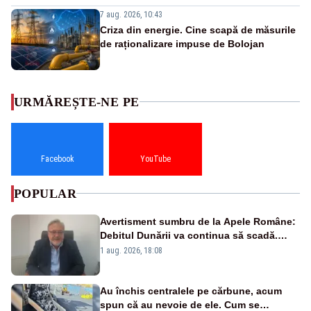
7 aug. 2026, 10:43
Criza din energie. Cine scapă de măsurile
de raționalizare impuse de Bolojan
URMĂREȘTE-NE PE
Facebook
YouTube
POPULAR
Avertisment sumbru de la Apele Române:
Debitul Dunării va continua să scadă.
Cernavodă s-ar putea închide în 4 zile
1 aug. 2026, 18:08
Au închis centralele pe cărbune, acum
spun că au nevoie de ele. Cum se