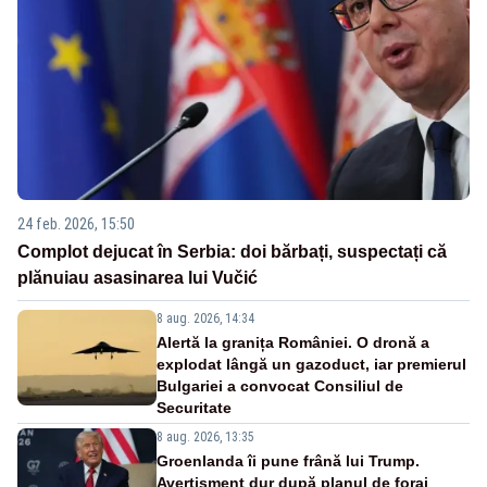
24 feb. 2026, 15:50
Complot dejucat în Serbia: doi bărbați, suspectați că
plănuiau asasinarea lui Vučić
8 aug. 2026, 14:34
Alertă la granița României. O dronă a
explodat lângă un gazoduct, iar premierul
Bulgariei a convocat Consiliul de
Securitate
8 aug. 2026, 13:35
Groenlanda îi pune frână lui Trump.
Avertisment dur după planul de foraj