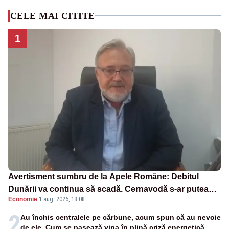
CELE MAI CITITE
1
Avertisment sumbru de la Apele Române: Debitul
Dunării va continua să scadă. Cernavodă s-ar putea
Economie
·
1 aug. 2026, 18:08
închide în 4 zile
2
Au închis centralele pe cărbune, acum spun că au nevoie
de ele. Cum se pasează vina în plină criză energetică