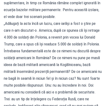
suplimentare, în timp ce România rămâne complet ignorată în
ecuația bazelor militare permanente. Pentru această izolare,
el vede doar trei scenarii posibile.
„Adăugați la asta încă un lucru, care iarăși a fost o știre pe
care n-am discutat-o. America, după ce spunea că își retrage
4.000 de soldați din Polonia, a revenit prin vocea lui Donald
Trump, care a spus că își readuce 5.000 de soldați în Polonia.
Întrebarea fundamentală este de ce nimeni nu discută despre
soldații americani în România? De ce nimeni nu pune pe masă
ideea de bază militară americană la Kogălniceanu, bază
militară însemnând prezență permanentă? De ce americanii nu
ne bagă în seamă în niciun fel și în niciun caz? Nu sunt foarte
multe posibile răspunsuri. Unu: nu au încredere în noi. Doi:
americanii nu consideră că aici e o problemă de securitate.
Trei: au un tip de înțelegere cu Federația Rusă, care ne
exclude. Indiferent alte răspunsuri, cred că nu mai putem să