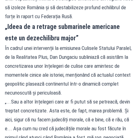
să izoleze România și să destabilizeze profund echilibrul de
forțe în raport cu Federația Rusă.
„Ideea de a retrage submarinele americane
este un dezechilibru major”
În cadrul unei intervenții la emisiunea Culisele Statului Paralel,
de la Realitatea Plus, Dan Dungaciu subliniază că asistăm la
concretizarea unor înțelegeri de culise care amintesc de
momentele cinice ale istoriei, menționând că actualul context
geopolitic plasează continentul într-o dinamică complet
necunoscută și periculoasă.
„...Sau a altor înțelegeri care ar fi putut să se petreacă, devin
treptat concretizate. Asta este, de fapt, marea problemă. Și
aici, sigur că nu facem judecăți morale, că e bine, că e rău, că
e... Așa cum nu cred că judecățile morale au fost făcute în
primul rând atunci când România a fost, mă rog, negociată,