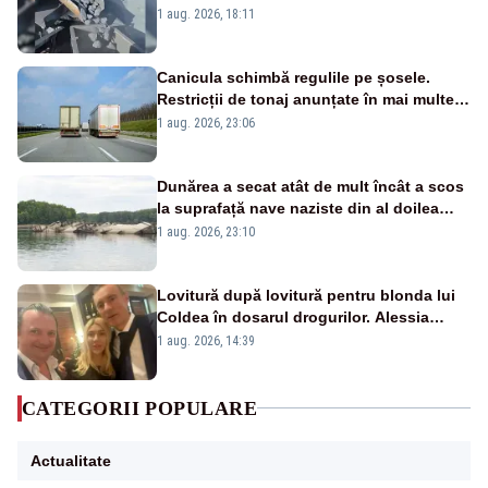
pasează vina în plină criză energetică
1 aug. 2026, 18:11
Canicula schimbă regulile pe șosele.
Restricții de tonaj anunțate în mai multe
județe
1 aug. 2026, 23:06
Dunărea a secat atât de mult încât a scos
la suprafață nave naziste din al doilea
război mondial
1 aug. 2026, 23:10
Lovitură după lovitură pentru blonda lui
Coldea în dosarul drogurilor. Alessia
Păcuraru explică decizia magistraților
1 aug. 2026, 14:39
CATEGORII POPULARE
Actualitate