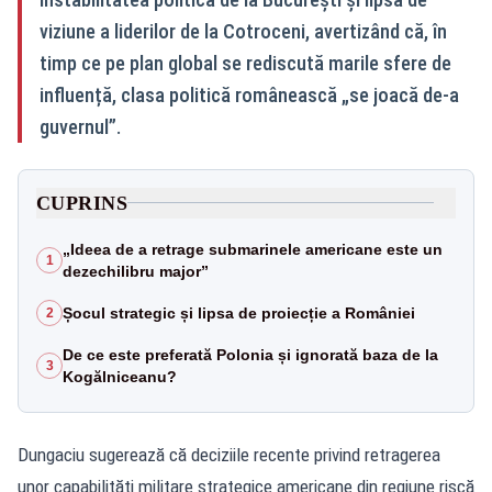
viziune a liderilor de la Cotroceni, avertizând că, în
timp ce pe plan global se rediscută marile sfere de
influență, clasa politică românească „se joacă de-a
guvernul”.
CUPRINS
„Ideea de a retrage submarinele americane este un
1
dezechilibru major”
Șocul strategic și lipsa de proiecție a României
2
De ce este preferată Polonia și ignorată baza de la
3
Kogălniceanu?
Dungaciu sugerează că deciziile recente privind retragerea
unor capabilități militare strategice americane din regiune riscă