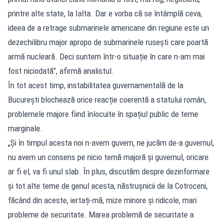
printre alte state, la Ialta. Dar e vorba că se întâmplă ceva,
ideea de a retrage submarinele americane din regiune este un
dezechilibru major apropo de submarinele rusești care poartă
armă nucleară. Deci suntem într-o situație în care n-am mai
fost niciodată”, afirmă analistul.
În tot acest timp, instabilitatea guvernamentală de la
București blochează orice reacție coerentă a statului român,
problemele majore fiind înlocuite în spațiul public de teme
marginale.
„Și în timpul acesta noi n-avem guvern, ne jucăm de-a guvernul,
nu avem un consens pe nicio temă majoră și guvernul, oricare
ar fi el, va fi unul slab. În plus, discutăm despre dezinformare
și tot alte teme de genul acesta, năstrușnicii de la Cotroceni,
făcând din aceste, iertați-mă, mize minore și ridicole, mari
probleme de securitate. Marea problemă de securitate a