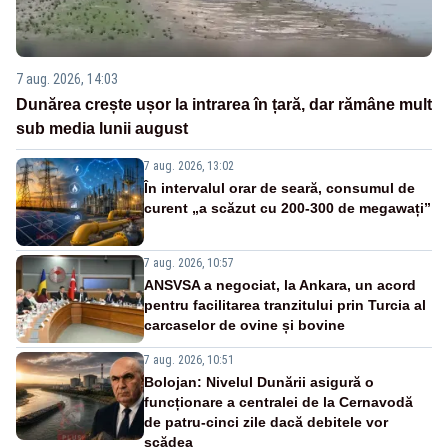
7 aug. 2026, 14:03
Dunărea crește ușor la intrarea în țară, dar rămâne mult
sub media lunii august
7 aug. 2026, 13:02
În intervalul orar de seară, consumul de
curent „a scăzut cu 200-300 de megawați”
7 aug. 2026, 10:57
ANSVSA a negociat, la Ankara, un acord
pentru facilitarea tranzitului prin Turcia al
carcaselor de ovine și bovine
7 aug. 2026, 10:51
Bolojan: Nivelul Dunării asigură o
funcționare a centralei de la Cernavodă
de patru-cinci zile dacă debitele vor
scădea