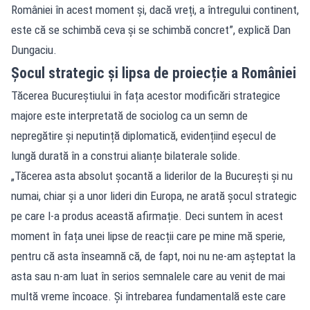
României în acest moment și, dacă vreți, a întregului continent,
este că se schimbă ceva și se schimbă concret”, explică Dan
Dungaciu.
Șocul strategic și lipsa de proiecție a României
Tăcerea Bucureștiului în fața acestor modificări strategice
majore este interpretată de sociolog ca un semn de
nepregătire și neputință diplomatică, evidențiind eșecul de
lungă durată în a construi alianțe bilaterale solide.
„Tăcerea asta absolut șocantă a liderilor de la București și nu
numai, chiar și a unor lideri din Europa, ne arată șocul strategic
pe care l-a produs această afirmație. Deci suntem în acest
moment în fața unei lipse de reacții care pe mine mă sperie,
pentru că asta înseamnă că, de fapt, noi nu ne-am așteptat la
asta sau n-am luat în serios semnalele care au venit de mai
multă vreme încoace. Și întrebarea fundamentală este care