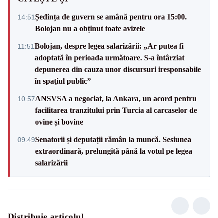
Ședința de guvern se amână pentru ora 15:00.
14:51
Bolojan nu a obținut toate avizele
Bolojan, despre legea salarizării: „Ar putea fi
11:51
adoptată în perioada următoare. S-a întârziat
depunerea din cauza unor discursuri iresponsabile
în spaţiul public”
ANSVSA a negociat, la Ankara, un acord pentru
10:57
facilitarea tranzitului prin Turcia al carcaselor de
ovine și bovine
Senatorii și deputații rămân la muncă. Sesiunea
09:49
extraordinară, prelungită până la votul pe legea
salarizării
Distribuie articolul