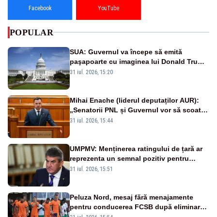
Facebook
YouTube
POPULAR
SUA: Guvernul va începe să emită
paşapoarte cu imaginea lui Donald Trump
începând cu 8 august
31 iul. 2026, 15:20
Mihai Enache (liderul deputaților AUR):
„Senatorii PNL și Guvernul vor să scoată
la vânzare bunuri publice pentru a stinge
31 iul. 2026, 15:44
datoriile pentru vaccinurile Pfizer!”
UMPMV: Menținerea ratingului de țară ar
reprezenta un semnal pozitiv pentru
România. Autoritățile trebuie să continue
31 iul. 2026, 15:51
consolidarea stabilității economice și
financiare
Peluza Nord, mesaj fără menajamente
pentru conducerea FCSB după eliminarea
rușinoasă din Conference League