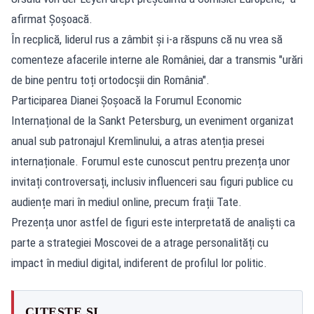
afirmat Șoșoacă.
În recplică, liderul rus a zâmbit și i-a răspuns că nu vrea să
comenteze afacerile interne ale României, dar a transmis "urări
de bine pentru toți ortodocșii din România".
Participarea Dianei Șoșoacă la Forumul Economic
Internațional de la Sankt Petersburg, un eveniment organizat
anual sub patronajul Kremlinului, a atras atenția presei
internaționale. Forumul este cunoscut pentru prezența unor
invitați controversați, inclusiv influenceri sau figuri publice cu
audiențe mari în mediul online, precum frații Tate.
Prezența unor astfel de figuri este interpretată de analiști ca
parte a strategiei Moscovei de a atrage personalități cu
impact în mediul digital, indiferent de profilul lor politic.
CITEȘTE ȘI