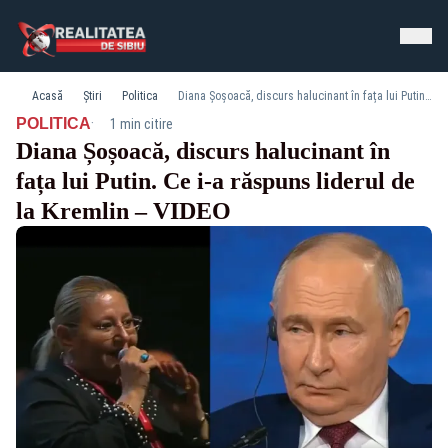
Acasă
Știri
Politica
Diana Șoșoacă, discurs halucinant în fața lui Putin. Ce i-a răspuns liderul de la Kremlin – VIDEO
·
POLITICA
1 min citire
Diana Șoșoacă, discurs halucinant în
fața lui Putin. Ce i-a răspuns liderul de
la Kremlin – VIDEO