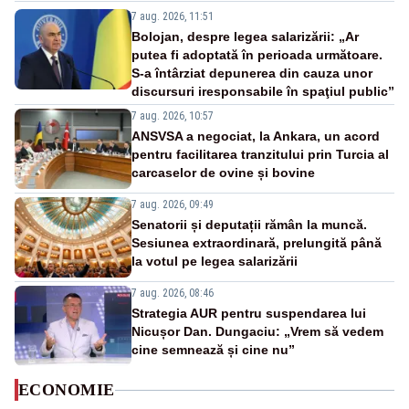
7 aug. 2026, 11:51
Bolojan, despre legea salarizării: „Ar
putea fi adoptată în perioada următoare.
S-a întârziat depunerea din cauza unor
discursuri iresponsabile în spaţiul public”
7 aug. 2026, 10:57
ANSVSA a negociat, la Ankara, un acord
pentru facilitarea tranzitului prin Turcia al
carcaselor de ovine și bovine
7 aug. 2026, 09:49
Senatorii și deputații rămân la muncă.
Sesiunea extraordinară, prelungită până
la votul pe legea salarizării
7 aug. 2026, 08:46
Strategia AUR pentru suspendarea lui
Nicușor Dan. Dungaciu: „Vrem să vedem
cine semnează și cine nu”
ECONOMIE