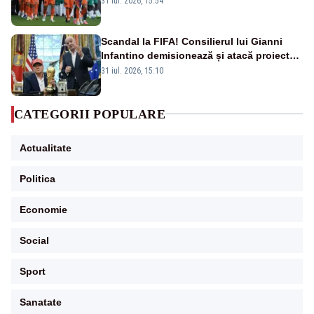
31 iul. 2026, 15:54
Scandal la FIFA! Consilierul lui Gianni
Infantino demisionează și atacă proiectul
privind investitorii străini
31 iul. 2026, 15:10
CATEGORII POPULARE
Actualitate
Politica
Economie
Social
Sport
Sanatate