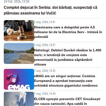
24 feb. 2026, 15:50
Complot dejucat în Serbia: doi bărbați, suspectați că
plănuiau asasinarea lui Vučić
7 aug. 2026, 14:41
Directoarea care a delapidat peste 4,5
milioane lei de la Electrica Serv - trimisă în
judecată
7 aug. 2026, 14:37
Hidrologi: Debitul Dunării rămâne la 1.400
mc/s; o tendință de creștere este
preconizată la jumătatea săptămânii
viitoare
7 aug. 2026, 14:32
eMAG are un singur acționar. Comisia
Europeană a aprobat tranzacția care
schimbă structura gigantului românesc
7 aug. 2026, 14:30
ELCEN oprește preventiv CET Grozăvești
din cauza caniculei. Apa caldă în