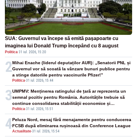
SUA: Guvernul va începe să emită paşapoarte cu
imaginea lui Donald Trump începând cu 8 august
Politica
·
31 iul. 2026, 15:20
2
Mihai Enache (liderul deputaților AUR): „Senatorii PNL și
Guvernul vor să scoată la vânzare bunuri publice pentru
a stinge datoriile pentru vaccinurile Pfizer!”
Politica
-
31 iul. 2026, 15:44
3
UMPMV: Menținerea ratingului de țară ar reprezenta un
semnal pozitiv pentru România. Autoritățile trebuie să
continue consolidarea stabilității economice și
Politica
-
31 iul. 2026, 15:51
financiare
4
Peluza Nord, mesaj fără menajamente pentru conducerea
FCSB după eliminarea rușinoasă din Conference League
Actualitate
-
31 iul. 2026, 15:54