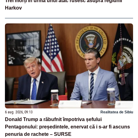
Trei morți în urma unui atac rusesc asupra regiunii
Harkov
6 aug. 2026, 09:13
Realitatea de Sibiu
Donald Trump a răbufnit împotriva șefului
Pentagonului: președintele, enervat că i s-ar fi ascuns
penuria de rachete – SURSE