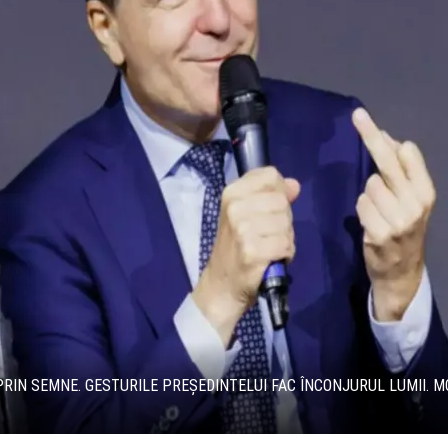
RIN SEMNE. GESTURILE PREȘEDINTELUI FAC ÎNCONJURUL LUMII. M