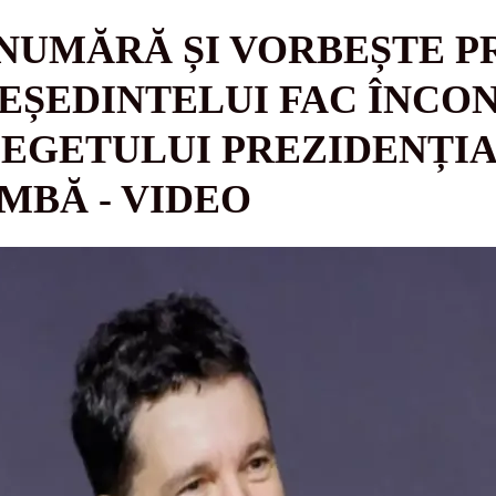
NUMĂRĂ ȘI VORBEȘTE P
EȘEDINTELUI FAC ÎNCON
GETULUI PREZIDENȚIAL
MBĂ - VIDEO