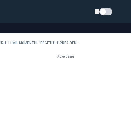
Schimba tema
NICUȘOR DAN NUMĂRĂ ȘI VORBEȘTE PRIN SEMNE. GESTURILE PREȘEDINTELUI FAC ÎNCONJURUL LUMII. MOMENTUL ”DEGETULUI PREZIDENȚIAL”, SURPRINS ÎN IMAGINI BOMBĂ - VIDEO
Advertising