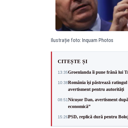
Ilustrație foto: Inquam Photos
CITEȘTE ȘI
Groenlanda îi pune frână lui 
13:35
România își păstrează ratingul 
10:38
avertisment pentru autorități
Nicușor Dan, avertisment după 
08:51
economică”
PSD, replică dură pentru Boloj
15:26