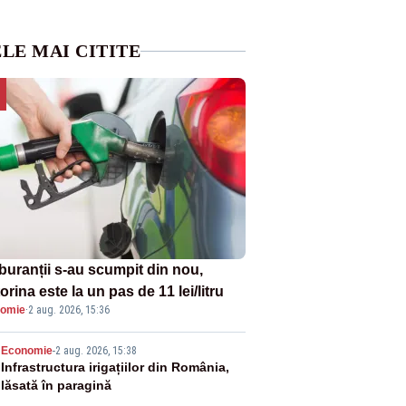
LE MAI CITITE
buranții s-au scumpit din nou,
rina este la un pas de 11 lei/litru
omie
·
2 aug. 2026, 15:36
2
Economie
-
2 aug. 2026, 15:38
Infrastructura irigațiilor din România,
lăsată în paragină