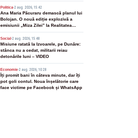
3
Politica
-
2 aug. 2026, 15:42
Ana Maria Păcuraru demască planul lui
Bolojan. O nouă ediție explozivă a
emisiunii „Miza Zilei” la Realitatea
PLUS
4
Social
-
2 aug. 2026, 15:48
Misiune ratată la Izvoarele, pe Dunăre:
stânca nu a cedat, militarii reiau
detonările luni – VIDEO
5
Economie
-
2 aug. 2026, 10:28
Îți promit bani în câteva minute, dar îți
pot goli contul. Noua înșelătorie care
face victime pe Facebook și WhatsApp