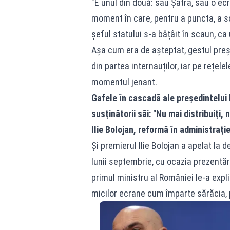
"E unul din două: sau Șatra, sau o e
moment în care, pentru a puncta, a sco
șeful statului s-a bâțâit în scaun, ca 
Așa cum era de așteptat, gestul preș
din partea internauților, iar pe rețele
momentul jenant.
Gafele în cascadă ale președintelui 
susținătorii săi: "Nu mai distribuiți, 
Ilie Bolojan, reformă în administrați
Și premierul Ilie Bolojan a apelat la 
lunii septembrie, cu ocazia prezentării
primul ministru al României le-a explic
micilor ecrane cum împarte sărăcia, 