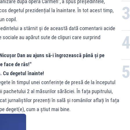
cranizare după opera Carmen", a spus președintele,
s degetul prezidențial la înaintare. În tot acest timp,
un copil.
edintelui a stârnit și de această dată comentarii acide
le sociale au apărut sute de clipuri care surprind
Nicușor Dan au ajuns să-i îngrozească până și pe
ne face de râs!"
e. Cu degetul înainte!
degete în timpul unei conferințe de presă de la începutul
 pachetului 2 al măsurilor sărăciei. În fața pupitrului,
at jurnaliștilor prezenți în sală și românilor aflați în fața
pe deget(e), cum a știut mai bine.