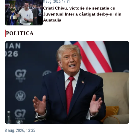
8 aug. 2026, 17:31
Cristi Chivu, victorie de senzație cu
Juventus! Inter a câștigat derby-ul din
Australia
POLITICA
8 aug. 2026, 13:35