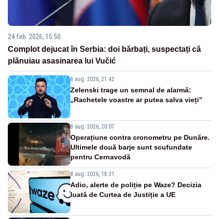
24 feb. 2026, 15:50
Complot dejucat în Serbia: doi bărbați, suspectați că
plănuiau asasinarea lui Vučić
8 aug. 2026, 21:42
Zelenski trage un semnal de alarmă:
„Rachetele voastre ar putea salva vieți”
8 aug. 2026, 20:07
Operațiune contra cronometru pe Dunăre.
Ultimele două barje sunt scufundate
pentru Cernavodă
8 aug. 2026, 18:31
Adio, alerte de poliție pe Waze? Decizia
luată de Curtea de Justiție a UE