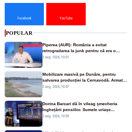
Facebook
YouTube
POPULAR
Piperea (AUR): România a evitat
retrogradarea la junk pentru că era o
catastrofă pentru bănci și fondurile de
2 aug. 2026, 10:01
pensii
Mobilizare masivă pe Dunăre, pentru
salvarea producției la Cernavodă. Armata
va detona o stâncă și va devia apa
2 aug. 2026, 10:07
fluviului - IMAGINI AERIENE
Dorina Barcari dă în vileag șmecheria
înghețării pensiilor. Sumele uriașe
pierdute de fiecare român
2 aug. 2026, 10:09