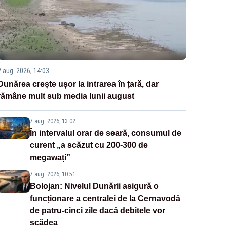
7 aug. 2026, 14:03
Dunărea crește ușor la intrarea în țară, dar
rămâne mult sub media lunii august
7 aug. 2026, 13:02
În intervalul orar de seară, consumul de
curent „a scăzut cu 200-300 de
megawați”
7 aug. 2026, 10:51
Bolojan: Nivelul Dunării asigură o
funcționare a centralei de la Cernavodă
de patru-cinci zile dacă debitele vor
scădea