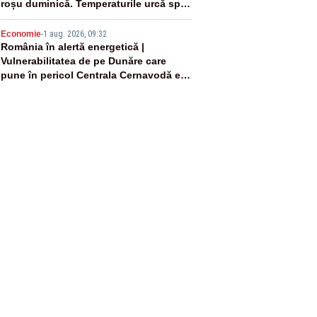
roșu duminică. Temperaturile urcă spre
40°C
5
Economie
-
1 aug. 2026, 09:32
România în alertă energetică |
Vulnerabilitatea de pe Dunăre care
pune în pericol Centrala Cernavodă era
cunoscută de pe vremea lui Ceaușescu