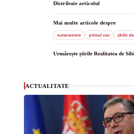
Distribuie articolul
Mai multe articole despre
eutanasiere
primul caz
țările de
Urmărește știrile Realitatea de Sib
ACTUALITATE