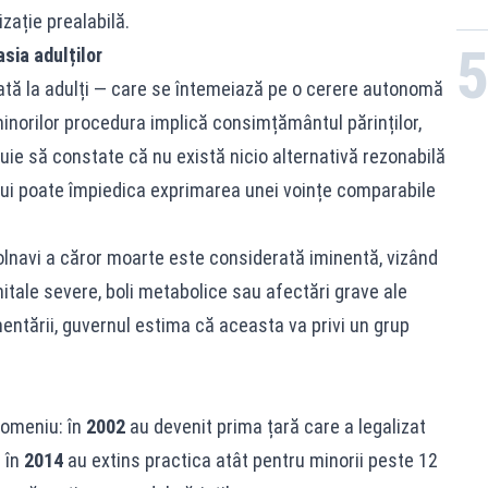
izație prealabilă.
sia adulților
ată la adulți — care se întemeiază pe o cerere autonomă
 minorilor procedura implică consimțământul părinților,
buie să constate că nu există nicio alternativă rezonabilă
ului poate împiedica exprimarea unei voințe comparabile
bolnavi a căror moarte este considerată iminentă, vizând
tale severe, boli metabolice sau afectări grave ale
entării, guvernul estima că aceasta va privi un grup
domeniu: în
2002
au devenit prima țară care a legalizat
r în
2014
au extins practica atât pentru minorii peste 12