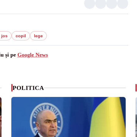
 jos
copil
lege
iu și pe
Google News
POLITICA