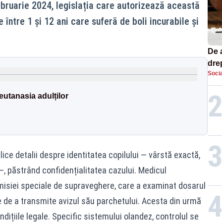
ebruarie 2024, legislația care autorizează această
 între 1 și 12 ani care suferă de boli incurabile și
De 
dre
Socia
str
eutanasia adulților
ice detalii despre identitatea copilului — vârstă exactă,
, păstrând confidențialitatea cazului. Medicul
misiei speciale de supraveghere, care a examinat dosarul
e de a transmite avizul său parchetului. Acesta din urmă
dițiile legale. Specific sistemului olandez, controlul se