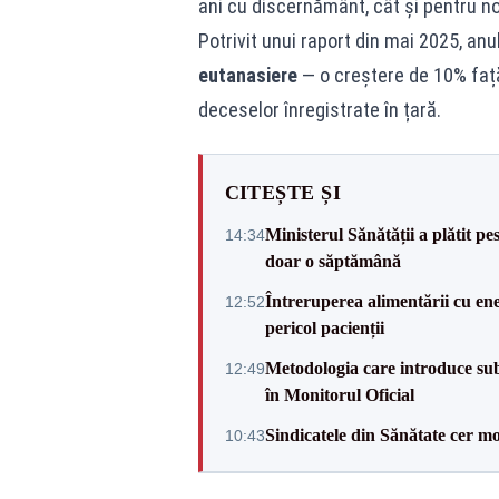
ani cu discernământ, cât și pentru no
Potrivit unui raport din mai 2025, anu
eutanasiere
— o creștere de 10% față
deceselor înregistrate în țară.
CITEȘTE ȘI
Ministerul Sănătății a plătit pe
14:34
doar o săptămână
Întreruperea alimentării cu ene
12:52
pericol pacienții
Metodologia care introduce sub
12:49
în Monitorul Oficial
Sindicatele din Sănătate cer mo
10:43