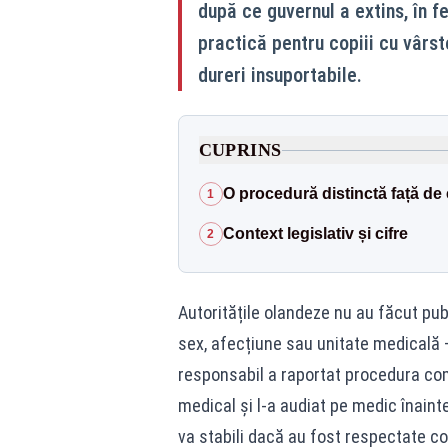
după ce guvernul a extins, în f
practică pentru copiii cu vârste
dureri insuportabile.
CUPRINS
O procedură distinctă față de 
1
Context legislativ și cifre
2
Autoritățile olandeze nu au făcut publ
sex, afecțiune sau unitate medicală —
responsabil a raportat procedura co
medical și l-a audiat pe medic înaint
va stabili dacă au fost respectate con