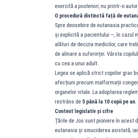
exercită
a posteriori
, nu printr-o autor
O procedură distinctă față de eutana
Spre deosebire de eutanasia practic
și explicită a pacientului —, în cazul
alături de decizia medicilor, care tre
de alinare a suferinței. Vârsta copil
cu cea a unui adult.
Legea se aplică strict copiilor grav 
afecțiuni precum malformații congeni
organelor vitale. La adoptarea reglem
restrâns de
5 până la 10 copii pe an
.
Context legislativ și cifre
Țările de Jos sunt pioniere în acest 
eutanasia și sinuciderea asistată, ia