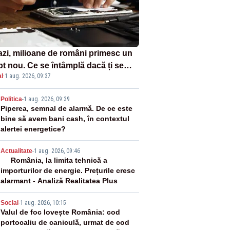
azi, milioane de români primesc un
pt nou. Ce se întâmplă dacă ți se
l
·
1 aug. 2026, 09:37
ică un produs
2
Politica
-
1 aug. 2026, 09:39
Piperea, semnal de alarmă. De ce este
bine să avem bani cash, în contextul
alertei energetice?
3
Actualitate
-
1 aug. 2026, 09:46
România, la limita tehnică a
importurilor de energie. Prețurile cresc
alarmant - Analiză Realitatea Plus
4
Social
-
1 aug. 2026, 10:15
Valul de foc lovește România: cod
portocaliu de caniculă, urmat de cod