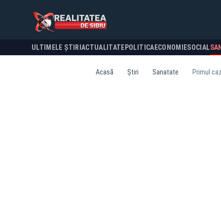
ULTIMELE ȘTIRI
ACTUALITATE
POLITICA
ECONOMIE
SOCIAL
SA
Acasă
Știri
Sanatate
Primul caz