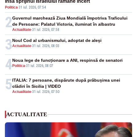
însă sprijinul Israelului rămâne incert
Politica
·
31 iul. 2026, 07:54
2
Guvernul marchează Ziua Mondială împotriva Traficului
de Persoane: Palatul Victoria, iluminat în albastru
Actualitate
-
31 iul. 2026, 07:58
3
Noul Cod al urbanismului, adoptat de aleși
Actualitate
-
31 iul. 2026, 08:03
4
Noua lege de funcționare a ANI, respinsă de senatori
Politica
-
31 iul. 2026, 08:07
5
ITALIA: 7 persoane, dispărute după prăbușirea unei
clădiri în Sicilia | VIDEO
Actualitate
-
31 iul. 2026, 07:50
ACTUALITATE