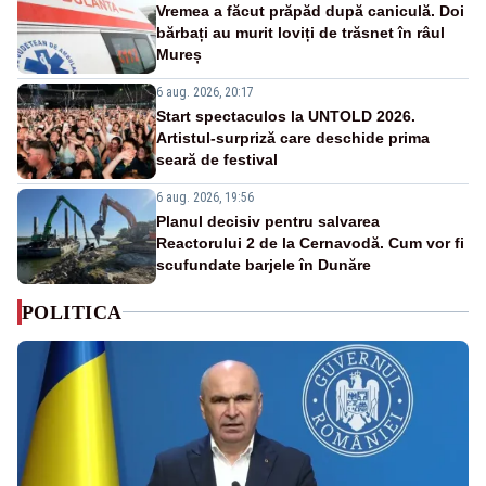
Vremea a făcut prăpăd după caniculă. Doi
bărbați au murit loviți de trăsnet în râul
Mureș
6 aug. 2026, 20:17
Start spectaculos la UNTOLD 2026.
Artistul-surpriză care deschide prima
seară de festival
6 aug. 2026, 19:56
Planul decisiv pentru salvarea
Reactorului 2 de la Cernavodă. Cum vor fi
scufundate barjele în Dunăre
POLITICA