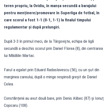
teren propriu, la Ovidiu, în manșa secundă a barajului
pentru menținere/promovare în Superliga de fotbal, în
care scorul a fost 1-1 (0-1, 1-1) la finalul timpului
regulamentar și după prelungiri.
După 3-3 în primul meci, de la Târgoviște, echipa de ligă
secundă a deschis scorul prin Daniel Florea (8), din centrarea
lui Mădălin Martac.
Farul a egalat prin Eduard Radaslavescu (56), cu un șut din
marginea careului, după o minge respinsă greșit de Daniel
Celea.
Constănțenii au avut două bare, prin Denis Alibec (87) și Ionuț
Cojocaru (108).