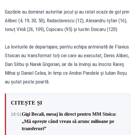
Gazdele au dominat autoritar jocul și au ratat ocazii de gol prin
Alibec (4, 19, 30, 50), Radaslavescu (12), Alexandru Ișfan (16),
Ionuț Vînă (26, 109), Cojocaru (95) și Iustin Doicaru (120).
La loviturile de departajare, pentru echipa antrenată de Flavius
Stoican au transformat toți cei care au executat, Denis Alibec,
Dan Sîrbu și Narek Grigorian, iar de la învinși au înscris Rareș
Mihai și Daniel Celea, în timp ce Andrei Pandele și Iulian Roșu
au șutat peste poartă.
CITEȘTE ȘI
Gigi Becali, mesaj în direct pentru MM Stoica:
18:51
„Mă oprește când vreau să arunc milioane pe
transferuri”