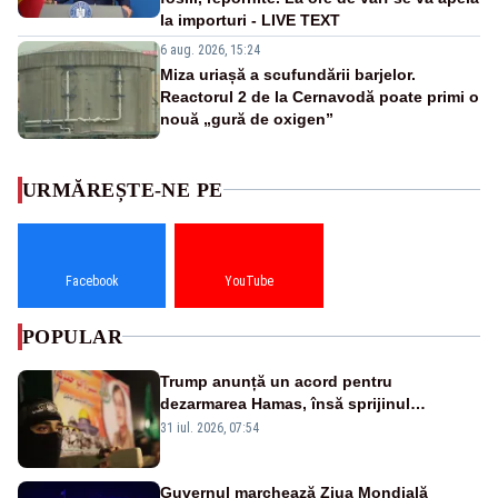
la importuri - LIVE TEXT
6 aug. 2026, 15:24
Miza uriașă a scufundării barjelor.
Reactorul 2 de la Cernavodă poate primi o
nouă „gură de oxigen”
URMĂREȘTE-NE PE
Facebook
YouTube
POPULAR
Trump anunță un acord pentru
dezarmarea Hamas, însă sprijinul
Israelului rămâne incert
31 iul. 2026, 07:54
Guvernul marchează Ziua Mondială