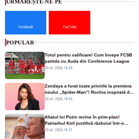
URMĂREȘTE-NE PE
Facebook
YouTube
POPULAR
Totul pentru calificare! Cum începe FCSB
partida cu Auda din Conference League
30 iul. 2026, 18:26
Zendaya a furat toate privirile la premiera
noului „Spider-Man”! Rochia inspirată de
pânza de păianjen a făcut senzație
30 iul. 2026, 18:56
Aliatul lui Putin revine în prim-plan!
Patriarhul Kiril justifică războiul într-o
nouă carte
30 iul. 2026, 19:27