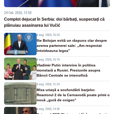
24 feb. 2026, 15:50
Complot dejucat în Serbia: doi bărbați, suspectați că
plănuiau asasinarea lui Vučić
6 aug. 2026, 16:34
Ilie Bolojan evită un răspuns clar despre
averea partenerei sale: „Am respectat
întotdeauna legea”
6 aug. 2026, 16:14
Vladimir Putin intervine în politica
monetară a Rusiei. Presiunile asupra
Băncii Centrale se intensifică
6 aug. 2026, 15:24
Miza uriașă a scufundării barjelor.
Reactorul 2 de la Cernavodă poate primi o
nouă „gură de oxigen”
6 aug. 2026, 14:38