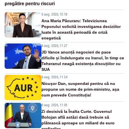
pregătire pentru riscuri
6 aug. 2026, 15:18
Ana Maria Păcuraru: Televiziunea
Poporului solicită investigarea deciziilor
luate în această perioadă de criză
enegetică
6 aug. 2026, 11:27
JD Vance anunță negocieri de pace
dificile și îndelungate cu Iranul, în timp ce
Teheranul neagă existența discuțiilor cu
SUA
6 aug. 2026, 11:24
Nicușor Dan, suspendat pentru că nu
propune un nume de prim-ministru, așa
cum prevede Constituția!
6 aug. 2026, 11:05
Zi decisivă la Înalta Curte. Guvernul
Bolojan află astăzi dacă trebuie să
plătească aproape un miliard de euro
grefierilor