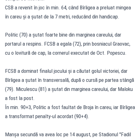
CSB a revenit în joc în min. 64, când Bîrligea a preluat mingea
în careu și a șutat de la 7 metri, reducând din handicap.
Politic (70) a șutat foarte bine din marginea careului, dar
portarul a respins. FCSB a egala (72), prin bosniacul Graovac,
cu o lovitură de cap, la cornerul executat de Oct. Popescu.
FCSB a dominat finalul jocului și a căutat golul victoriei, dar
Bîrligea a șutat în transversală, după o cursă pe partea stângă
(79). Miculescu (81) a șutat din marginea careului, dar Maloku
a fost la post.
În min. 90+3, Politic a fost faultat de Broja în careu, iar Bîrligea
a transformat penalty-ul acordat (90+4).
Manșa secundă va avea loc pe 14 august, pe Stadionul ''Fadil