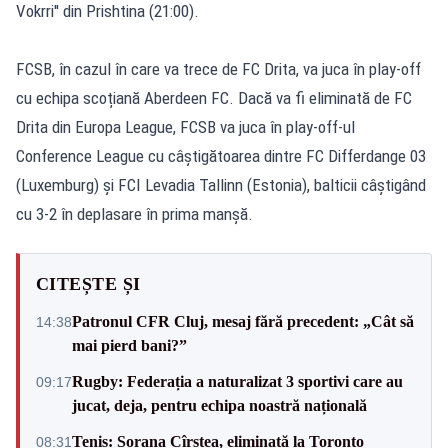
Vokrri'' din Prishtina (21:00).
FCSB, în cazul în care va trece de FC Drita, va juca în play-off
cu echipa scoțiană Aberdeen FC. Dacă va fi eliminată de FC
Drita din Europa League, FCSB va juca în play-off-ul
Conference League cu câștigătoarea dintre FC Differdange 03
(Luxemburg) și FCI Levadia Tallinn (Estonia), balticii câștigând
cu 3-2 în deplasare în prima manșă.
CITEȘTE ȘI
Patronul CFR Cluj, mesaj fără precedent: „Cât să
14:38
mai pierd bani?”
Rugby: Federația a naturalizat 3 sportivi care au
09:17
jucat, deja, pentru echipa noastră națională
Tenis: Sorana Cîrstea, eliminată la Toronto
08:31