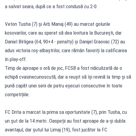
a salvat seara, după ce a fost condusă cu 2-0.
Veton Tusha (7) și Arb Manaj (49) au marcat golurile
kosovarilor, care au sperat să dea lovitura la București, dar
Daniel Bîrligea (64, 90+4 - penalty) și Danijel Graovac (72) au
adus victoria roș-albaștrilor, care rămân favoriți la calificarea
în play-off.
Timp de aproape o oră de joc, FCSB a fost ridiculizată de o
echipă cvasinecunoscută, dar a reușit să își revină la timp și să
pună capăt unei serii de patru eșecuri consecutive în toate
competițiile.
FC Drita a marcat la prima sa oportunitate (7), prin Tusha, cu
un șut de la 14 metri. Oaspeții au fost aproape de a-și dubla
avantajul, dar șutul lui Limaj (19), fost jucător la FC