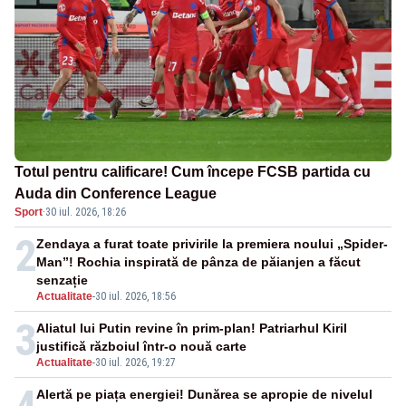
Totul pentru calificare! Cum începe FCSB partida cu
Auda din Conference League
Sport
·
30 iul. 2026, 18:26
2
Zendaya a furat toate privirile la premiera noului „Spider-
Man”! Rochia inspirată de pânza de păianjen a făcut
senzație
Actualitate
-
30 iul. 2026, 18:56
3
Aliatul lui Putin revine în prim-plan! Patriarhul Kiril
justifică războiul într-o nouă carte
Actualitate
-
30 iul. 2026, 19:27
Alertă pe piața energiei! Dunărea se apropie de nivelul