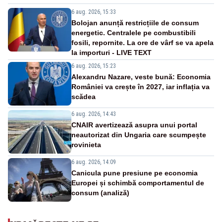
6 aug. 2026, 15:33
Bolojan anunță restricțiile de consum
energetic. Centralele pe combustibili
fosili, repornite. La ore de vârf se va apela
la importuri - LIVE TEXT
6 aug. 2026, 15:23
Alexandru Nazare, veste bună: Economia
României va crește în 2027, iar inflația va
scădea
6 aug. 2026, 14:43
CNAIR avertizează asupra unui portal
neautorizat din Ungaria care scumpește
rovinieta
6 aug. 2026, 14:09
Canicula pune presiune pe economia
Europei și schimbă comportamentul de
consum (analiză)