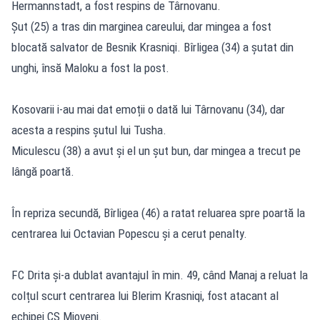
Hermannstadt, a fost respins de Târnovanu.
Șut (25) a tras din marginea careului, dar mingea a fost
blocată salvator de Besnik Krasniqi. Bîrligea (34) a șutat din
unghi, însă Maloku a fost la post.
Kosovarii i-au mai dat emoții o dată lui Târnovanu (34), dar
acesta a respins șutul lui Tusha.
Miculescu (38) a avut și el un șut bun, dar mingea a trecut pe
lângă poartă.
În repriza secundă, Bîrligea (46) a ratat reluarea spre poartă la
centrarea lui Octavian Popescu și a cerut penalty.
FC Drita și-a dublat avantajul în min. 49, când Manaj a reluat la
colțul scurt centrarea lui Blerim Krasniqi, fost atacant al
echipei CS Mioveni.