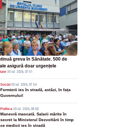
tinuă greva în Sănătate. 500 de
tale asigură doar urgențele
tate
·
30 iul. 2026, 07:51
2
Social
-
30 iul. 2026, 07:54
Fermierii ies în stradă, astăzi, în fața
Guvernului!
3
Politica
-
30 iul. 2026, 08:00
Manevră mascată. Salarii mărite în
secret la Ministerul Dezvoltării în timp
ce medicii ies în stradă