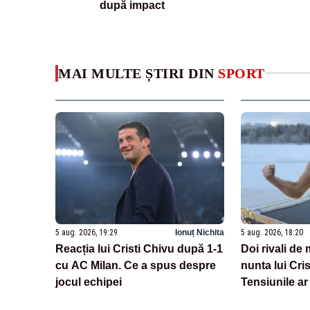
după impact
MAI MULTE ȘTIRI DIN
SPORT
5 aug. 2026, 19:29
Ionuț Nichita
5 aug. 2026, 18:20
Reacția lui Cristi Chivu după 1-1
Doi rivali de m
cu AC Milan. Ce a spus despre
nunta lui Cri
jocul echipei
Tensiunile a