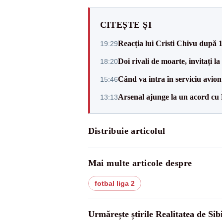
CITEȘTE ȘI
Reacția lui Cristi Chivu după 
19:29
Doi rivali de moarte, invitați 
18:20
Când va intra în serviciu avi
15:46
Arsenal ajunge la un acord cu
13:13
Distribuie articolul
Mai multe articole despre
fotbal liga 2
Urmărește știrile Realitatea de Sib