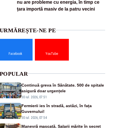
nu are probleme cu energia, în timp ce
țara importă masiv de la patru vecini
URMĂREȘTE-NE PE
Facebook
YouTube
POPULAR
Continuă greva în Sănătate. 500 de spitale
asigură doar urgențele
30 iul. 2026, 07:51
Fermierii ies în stradă, astăzi, în fața
Guvernului!
30 iul. 2026, 07:54
Manevră mascată. Salarii mărite în secret