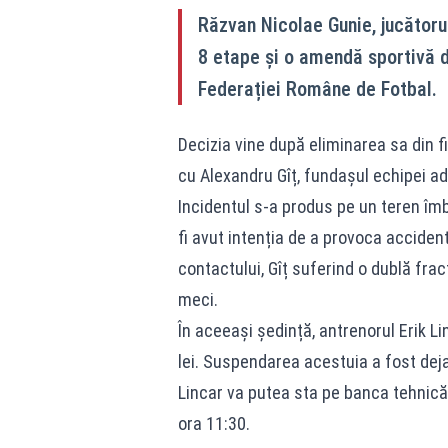
Răzvan Nicolae Gunie, jucătoru
8 etape și o amendă sportivă d
Federației Române de Fotbal.
Decizia vine după eliminarea sa din fi
cu Alexandru Gîț, fundașul echipei a
Incidentul s-a produs pe un teren îmbi
fi avut intenția de a provoca acciden
contactului, Gîț suferind o dublă frac
meci.
În aceeași ședință, antrenorul Erik 
lei. Suspendarea acestuia a fost deja 
Lincar va putea sta pe banca tehnică
ora 11:30.