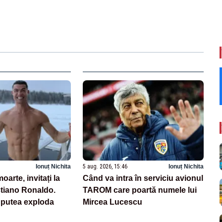
Ionuț Nichita
5 aug. 2026, 15:46
Ionuț Nichita
oarte, invitați la
Când va intra în serviciu avionul
stiano Ronaldo.
TAROM care poartă numele lui
r putea exploda
Mircea Lucescu