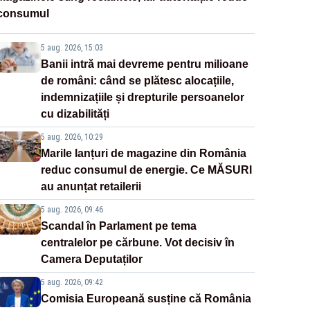
consumul
5 aug. 2026, 15:03
Banii intră mai devreme pentru milioane
de români: când se plătesc alocațiile,
indemnizațiile și drepturile persoanelor
cu dizabilități
5 aug. 2026, 10:29
Marile lanțuri de magazine din România
reduc consumul de energie. Ce MĂSURI
au anunțat retailerii
5 aug. 2026, 09:46
Scandal în Parlament pe tema
centralelor pe cărbune. Vot decisiv în
Camera Deputaților
5 aug. 2026, 09:42
Comisia Europeană susține că România