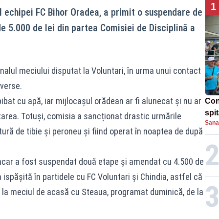
1
l echipei FC Bihor Oradea, a primit o suspendare de
e 5.000 de lei din partea Comisiei de Disciplină a
nalul meciului disputat la Voluntari, în urma unui contact
dverse.
bat cu apă, iar mijlocașul orădean ar fi alunecat și nu ar
Con
spi
tarea. Totuși, comisia a sancționat drastic urmările
Sana
tură de tibie și peroneu și fiind operat în noaptea de după
Lincar a fost suspendat două etape și amendat cu 4.500 de
ispășită în partidele cu FC Voluntari și Chindia, astfel că
 la meciul de acasă cu Steaua, programat duminică, de la