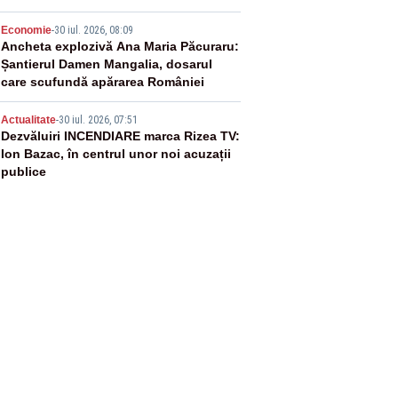
4
Economie
-
30 iul. 2026, 08:09
Ancheta explozivă Ana Maria Păcuraru:
Șantierul Damen Mangalia, dosarul
care scufundă apărarea României
5
Actualitate
-
30 iul. 2026, 07:51
Dezvăluiri INCENDIARE marca Rizea TV:
Ion Bazac, în centrul unor noi acuzații
publice