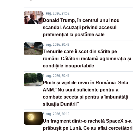
5 aug. 2026, 21:52
Donald Trump, în centrul unui nou
scandal. Acuzații privind accesul
preferențial la postările sale
5 aug. 2026, 20:49
Trenurile care îi scot din sărite pe
români. Călătorii reclamă aglomerația și
condițiile insuportabile
5 aug. 2026, 20:47
Ploile și vijeliile revin în România. Șefa
ANM:”Nu sunt suficiente pentru a
combate seceta și pentru a îmbunătăți
situația Dunării”
5 aug. 2026, 20:19
Un fragment dintr-o rachetă SpaceX s-a
prăbușit pe Lună. Ce au aflat cercetători