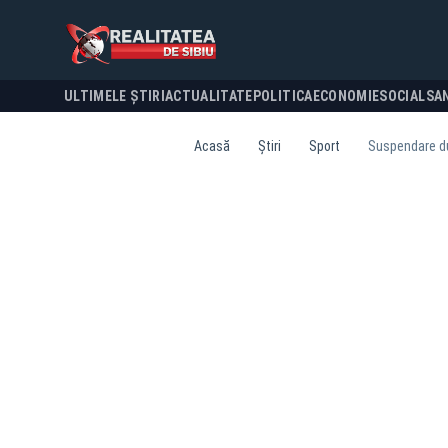
ULTIMELE ȘTIRI
ACTUALITATE
POLITICA
ECONOMIE
SOCIAL
SA
Acasă
Știri
Sport
Suspendare du