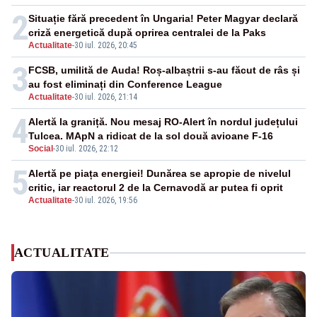
2
Situație fără precedent în Ungaria! Peter Magyar declară
criză energetică după oprirea centralei de la Paks
Actualitate
-
30 iul. 2026, 20:45
3
FCSB, umilită de Auda! Roș-albaștrii s-au făcut de râs și
au fost eliminați din Conference League
Actualitate
-
30 iul. 2026, 21:14
4
Alertă la graniță. Nou mesaj RO-Alert în nordul județului
Tulcea. MApN a ridicat de la sol două avioane F-16
Social
-
30 iul. 2026, 22:12
5
Alertă pe piața energiei! Dunărea se apropie de nivelul
critic, iar reactorul 2 de la Cernavodă ar putea fi oprit
Actualitate
-
30 iul. 2026, 19:56
ACTUALITATE