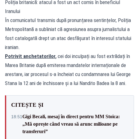
Poliția britanică: atacul a fost un act comis în beneficiul
Iranului
În comunicatul transmis după pronunțarea sentințelor, Poliția
Metropolitană a subliniat că agresiunea asupra jurnalistului a
fost catalogată drept un atac desfășurat în interesul statului
iranian.
Potrivit anchetatorilor,
cei doi inculpați au fost extrădați în
Marea Britanie după emiterea mandatelor internaționale de
arestare, iar procesul s-a încheiat cu condamnarea lui George
Stana la 12 ani de închisoare și a lui Nandito Badea la 8 ani.
CITEȘTE ȘI
Gigi Becali, mesaj în direct pentru MM Stoica:
18:51
„Mă oprește când vreau să arunc milioane pe
transferuri”