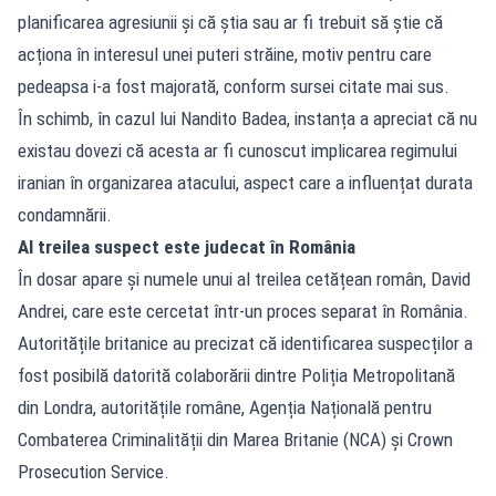
planificarea agresiunii și că știa sau ar fi trebuit să știe că
acționa în interesul unei puteri străine, motiv pentru care
pedeapsa i-a fost majorată, conform sursei citate mai sus.
În schimb, în cazul lui Nandito Badea, instanța a apreciat că nu
existau dovezi că acesta ar fi cunoscut implicarea regimului
iranian în organizarea atacului, aspect care a influențat durata
condamnării.
Al treilea suspect este judecat în România
În dosar apare și numele unui al treilea cetățean român, David
Andrei, care este cercetat într-un proces separat în România.
Autoritățile britanice au precizat că identificarea suspecților a
fost posibilă datorită colaborării dintre Poliția Metropolitană
din Londra, autoritățile române, Agenția Națională pentru
Combaterea Criminalității din Marea Britanie (NCA) și Crown
Prosecution Service.