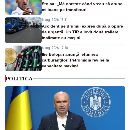
Stoica: „Mă oprește când vreau să arunc
milioane pe transferuri”
6 aug. 2026, 18:11
Accident pe drumul expres după o oprire
de urgență. Un TIR a lovit două trailere
încărcate cu mașini
6 aug. 2026, 17:38
Ilie Bolojan anunță ieftinirea
carburanților: Petromidia revine la
capacitate maximă
POLITICA