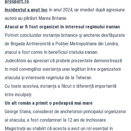
prosport.ro
.
Incidentul a avut loc
în anul 2024, iar imediat după agresiune
autorii au părăsit Marea Britanie.
Atacul ar fi fost organizat în interesul regimului iranian
Potrivit concluziilor instanței britanice și anchetei desfășurate
de Brigada Antiteroristă a Poliției Metropolitane din Londra,
atacul a fost comis în beneficiul statului iranian.
Judecătorii au apreciat că probele prezentate demonstrează
în mod convingător existența unei legături între organizatorii
atacului și interesele regimului de la Teheran.
Cu toate acestea, instanța a făcut o diferență importantă
între inculpați.
Un alt român a primit o pedeapsă mai mare
George Stana, considerat de anchetatori principalul organizator
al atacului, a fost condamnat la 12 ani de închisoare.
Magistrații au stabilit că acesta a avut un rol esențial în