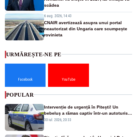
scădea
6 aug. 2026, 14:43
CNAIR avertizează asupra unui portal
neautorizat din Ungaria care scumpește
rovinieta
URMĂREȘTE-NE PE
Facebook
YouTube
POPULAR
Intervenție de urgență în Pitești! Un
bebeluș a rămas captiv într-un autoturism
din cauza unei defecțiuni
30 iul. 2026, 20:33