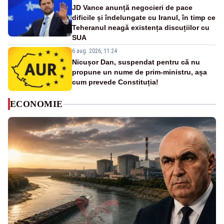
JD Vance anunță negocieri de pace
dificile și îndelungate cu Iranul, în timp ce
Teheranul neagă existența discuțiilor cu
SUA
6 aug. 2026, 11:24
Nicușor Dan, suspendat pentru că nu
propune un nume de prim-ministru, așa
cum prevede Constituția!
ECONOMIE