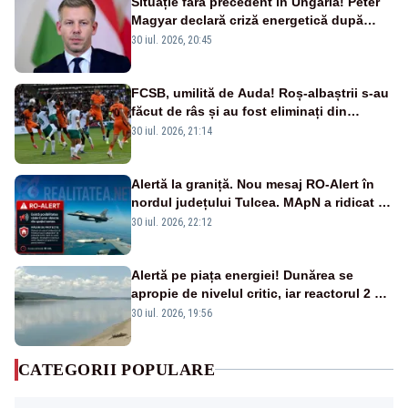
Situație fără precedent în Ungaria! Peter
Magyar declară criză energetică după
oprirea centralei de la Paks
30 iul. 2026, 20:45
FCSB, umilită de Auda! Roș-albaștrii s-au
făcut de râs și au fost eliminați din
Conference League
30 iul. 2026, 21:14
Alertă la graniță. Nou mesaj RO-Alert în
nordul județului Tulcea. MApN a ridicat de
la sol două avioane F-16
30 iul. 2026, 22:12
Alertă pe piața energiei! Dunărea se
apropie de nivelul critic, iar reactorul 2 de
la Cernavodă ar putea fi oprit
30 iul. 2026, 19:56
CATEGORII POPULARE