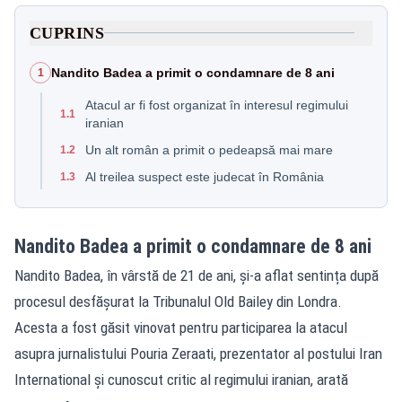
CUPRINS
Nandito Badea a primit o condamnare de 8 ani
1
Atacul ar fi fost organizat în interesul regimului
1.1
iranian
Un alt român a primit o pedeapsă mai mare
1.2
Al treilea suspect este judecat în România
1.3
Nandito Badea a primit o condamnare de 8 ani
Nandito Badea, în vârstă de 21 de ani, și-a aflat sentința după
procesul desfășurat la Tribunalul Old Bailey din Londra.
Acesta a fost găsit vinovat pentru participarea la atacul
asupra jurnalistului Pouria Zeraati, prezentator al postului Iran
International și cunoscut critic al regimului iranian, arată