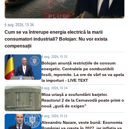
6 aug. 2026, 15:36
Cum se va întrerupe energia electrică la marii
consumatori industriali? Bolojan: Nu vor exista
compensații
6 aug. 2026, 15:33
Bolojan anunță restricțiile de consum
energetic. Centralele pe combustibili
fosili, repornite. La ore de vârf se va apela
la importuri - LIVE TEXT
6 aug. 2026, 15:24
Miza uriașă a scufundării barjelor.
Reactorul 2 de la Cernavodă poate primi o
nouă „gură de oxigen”
6 aug. 2026, 15:23
Alexandru Nazare, veste bună: Economia
României va crește în 2027, iar inflația va