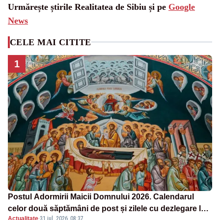
Urmărește știrile Realitatea de Sibiu și pe
Google
News
CELE MAI CITITE
1
Postul Adormirii Maicii Domnului 2026. Calendarul
celor două săptămâni de post și zilele cu dezlegare la
Actualitate
·
31 iul. 2026, 08:37