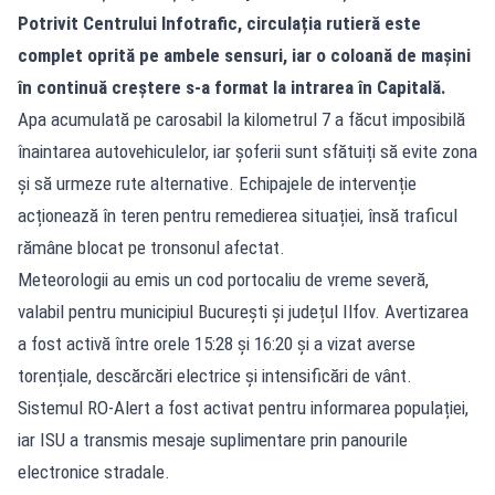
Potrivit Centrului Infotrafic, circulația rutieră este
complet oprită pe ambele sensuri, iar o coloană de mașini
în continuă creștere s-a format la intrarea în Capitală.
Apa acumulată pe carosabil la kilometrul 7 a făcut imposibilă
înaintarea autovehiculelor, iar șoferii sunt sfătuiți să evite zona
și să urmeze rute alternative. Echipajele de intervenție
acționează în teren pentru remedierea situației, însă traficul
rămâne blocat pe tronsonul afectat.
Meteorologii au emis un cod portocaliu de vreme severă,
valabil pentru municipiul București și județul Ilfov. Avertizarea
a fost activă între orele 15:28 și 16:20 și a vizat averse
torențiale, descărcări electrice și intensificări de vânt.
Sistemul RO-Alert a fost activat pentru informarea populației,
iar ISU a transmis mesaje suplimentare prin panourile
electronice stradale.