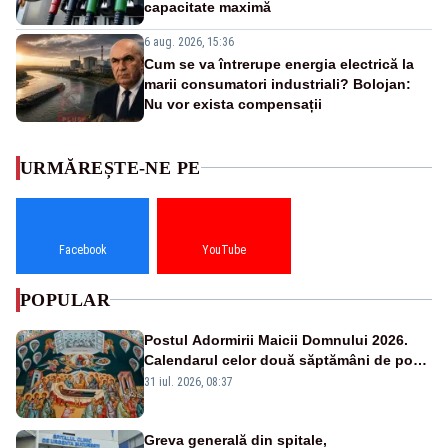
capacitate maximă
6 aug. 2026, 15:36
Cum se va întrerupe energia electrică la
marii consumatori industriali? Bolojan:
Nu vor exista compensații
URMĂREȘTE-NE PE
Facebook
YouTube
POPULAR
Postul Adormirii Maicii Domnului 2026.
Calendarul celor două săptămâni de post
și zilele cu dezlegare la pește
31 iul. 2026, 08:37
Greva generală din spitale,