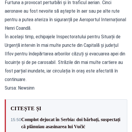
Furtuna a provocat perturbări și în traficul aerian. Cinci
aeronave au fost nevoite să aștepte în aer sau pe alte rute
pentru a putea ateriza în siguranță pe Aeroportul Internațional
Henri Coandă.
În același timp, echipajele Inspectoratului pentru Situații de
Urgență intervin în mai multe puncte din Capitală și județul
Ilfov pentru îndepărtarea arborilor căzuți și evacuarea apei din
locuințe și de pe carosabil. Străzile din mai multe cartiere au
fost parțial inundate, iar circulația în oraș este afectată în
continuare.
Sursa: Newsinn
CITEȘTE ȘI
Complot dejucat în Serbia: doi bărbați, suspectați
15:50
că plănuiau asasinarea lui Vučić