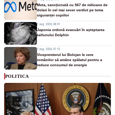
Meta, sancționată cu 567 de milioane de
dolari în cel mai sever verdict pe tema
siguranței copiilor
7 aug. 2026, 08:01
Japonia ordonă evacuări în așteptarea
taifunului Dolphin
7 aug. 2026, 07:15
Vicepremierul lui Bolojan le cere
românilor să amâne spălatul pentru a
reduce consumul de energie
POLITICA