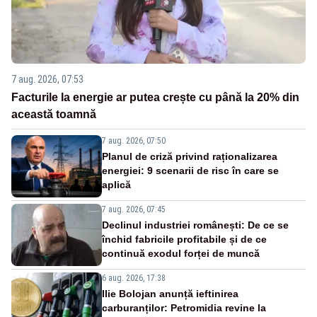
7 aug. 2026, 07:53
Facturile la energie ar putea crește cu până la 20% din
această toamnă
7 aug. 2026, 07:50
Planul de criză privind raționalizarea
energiei: 9 scenarii de risc în care se
aplică
7 aug. 2026, 07:45
Declinul industriei românești: De ce se
închid fabricile profitabile și de ce
continuă exodul forței de muncă
6 aug. 2026, 17:38
Ilie Bolojan anunță ieftinirea
carburanților: Petromidia revine la