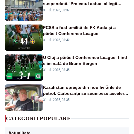
suspendată.”Proiectul actual al legii
salarizării nu mai există pentru noi”
31 iul. 2026, 08:37
FCSB a fost umilită de FK Auda și a
părăsit Conference League
31 iul. 2026, 08:42
U Cluj a părăsit Conference League, fiind
eliminată de Brann Bergen
31 iul. 2026, 08:45
Kazahstan oprește din nou livrările de
petrol. Carburanții se scumpesc accelerat,
iar românii plătesc nota de plată
31 iul. 2026, 08:35
CATEGORII POPULARE
Actualitate