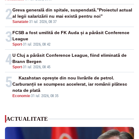
pește
2
Greva generală din spitale, suspendată.”Proiectul actual
al legii salarizării nu mai există pentru noi”
Sanatate
-
31 iul. 2026, 08:37
3
FCSB a fost umilită de FK Auda și a părăsit Conference
League
Sport
-
31 iul. 2026, 08:42
4
U Cluj a părăsit Conference League, fiind eliminată de
Brann Bergen
Sport
-
31 iul. 2026, 08:45
5
Kazahstan oprește din nou livrările de petrol.
Carburanții se scumpesc accelerat, iar românii plătesc
nota de plată
Economie
-
31 iul. 2026, 08:35
ACTUALITATE