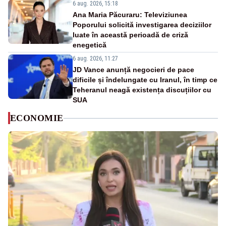
6 aug. 2026, 15:18
Ana Maria Păcuraru: Televiziunea
Poporului solicită investigarea deciziilor
luate în această perioadă de criză
enegetică
6 aug. 2026, 11:27
JD Vance anunță negocieri de pace
dificile și îndelungate cu Iranul, în timp ce
Teheranul neagă existența discuțiilor cu
SUA
ECONOMIE