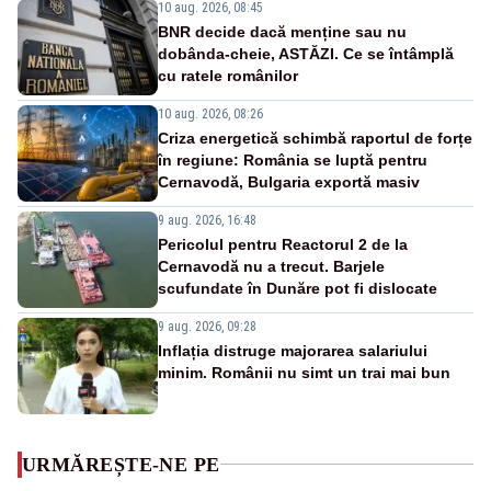
10 aug. 2026, 08:45
BNR decide dacă menține sau nu
dobânda-cheie, ASTĂZI. Ce se întâmplă
cu ratele românilor
10 aug. 2026, 08:26
Criza energetică schimbă raportul de forțe
în regiune: România se luptă pentru
Cernavodă, Bulgaria exportă masiv
9 aug. 2026, 16:48
Pericolul pentru Reactorul 2 de la
Cernavodă nu a trecut. Barjele
scufundate în Dunăre pot fi dislocate
9 aug. 2026, 09:28
Inflația distruge majorarea salariului
minim. Românii nu simt un trai mai bun
URMĂREȘTE-NE PE