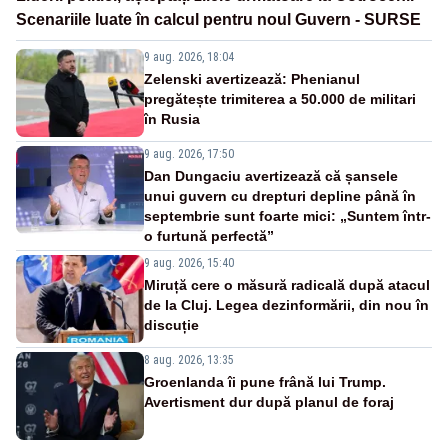
Scenariile luate în calcul pentru noul Guvern - SURSE
9 aug. 2026, 18:04
Zelenski avertizează: Phenianul
pregătește trimiterea a 50.000 de militari
în Rusia
9 aug. 2026, 17:50
Dan Dungaciu avertizează că șansele
unui guvern cu drepturi depline până în
septembrie sunt foarte mici: „Suntem într-
o furtună perfectă”
9 aug. 2026, 15:40
Miruță cere o măsură radicală după atacul
de la Cluj. Legea dezinformării, din nou în
discuție
8 aug. 2026, 13:35
Groenlanda îi pune frână lui Trump.
Avertisment dur după planul de foraj