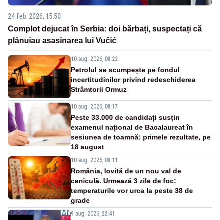
24 feb. 2026, 15:50
Complot dejucat în Serbia: doi bărbați, suspectați că
plănuiau asasinarea lui Vučić
10 aug. 2026, 08:22
Petrolul se scumpește pe fondul
incertitudinilor privind redeschiderea
Strâmtorii Ormuz
10 aug. 2026, 08:17
Peste 33.000 de candidați susțin
examenul național de Bacalaureat în
sesiunea de toamnă: primele rezultate, pe
18 august
10 aug. 2026, 08:11
România, lovită de un nou val de
caniculă. Urmează 3 zile de foc:
temperaturile vor urca la peste 38 de
grade
9 aug. 2026, 22:41