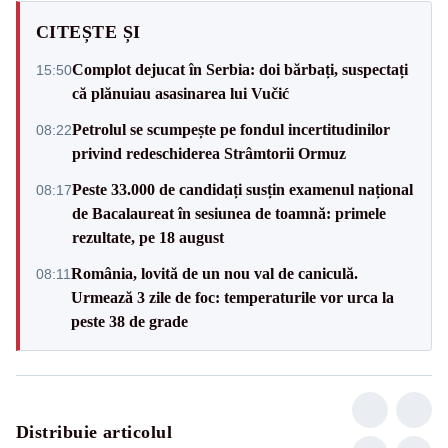
CITEȘTE ȘI
Complot dejucat în Serbia: doi bărbați, suspectați
15:50
că plănuiau asasinarea lui Vučić
Petrolul se scumpește pe fondul incertitudinilor
08:22
privind redeschiderea Strâmtorii Ormuz
Peste 33.000 de candidați susțin examenul național
08:17
de Bacalaureat în sesiunea de toamnă: primele
rezultate, pe 18 august
România, lovită de un nou val de caniculă.
08:11
Urmează 3 zile de foc: temperaturile vor urca la
peste 38 de grade
Distribuie articolul