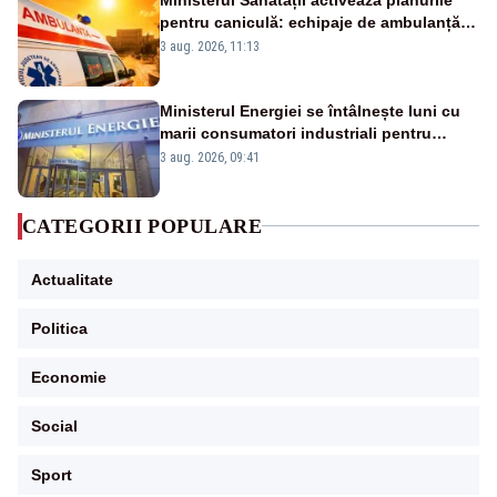
pentru caniculă: echipaje de ambulanță
suplimentate, stocuri de medicamente
3 aug. 2026, 11:13
verificate și puncte de apă în spațiile
publice
Ministerul Energiei se întâlnește luni cu
marii consumatori industriali pentru
reducerea voluntară a consumului de
3 aug. 2026, 09:41
electricitate în orele de vârf
CATEGORII POPULARE
Actualitate
Politica
Economie
Social
Sport