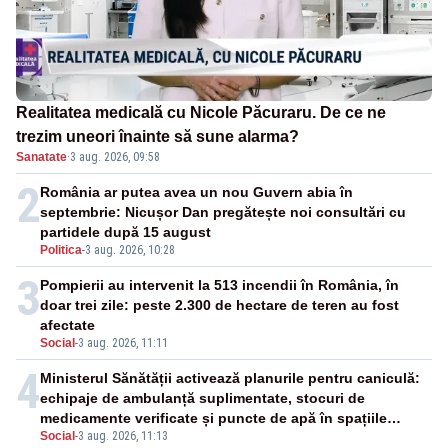
Realitatea medicală cu Nicole Păcuraru. De ce ne
trezim uneori înainte să sune alarma?
Sanatate
·
3 aug. 2026, 09:58
2
România ar putea avea un nou Guvern abia în
septembrie: Nicușor Dan pregătește noi consultări cu
partidele după 15 august
Politica
-
3 aug. 2026, 10:28
3
Pompierii au intervenit la 513 incendii în România, în
doar trei zile: peste 2.300 de hectare de teren au fost
afectate
Social
-
3 aug. 2026, 11:11
4
Ministerul Sănătății activează planurile pentru caniculă:
echipaje de ambulanță suplimentate, stocuri de
medicamente verificate și puncte de apă în spațiile
Social
-
3 aug. 2026, 11:13
publice