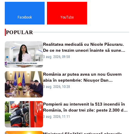
Facebook
YouTube
POPULAR
Realitatea medicală cu Nicole Păcuraru.
De ce ne trezim uneori înainte să sune
alarma?
3 aug. 2026, 09:58
România ar putea avea un nou Guvern
abia în septembrie: Nicușor Dan
pregătește noi consultări cu partidele
3 aug. 2026, 10:28
după 15 august
Pompierii au intervenit la 513 incendii în
România, în doar trei zile: peste 2.300 de
hectare de teren au fost afectate
3 aug. 2026, 11:11
Ministerul Sănătății activează planurile