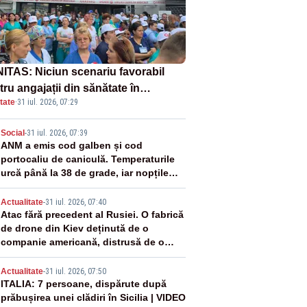
ITAS: Niciun scenariu favorabil
ru angajații din sănătate în
tate
·
31 iul. 2026, 07:29
ectul Legii salarizării
2
Social
-
31 iul. 2026, 07:39
ANM a emis cod galben și cod
portocaliu de caniculă. Temperaturile
urcă până la 38 de grade, iar nopțile
devin tropicale
3
Actualitate
-
31 iul. 2026, 07:40
Atac fără precedent al Rusiei. O fabrică
de drone din Kiev deținută de o
companie americană, distrusă de o
rachetă rusească
4
Actualitate
-
31 iul. 2026, 07:50
ITALIA: 7 persoane, dispărute după
prăbușirea unei clădiri în Sicilia | VIDEO