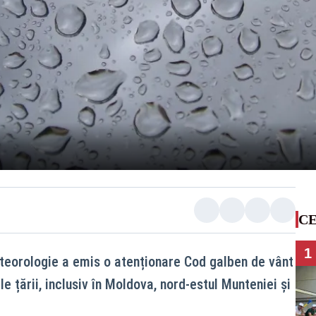
CE
1
teorologie a emis o atenționare Cod galben de vânt
le țării, inclusiv în Moldova, nord-estul Munteniei și