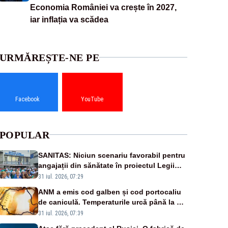
Economia României va crește în 2027,
iar inflația va scădea
URMĂREȘTE-NE PE
Facebook
YouTube
POPULAR
SANITAS: Niciun scenariu favorabil pentru
angajații din sănătate în proiectul Legii
salarizării
31 iul. 2026, 07:29
ANM a emis cod galben și cod portocaliu
de caniculă. Temperaturile urcă până la 38
de grade, iar nopțile devin tropicale
31 iul. 2026, 07:39