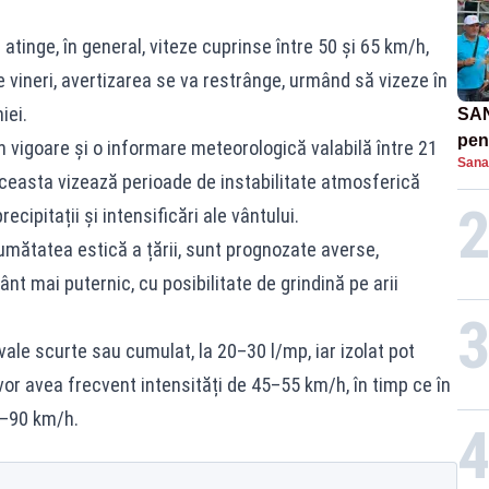
 atinge, în general, viteze cuprinse între 50 și 65 km/h,
e vineri, avertizarea se va restrânge, urmând să vizeze în
iei.
SAN
pent
n vigoare și o informare meteorologică valabilă între 21
Sana
proi
 Aceasta vizează perioade de instabilitate atmosferică
cipitații și intensificări ale vântului.
 jumătatea estică a țării, sunt prognozate averse,
nt mai puternic, cu posibilitate de grindină pe arii
rvale scurte sau cumulat, la 20–30 l/mp, iar izolat pot
or avea frecvent intensități de 45–55 km/h, în timp ce în
0–90 km/h.