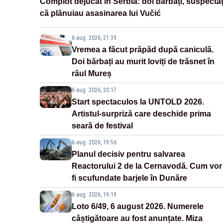
Complot dejucat în Serbia: doi bărbați, suspectaț
că plănuiau asasinarea lui Vučić
6 aug. 2026, 21:39
Vremea a făcut prăpăd după caniculă.
Doi bărbați au murit loviți de trăsnet în
râul Mureș
6 aug. 2026, 20:17
Start spectaculos la UNTOLD 2026.
Artistul-surpriză care deschide prima
seară de festival
6 aug. 2026, 19:56
Planul decisiv pentru salvarea
Reactorului 2 de la Cernavodă. Cum vor
fi scufundate barjele în Dunăre
6 aug. 2026, 19:19
Loto 6/49, 6 august 2026. Numerele
câștigătoare au fost anunțate. Miza