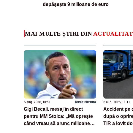
depășește 9 milioane de euro
MAI MULTE ȘTIRI DIN
ACTUALITAT
6 aug. 2026, 18:51
Ionuț Nichita
6 aug. 2026, 18:11
Gigi Becali, mesaj în direct
Accident pe 
pentru MM Stoica: „Mă oprește
după o oprir
când vreau să arunc milioane
TIR a lovit do
pe transferuri”
încărcate cu