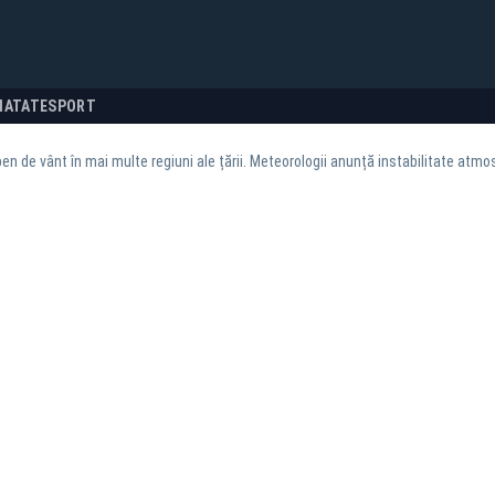
NATATE
SPORT
en de vânt în mai multe regiuni ale țării. Meteorologii anunță instabilitate atmo