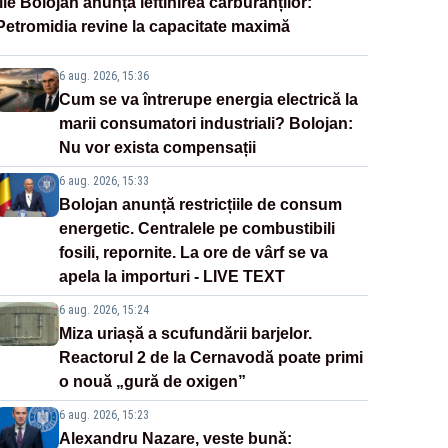
Ilie Bolojan anunță ieftinirea carburanților:
Petromidia revine la capacitate maximă
6 aug. 2026, 15:36
Cum se va întrerupe energia electrică la
marii consumatori industriali? Bolojan:
Nu vor exista compensații
6 aug. 2026, 15:33
Bolojan anunță restricțiile de consum
energetic. Centralele pe combustibili
fosili, repornite. La ore de vârf se va
apela la importuri - LIVE TEXT
6 aug. 2026, 15:24
Miza uriașă a scufundării barjelor.
Reactorul 2 de la Cernavodă poate primi
o nouă „gură de oxigen”
6 aug. 2026, 15:23
Alexandru Nazare, veste bună: