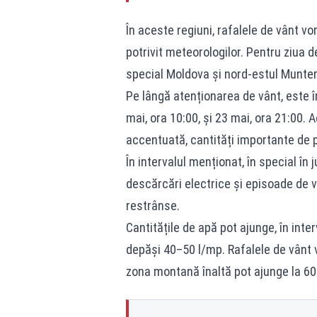
În aceste regiuni, rafalele de vânt vor
potrivit meteorologilor. Pentru ziua d
special Moldova și nord-estul Munten
Pe lângă atenționarea de vânt, este î
mai, ora 10:00, și 23 mai, ora 21:00.
accentuată, cantități importante de pre
În intervalul menționat, în special în
descărcări electrice și episoade de vâ
restrânse.
Cantitățile de apă pot ajunge, în inte
depăși 40–50 l/mp. Rafalele de vânt v
zona montană înaltă pot ajunge la 6