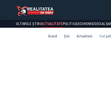
ULTIMELE ȘTIRI
ACTUALITATE
POLITICA
ECONOMIE
SOCIAL
SA
Acasă
Știri
Actualitate
Cod galb