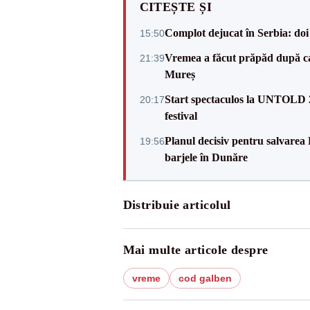
CITEȘTE ȘI
Complot dejucat în Serbia: doi 
15:50
Vremea a făcut prăpăd după cani
21:39
Mureș
Start spectaculos la UNTOLD 20
20:17
festival
Planul decisiv pentru salvarea
19:56
barjele în Dunăre
Distribuie articolul
Mai multe articole despre
vreme
cod galben