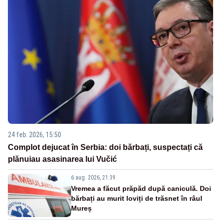
24 feb. 2026, 15:50
Complot dejucat în Serbia: doi bărbați, suspectați că
plănuiau asasinarea lui Vučić
6 aug. 2026, 21:39
Vremea a făcut prăpăd după caniculă. Doi
bărbați au murit loviți de trăsnet în râul
Mureș