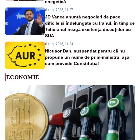
enegetică
6 aug. 2026, 11:27
JD Vance anunță negocieri de pace
dificile și îndelungate cu Iranul, în timp ce
Teheranul neagă existența discuțiilor cu
SUA
6 aug. 2026, 11:24
Nicușor Dan, suspendat pentru că nu
propune un nume de prim-ministru, așa
cum prevede Constituția!
ECONOMIE