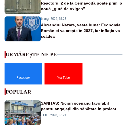
Reactorul 2 de la Cernavodă poate primi o
nouă „gură de oxigen”
6 aug. 2026, 15:23
Alexandru Nazare, veste bună: Economia
României va crește în 2027, iar inflația va
scădea
URMĂREȘTE-NE PE
Facebook
YouTube
POPULAR
SANITAS: Niciun scenariu favorabil
pentru angajații din sănătate în proiectul
Legii salarizării
31 iul. 2026, 07:29