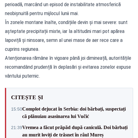
perioadă, marcând un episod de instabilitate atmosferică
neobișnuită pentru mijlocul lunii mai.
În zonele montane înalte, condițiile devin și mai severe: sunt
așteptate precipitații mixte, iar la altitudini mari pot apărea
lapoviță și ninsoare, semn al unei mase de aer rece care a
cuprins regiunea.
Atenționarea rămâne în vigoare până joi dimineață, autoritățile
recomandând prudență în deplasări și evitarea zonelor expuse
vântului puternic.
CITEȘTE ȘI
Complot dejucat în Serbia: doi bărbați, suspectați
15:50
că plănuiau asasinarea lui Vučić
Vremea a făcut prăpăd după caniculă. Doi bărbați
21:39
au murit loviți de trăsnet în râul Mureș