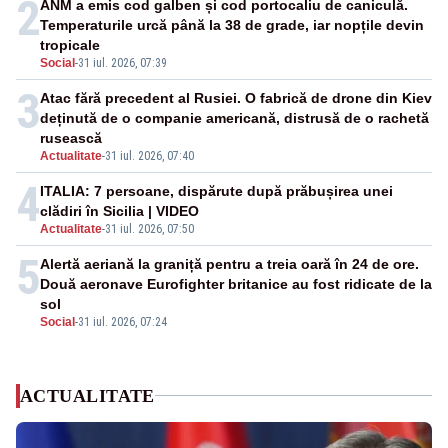
2
ANM a emis cod galben și cod portocaliu de caniculă.
Temperaturile urcă până la 38 de grade, iar nopțile devin
tropicale
Social
-
31 iul. 2026, 07:39
3
Atac fără precedent al Rusiei. O fabrică de drone din Kiev
deținută de o companie americană, distrusă de o rachetă
rusească
Actualitate
-
31 iul. 2026, 07:40
4
ITALIA: 7 persoane, dispărute după prăbușirea unei
clădiri în Sicilia | VIDEO
Actualitate
-
31 iul. 2026, 07:50
5
Alertă aeriană la graniță pentru a treia oară în 24 de ore.
Două aeronave Eurofighter britanice au fost ridicate de la
sol
Social
-
31 iul. 2026, 07:24
ACTUALITATE