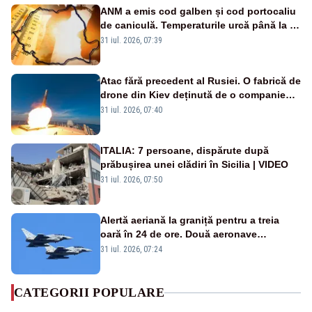
ANM a emis cod galben și cod portocaliu
de caniculă. Temperaturile urcă până la 38
de grade, iar nopțile devin tropicale
31 iul. 2026, 07:39
Atac fără precedent al Rusiei. O fabrică de
drone din Kiev deținută de o companie
americană, distrusă de o rachetă
31 iul. 2026, 07:40
rusească
ITALIA: 7 persoane, dispărute după
prăbușirea unei clădiri în Sicilia | VIDEO
31 iul. 2026, 07:50
Alertă aeriană la graniță pentru a treia
oară în 24 de ore. Două aeronave
Eurofighter britanice au fost ridicate de la
31 iul. 2026, 07:24
sol
CATEGORII POPULARE