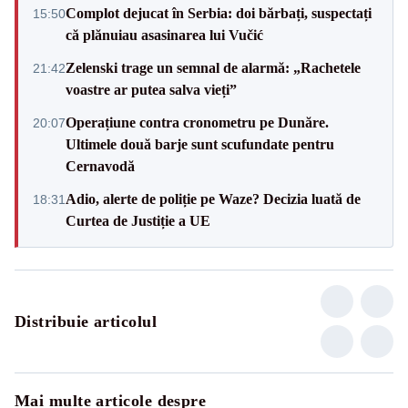
Complot dejucat în Serbia: doi bărbați, suspectați
15:50
că plănuiau asasinarea lui Vučić
Zelenski trage un semnal de alarmă: „Rachetele
21:42
voastre ar putea salva vieți”
Operațiune contra cronometru pe Dunăre.
20:07
Ultimele două barje sunt scufundate pentru
Cernavodă
Adio, alerte de poliție pe Waze? Decizia luată de
18:31
Curtea de Justiție a UE
Distribuie articolul
Mai multe articole despre