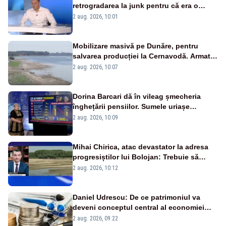
retrogradarea la junk pentru că era o
catastrofă pentru bănci și fondurile de
2 aug. 2026, 10:01
pensii
Mobilizare masivă pe Dunăre, pentru
salvarea producției la Cernavodă. Armata
va detona o stâncă și va devia apa
2 aug. 2026, 10:07
fluviului - IMAGINI AERIENE
Dorina Barcari dă în vileag șmecheria
înghețării pensiilor. Sumele uriașe
pierdute de fiecare român
2 aug. 2026, 10:09
Mihai Chirica, atac devastator la adresa
progresiștilor lui Bolojan: Trebuie să
protejăm și natura, dar nu șținem omaneii
2 aug. 2026, 10:12
în stare permanentă de alertă
Daniel Udrescu: De ce patrimoniul va
deveni conceptul central al economiei
viitoare?
2 aug. 2026, 09:22