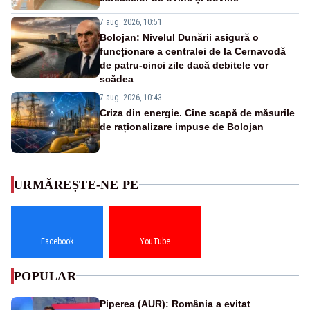
7 aug. 2026, 10:51
Bolojan: Nivelul Dunării asigură o
funcționare a centralei de la Cernavodă
de patru-cinci zile dacă debitele vor
scădea
7 aug. 2026, 10:43
Criza din energie. Cine scapă de măsurile
de raționalizare impuse de Bolojan
URMĂREȘTE-NE PE
Facebook
YouTube
POPULAR
Piperea (AUR): România a evitat