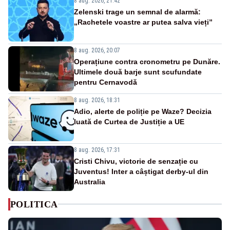
8 aug. 2026, 21:42
Zelenski trage un semnal de alarmă:
„Rachetele voastre ar putea salva vieți”
8 aug. 2026, 20:07
Operațiune contra cronometru pe Dunăre.
Ultimele două barje sunt scufundate
pentru Cernavodă
8 aug. 2026, 18:31
Adio, alerte de poliție pe Waze? Decizia
luată de Curtea de Justiție a UE
8 aug. 2026, 17:31
Cristi Chivu, victorie de senzație cu
Juventus! Inter a câștigat derby-ul din
Australia
POLITICA