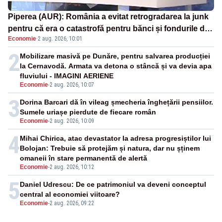
Piperea (AUR): România a evitat retrogradarea la junk
pentru că era o catastrofă pentru bănci și fondurile de
Economie
·
2 aug. 2026, 10:01
pensii
2
Mobilizare masivă pe Dunăre, pentru salvarea producției
la Cernavodă. Armata va detona o stâncă și va devia apa
fluviului - IMAGINI AERIENE
Economie
-
2 aug. 2026, 10:07
3
Dorina Barcari dă în vileag șmecheria înghețării pensiilor.
Sumele uriașe pierdute de fiecare român
Economie
-
2 aug. 2026, 10:09
4
Mihai Chirica, atac devastator la adresa progresiștilor lui
Bolojan: Trebuie să protejăm și natura, dar nu șținem
omaneii în stare permanentă de alertă
Economie
-
2 aug. 2026, 10:12
5
Daniel Udrescu: De ce patrimoniul va deveni conceptul
central al economiei viitoare?
Economie
-
2 aug. 2026, 09:22