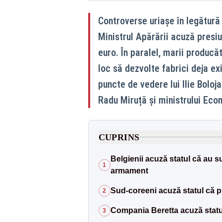
Controverse uriașe în legătură
Ministrul Apărării acuză presi
euro. În paralel, marii produc
loc să dezvolte fabrici deja ex
puncte de vedere lui Ilie Boloja
Radu Miruță și ministrului Econ
CUPRINS
Belgienii acuză statul că au s
1
armament
Sud-coreeni acuză statul că p
2
Compania Beretta acuză statu
3