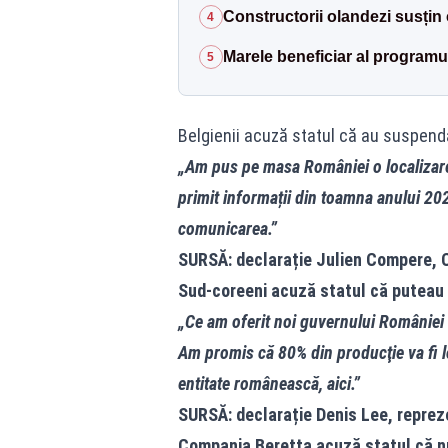
Constructorii olandezi susțin
4
Marele beneficiar al program
5
Belgienii acuză statul că au suspend
„Am pus pe masa României o localizare 
primit informații din toamna anului 202
comunicarea.”
SURSĂ: declarație Julien Compere, 
Sud-coreeni acuză statul că puteau 
„Ce am oferit noi guvernului României 
Am promis că 80% din producţie va fi l
entitate românească, aici.”
SURSĂ: declarație Denis Lee, repre
Compania Beretta acuză statul că n