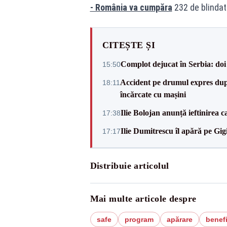
- România va cumpăra
232 de blindate
CITEȘTE ȘI
Complot dejucat în Serbia: doi 
15:50
Accident pe drumul expres după
18:11
încărcate cu mașini
Ilie Bolojan anunță ieftinirea 
17:38
Ilie Dumitrescu îl apără pe Gi
17:17
Distribuie articolul
Mai multe articole despre
safe
program
apărare
benefi