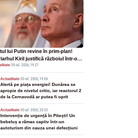
tul lui Putin revine în prim-plan!
iarhul Kiril justifică războiul într-o
litate
·
30 iul. 2026, 19:27
ă carte
2
Actualitate
-
30 iul. 2026, 19:56
Alertă pe piața energiei! Dunărea se
apropie de nivelul critic, iar reactorul 2
de la Cernavodă ar putea fi oprit
3
Actualitate
-
30 iul. 2026, 20:33
Intervenție de urgență în Pitești! Un
bebeluș a rămas captiv într-un
autoturism din cauza unei defecțiuni