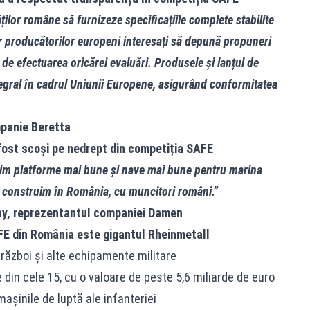
ților române să furnizeze specificațiile complete stabilite
 producătorilor europeni interesați să depună propuneri
 de efectuarea oricărei evaluări. Produsele şi lanțul de
tegral în cadrul Uniunii Europene, asigurând conformitatea
panie Beretta
fost scoși pe nedrept din competiția SAFE
erim platforme mai bune și nave mai bune pentru marina
 construim în România, cu muncitori români.”
ay, reprezentantul companiei Damen
FE din România este gigantul Rheinmetall
 război și alte echipamente militare
din cele 15, cu o valoare de peste 5,6 miliarde de euro
șinile de luptă ale infanteriei