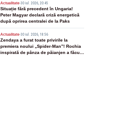
4
Actualitate
-
30 iul. 2026, 20:45
Situație fără precedent în Ungaria!
Peter Magyar declară criză energetică
după oprirea centralei de la Paks
5
Actualitate
-
30 iul. 2026, 18:56
Zendaya a furat toate privirile la
premiera noului „Spider-Man”! Rochia
inspirată de pânza de păianjen a făcut
senzație