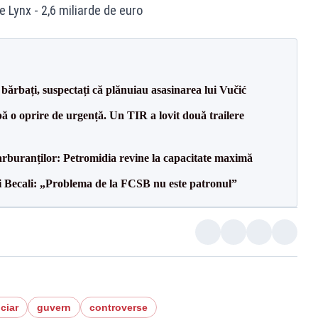
 Lynx - 2,6 miliarde de euro
bărbați, suspectați că plănuiau asasinarea lui Vučić
 o oprire de urgență. Un TIR a lovit două trailere
carburanților: Petromidia revine la capacitate maximă
gi Becali: „Problema de la FCSB nu este patronul”
ciar
guvern
controverse