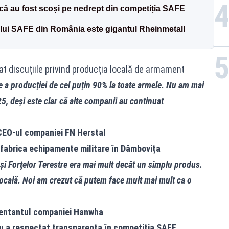
 că au fost scoși pe nedrept din competiția SAFE
ului SAFE din România este gigantul Rheinmetall
at discuțiile privind producția locală de armament
a producției de cel puțin 90% la toate armele. Nu am mai
5, deși este clar că alte companii au continuat
CEO-ul companiei FN Herstal
fabrica echipamente militare în Dâmbovița
şi Forţelor Terestre era mai mult decât un simplu produs.
ocală. Noi am crezut că putem face mult mai mult ca o
zentantul companiei Hanwha
u a respectat transparența în competiția SAFE