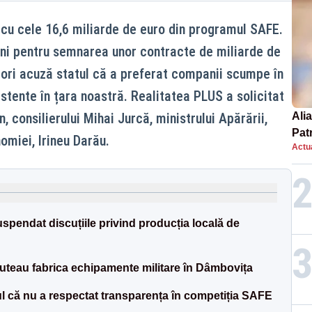
 cu cele 16,6 miliarde de euro din programul SAFE.
uni pentru semnarea unor contracte de miliarde de
ători acuză statul că a preferat companii scumpe în
istente în țara noastră. Realitatea PLUS a solicitat
n, consilierului Mihai Jurcă, ministrului Apărării,
Alia
Patr
omiei, Irineu Darău.
Actua
nou
uspendat discuțiile privind producția locală de
uteau fabrica echipamente militare în Dâmbovița
l că nu a respectat transparența în competiția SAFE