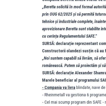
„Beretta solicită în mod formal autorită
prin OUG 62/2025 și să permită tuturor
tehnice și industriale complete, înainte
aprovizionare Beretta sunt stabilite in
cu cerința Regulamentului SAFE.”
SURSĂ: declarație reprezentant com
Constructorii olandezi susțin că au 
„Noi suntem capabili să livrăm, să of
românească. Putem să proiectăm și să
SURSĂ: declarație Alexander Shamr
Marele beneficiar al programului SA
- Compania va livra
blindate, nave de
- Rheinmetall va gestiona 6 programe 
- Cel mai scump program din SAFE - ma