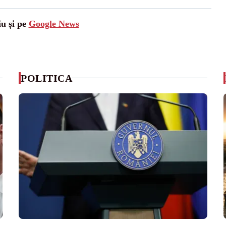
iu și pe
Google News
POLITICA