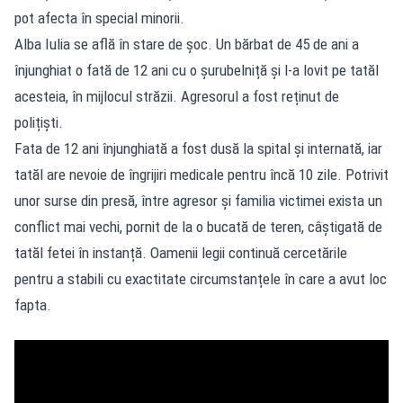
pot afecta în special minorii.
Alba Iulia se află în stare de șoc. Un bărbat de 45 de ani a
înjunghiat o fată de 12 ani cu o șurubelniță și l-a lovit pe tatăl
acesteia, în mijlocul străzii. Agresorul a fost reținut de
polițiști.
Fata de 12 ani înjunghiată a fost dusă la spital și internată, iar
tatăl are nevoie de îngrijiri medicale pentru încă 10 zile. Potrivit
unor surse din presă, între agresor și familia victimei exista un
conflict mai vechi, pornit de la o bucată de teren, câștigată de
tatăl fetei în instanță. Oamenii legii continuă cercetările
pentru a stabili cu exactitate circumstanțele în care a avut loc
fapta.