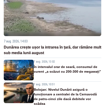
7 aug. 2026, 14:03
Dunărea crește ușor la intrarea în țară, dar rămâne mult
sub media lunii august
7 aug. 2026, 13:02
În intervalul orar de seară, consumul de
curent „a scăzut cu 200-300 de megawați”
7 aug. 2026, 10:51
Bolojan: Nivelul Dunării asigură o
funcționare a centralei de la Cernavodă
de patru-cinci zile dacă debitele vor
scădea