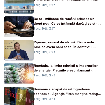
în pericol Centrala Cernavodă era
1 aug. 2026, 09:32
cunoscută de pe vremea lui Ceaușescu
De azi, milioane de români primesc un
drept nou. Ce se întâmplă dacă ți se strică
un produs
1 aug. 2026, 09:37
Piperea, semnal de alarmă. De ce este
bine să avem bani cash, în contextul
alertei energetice?
1 aug. 2026, 09:39
România, la limita tehnică a importurilor
de energie. Prețurile cresc alarmant -
Analiză Realitatea Plus
1 aug. 2026, 09:46
România a scăpat de retrogradarea
economiei. Agenția Fitch menține ratingul
„BBB-” cu perspectivă negativă
1 aug. 2026, 06:48