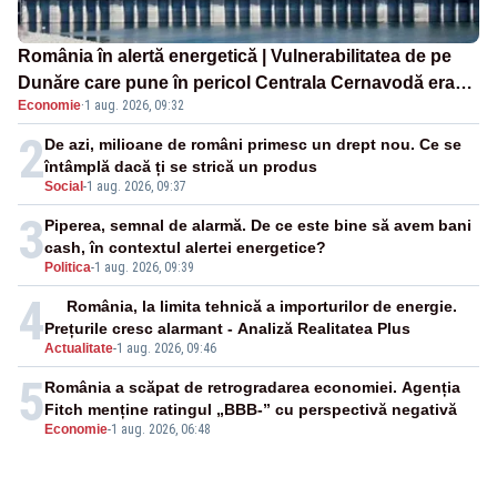
România în alertă energetică | Vulnerabilitatea de pe
Dunăre care pune în pericol Centrala Cernavodă era
Economie
·
1 aug. 2026, 09:32
cunoscută de pe vremea lui Ceaușescu
2
De azi, milioane de români primesc un drept nou. Ce se
întâmplă dacă ți se strică un produs
Social
-
1 aug. 2026, 09:37
3
Piperea, semnal de alarmă. De ce este bine să avem bani
cash, în contextul alertei energetice?
Politica
-
1 aug. 2026, 09:39
4
România, la limita tehnică a importurilor de energie.
Prețurile cresc alarmant - Analiză Realitatea Plus
Actualitate
-
1 aug. 2026, 09:46
5
România a scăpat de retrogradarea economiei. Agenția
Fitch menține ratingul „BBB-” cu perspectivă negativă
Economie
-
1 aug. 2026, 06:48