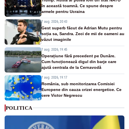
în această toamnă. Ce spune despre
armele pentru Ucraina
7 aug. 2026, 20:43
Gest superb făcut de Adrian Mutu pentru
soția sa, Sandra. Zeci de mii de oameni au
văzut imaginile
7 aug. 2026, 19:45
Operațiune fără precedent pe Dunăre.
Cum funcționează digul din barje care
ajută centrala de la Cernavodă
7 aug. 2026, 19:17
România, sub monitorizarea Comisiei
Europene din cauza crizei energetice. Ce
cere Victor Negrescu
POLITICA