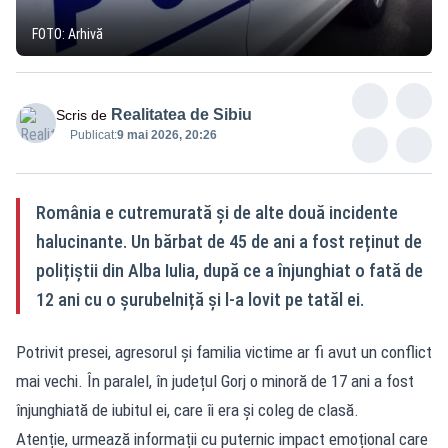
FOTO: Arhivă
Realitatea de Sibiu
Scris de
Publicat:
9 mai 2026, 20:26
România e cutremurată și de alte două incidente
halucinante. Un bărbat de 45 de ani a fost reținut de
polițiștii din Alba Iulia, după ce a înjunghiat o fată de
12 ani cu o șurubelniță și l-a lovit pe tatăl ei.
Potrivit presei, agresorul și familia victime ar fi avut un conflict
mai vechi. În paralel, în județul Gorj o minoră de 17 ani a fost
înjunghiată de iubitul ei, care îi era și coleg de clasă.
Atenție, urmează informații cu puternic impact emoțional care