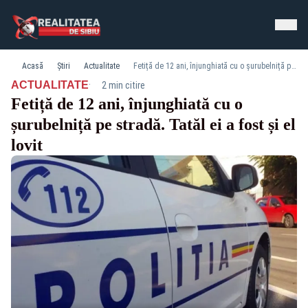
Acasă
Știri
Actualitate
Fetiță de 12 ani, înjunghiată cu o șurubelniță pe stradă. Tatăl ei a fost și el lovit
·
ACTUALITATE
2 min citire
Fetiță de 12 ani, înjunghiată cu o
șurubelniță pe stradă. Tatăl ei a fost și el
lovit