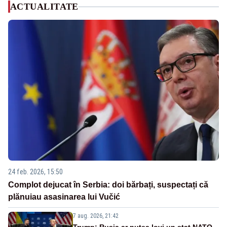
ACTUALITATE
24 feb. 2026, 15:50
Complot dejucat în Serbia: doi bărbați, suspectați că
plănuiau asasinarea lui Vučić
7 aug. 2026, 21:42
Trump: Rusia ar putea lovi un stat NATO