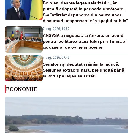
Bolojan, despre legea salarizării: „Ar
putea fi adoptată în perioada următoare.
S-a întârziat depunerea din cauza unor
discursuri iresponsabile în spaţiul public”
7 aug. 2026, 10:57
ANSVSA a negociat, la Ankara, un acord
pentru facilitarea tranzitului prin Turcia al
carcaselor de ovine și bovine
7 aug. 2026, 09:49
Senatorii și deputații rămân la muncă.
Sesiunea extraordinară, prelungită până
la votul pe legea salarizării
ECONOMIE