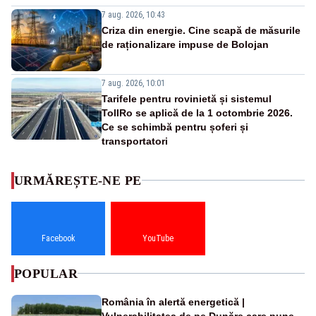
7 aug. 2026, 10:43
Criza din energie. Cine scapă de măsurile
de raționalizare impuse de Bolojan
7 aug. 2026, 10:01
Tarifele pentru rovinietă și sistemul
TollRo se aplică de la 1 octombrie 2026.
Ce se schimbă pentru șoferi și
transportatori
URMĂREȘTE-NE PE
Facebook
YouTube
POPULAR
România în alertă energetică |
Vulnerabilitatea de pe Dunăre care pune